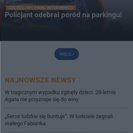
SZCZĘŚLIWY FINAŁ INTERWENCJI
Policjant odebrał poród na parkingu!
WIĘCEJ
NAJNOWSZE NEWSY
W tragicznym wypadku zginęły dzieci. 28-letnia
Agata nie przyznaje się do winy
„Serce ludzkie się buntuje”. W kościele żegnali
małego Fabianka