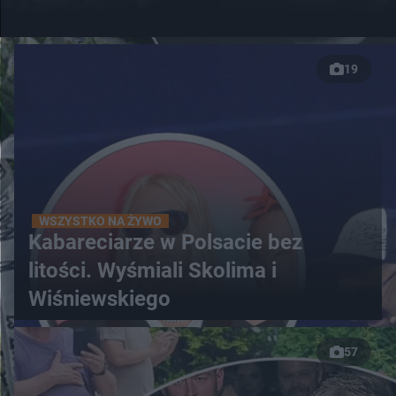
19
WSZYSTKO NA ŻYWO
Kabareciarze w Polsacie bez
litości. Wyśmiali Skolima i
Wiśniewskiego
57