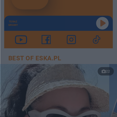
TERAZ
GRAMY
BEST OF ESKA.PL
22