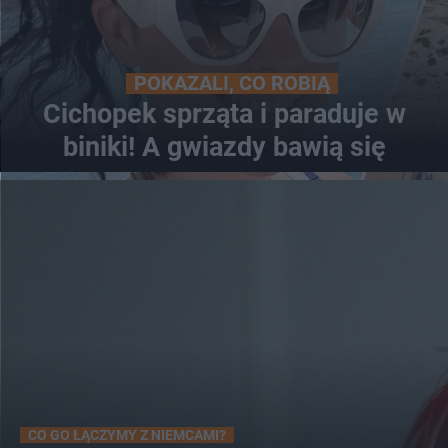
POKAZALI, CO ROBIĄ
Cichopek sprząta i paraduje w
biniki! A gwiazdy bawią się
CO GO ŁĄCZYMY Z NIEMCAMI?