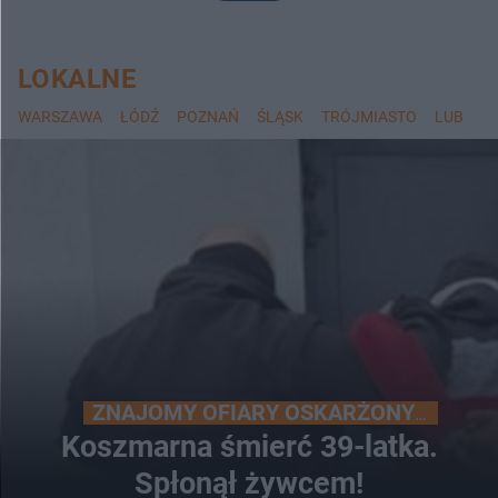
LOKALNE
WARSZAWA
ŁÓDŹ
POZNAŃ
ŚLĄSK
TRÓJMIASTO
LUBLIN
ZNAJOMY OFIARY OSKARŻONYM
Koszmarna śmierć 39-latka.
Spłonął żywcem!