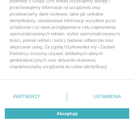
podmioty z Grupy ZPR Media uzyskujemy dostęp i
rok zbiory będą obfite
przechowujemy informacje na urządzeniu oraz
przetwarzamy dane osobowe, takie jak unikalne
identyfikatory, standardowe informacje wysyłane przez
urządzenie czy dane przeglądania w celu zapewniania
spersonalizowanych reklam, wybór spersonalizowanych
treści, pomiar reklam i treści, badanie odbiorców oraz
ulepszanie usług. Za zgodą Użytkownika my i Zaufani
Partnerzy możemy używać dokładnych danych
geolokalizacyjnych oraz aktywnie skanować
charakterystykę urządzenia do celów identyfikacji.
Ponieważ cenimy Twoją prywatność, prosimy o zgodę na
korzystanie z tych technologii poprzez kliknięcie
ZAKUPY
„Akceptuję”. Zgoda jest dobrowolna i zawsze możesz ją
Jesień w Pepco! Stylowe kubki i
zmienić/wycofać klikając przycisk ustawień prywatności
PARTNERZY
USTAWIENIA
dodatki w świetnych cenach
znajdujący się w lewym dolnym rogu strony
. Niektóre
rodzaje przetwarzania danych nie wymagają zgody
Akceptuję
użytkownika, ale masz prawo sprzeciwić się takiemu
ZOBACZ WIĘCEJ
przetwarzaniu. Preferencje będą miały zastosowanie tylko
na tej witrynie.