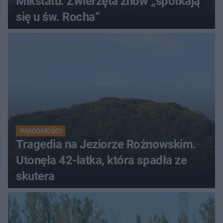
Mikstatu. Zwierzęta znów „spotkają
się u św. Rocha”
WIADOMOŚCI
Tragedia na Jeziorze Rożnowskim.
Utonęła 42-latka, która spadła ze
skutera