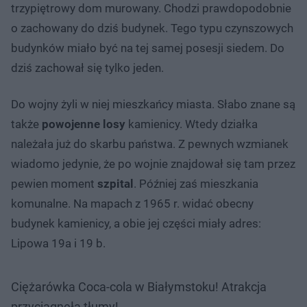
trzypiętrowy dom murowany. Chodzi prawdopodobnie
o zachowany do dziś budynek. Tego typu czynszowych
budynków miało być na tej samej posesji siedem. Do
dziś zachował się tylko jeden.
Do wojny żyli w niej mieszkańcy miasta. Słabo znane są
także
powojenne losy
kamienicy. Wtedy działka
należała już do skarbu państwa. Z pewnych wzmianek
wiadomo jedynie, że po wojnie znajdował się tam przez
pewien moment
szpital
. Później zaś mieszkania
komunalne. Na mapach z 1965 r. widać obecny
budynek kamienicy, a obie jej części miały adres:
Lipowa 19a i 19 b.
Ciężarówka Coca-cola w Białymstoku! Atrakcja
przyciągnęła tłumy!