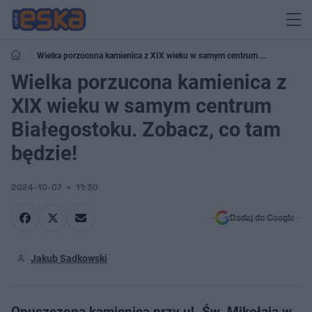
Wielka porzucona kamienica z XIX wieku w samym centrum
Białegostoku. Zobacz, co tam będzie!
Wielka porzucona kamienica z
XIX wieku w samym centrum
Białegostoku. Zobacz, co tam
będzie!
2024-10-07
11:30
Dodaj do Google
Jakub Sadkowski
Opuszczona kamienica przy ul. Św. Mikołaja w