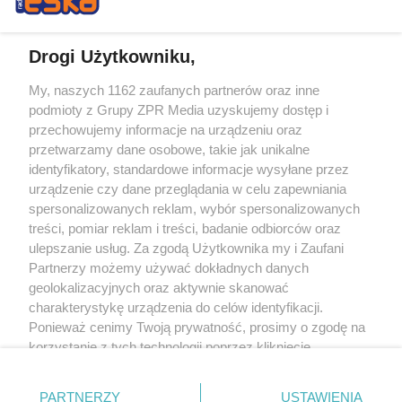
Drogi Użytkowniku,
My, naszych 1162 zaufanych partnerów oraz inne
Żaden utwór zamieszczony w serwisie nie może być powielany i
podmioty z Grupy ZPR Media uzyskujemy dostęp i
rozpowszechniany lub dalej rozpowszechniany w jakikolwiek sposób (w
tym także elektroniczny lub mechaniczny) na jakimkolwiek polu
przechowujemy informacje na urządzeniu oraz
eksploatacji w jakiejkolwiek formie, włącznie z umieszczaniem w Internecie
przetwarzamy dane osobowe, takie jak unikalne
bez pisemnej zgody właściciela praw. Jakiekolwiek użycie lub
wykorzystanie utworów w całości lub w części z naruszeniem prawa, tzn.
identyfikatory, standardowe informacje wysyłane przez
bez właściwej zgody, jest zabronione pod groźbą kary i może być ścigane
urządzenie czy dane przeglądania w celu zapewniania
prawnie.
spersonalizowanych reklam, wybór spersonalizowanych
treści, pomiar reklam i treści, badanie odbiorców oraz
ulepszanie usług. Za zgodą Użytkownika my i Zaufani
Partnerzy możemy używać dokładnych danych
geolokalizacyjnych oraz aktywnie skanować
charakterystykę urządzenia do celów identyfikacji.
O nas
Ponieważ cenimy Twoją prywatność, prosimy o zgodę na
korzystanie z tych technologii poprzez kliknięcie
Informacje prawne
„Akceptuję”. Zgoda jest dobrowolna i zawsze możesz ją
zmienić/wycofać klikając przycisk ustawień prywatności
Nasze serwisy
PARTNERZY
USTAWIENIA