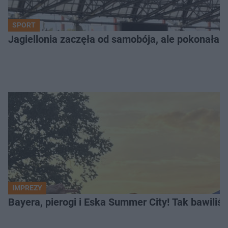
SPORT
Jagiellonia zaczęła od samobója, ale pokonała 
IMPREZY
Bayera, pierogi i Eska Summer City! Tak bawiliś