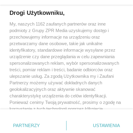
Drogi Użytkowniku,
My, naszych 1162 zaufanych partnerów oraz inne
Żaden utwór zamieszczony w serwisie nie może być powielany i
podmioty z Grupy ZPR Media uzyskujemy dostęp i
rozpowszechniany lub dalej rozpowszechniany w jakikolwiek sposób (w
tym także elektroniczny lub mechaniczny) na jakimkolwiek polu
przechowujemy informacje na urządzeniu oraz
eksploatacji w jakiejkolwiek formie, włącznie z umieszczaniem w Internecie
przetwarzamy dane osobowe, takie jak unikalne
bez pisemnej zgody właściciela praw. Jakiekolwiek użycie lub
identyfikatory, standardowe informacje wysyłane przez
wykorzystanie utworów w całości lub w części z naruszeniem prawa, tzn.
bez właściwej zgody, jest zabronione pod groźbą kary i może być ścigane
urządzenie czy dane przeglądania w celu zapewniania
prawnie.
spersonalizowanych reklam, wybór spersonalizowanych
treści, pomiar reklam i treści, badanie odbiorców oraz
ulepszanie usług. Za zgodą Użytkownika my i Zaufani
Partnerzy możemy używać dokładnych danych
geolokalizacyjnych oraz aktywnie skanować
charakterystykę urządzenia do celów identyfikacji.
Ponieważ cenimy Twoją prywatność, prosimy o zgodę na
O nas
korzystanie z tych technologii poprzez kliknięcie
Informacje prawne
„Akceptuję”. Zgoda jest dobrowolna i zawsze możesz ją
zmienić/wycofać klikając przycisk ustawień prywatności
Nasze serwisy
PARTNERZY
USTAWIENIA
znajdujący się w lewym dolnym rogu strony
. Niektóre