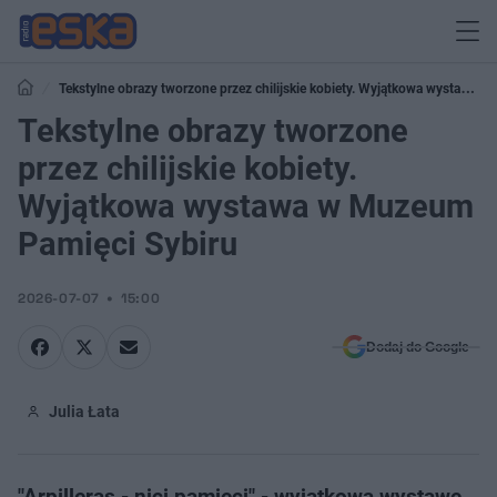
Tekstylne obrazy tworzone przez chilijskie kobiety. Wyjątkowa wystawa w
Muzeum Pamięci Sybiru
Tekstylne obrazy tworzone
przez chilijskie kobiety.
Wyjątkowa wystawa w Muzeum
Pamięci Sybiru
2026-07-07
15:00
Dodaj do Google
Julia Łata
"Arpilleras - nici pamięci" - wyjątkową wystawę