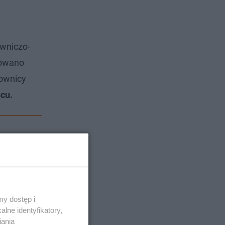
owniczo-
nowano
townicy
cu.
y dostęp i
lne identyfikatory,
iania