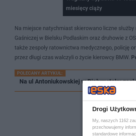
miesięcy ciąży
Na miejsce natychmiast skierowano liczne służby 
Gaśniczej w Bielsku Podlaskim oraz druhowie z 
także zespoły ratownictwa medycznego, policję 
przez długi czas walczyli o życie kierowcy BMW.
P
POLECANY ARTYKUŁ:
Na ul Antoniukowskiej w Białymstoku zasł
Drogi Użytkow
My, naszych 1162 zau
przechowujemy informa
standardowe informac