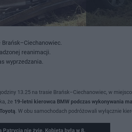
ie Brańsk–Ciechanowiec.
adzonej reanimacji.
as wyprzedzania.
 godziny 13.25 na trasie Brańsk–Ciechanowiec, w miejsc
ka, że
19-letni kierowca BMW podczas wykonywania m
 Toyotą
. W obu samochodach podróżowali wyłącznie kie
 Patrycja nie żyje. Kobieta była w 8.