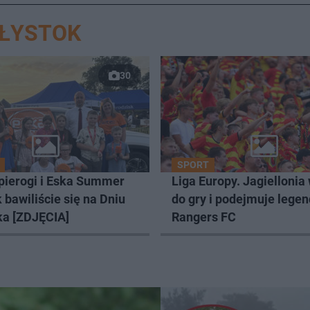
AŁYSTOK
30
SPORT
 pierogi i Eska Summer
Liga Europy. Jagiellonia
k bawiliście się na Dniu
do gry i podejmuje lege
ka [ZDJĘCIA]
Rangers FC