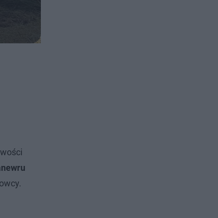
owości
anewru
rowcy.