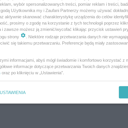
klam, wybór spersonalizowanych treści, pomiar reklam i treści, bad
 zgodą Użytkownika my i Zaufani Partnerzy możemy używać dokład
az aktywnie skanować charakterystykę urządzenia do celów identyfi
ść, prosimy o zgodę na korzystanie z tych technologii poprzez klikn
a i zawsze możesz ją zmienić/wycofać klikając przycisk ustawień pr
ogu strony
. Niektóre rodzaje przetwarzania danych nie wymagaj
iwić się takiemu przetwarzaniu. Preferencje będą miały zastosowanie
y do szpitala.
szymi informacjami, abyś mógł świadomie i komfortowo korzystać z
gółowe informacje dotyczące przetwarzania Twoich danych znajdzi
s
oraz po kliknięciu w „Ustawienia”.
całkowicie zablokowana. Policja wyznaczyła objazdy.
yjaśniać szczegółowe okoliczności i przyczyny tragiczn
USTAWIENIA