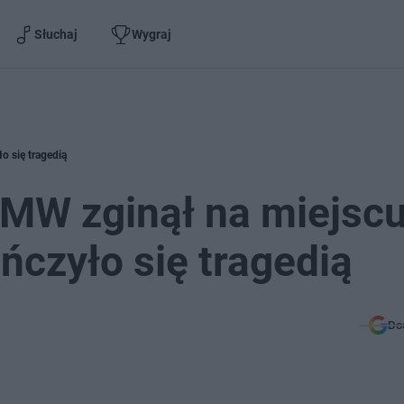
Słuchaj
Wygraj
o się tragedią
BMW zginął na miejscu
czyło się tragedią
Do