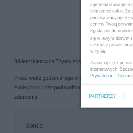
spersonalizowanych re
ulepszanie usług. Za
geolokalizacyjnych or
cenimy Twoją prywatno
Zgoda jest dobrowoln
się w lewym dolnym r
ale masz prawo sprzec
witrynie.
38-letni kierowca Toyoty został przetransportowan
Zapoznaj się z poniż
internetowych. Szcze
Prywatności
i
Cookie
Przez wiele godzin droga w miejscu wypadku była 
Funkcjonariusze pod nadzorem prokuratora będą w
PARTNERZY
zdarzenia.
Sonda