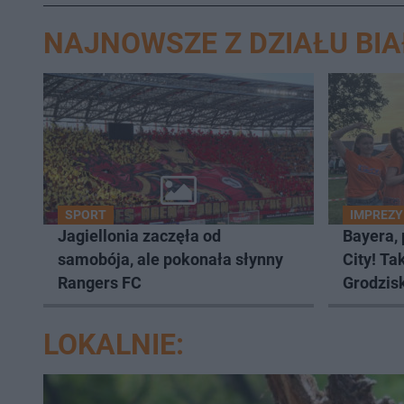
NAJNOWSZE Z DZIAŁU BI
SPORT
IMPREZY
Jagiellonia zaczęła od
Bayera,
samobója, ale pokonała słynny
City! Ta
Rangers FC
Grodzis
LOKALNIE: