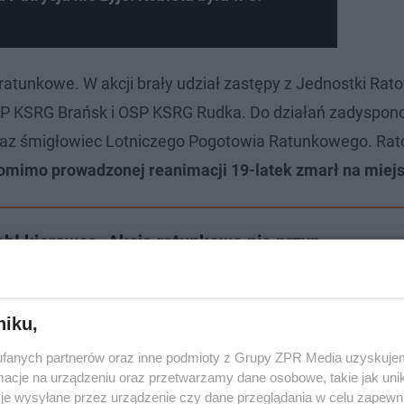
ratunkowe. W akcji brały udział zastępy z Jednostki Rat
OSP KSRG Brańsk i OSP KSRG Rudka. Do działań zadyspo
oraz śmigłowiec Lotniczego Pogotowia Ratunkowego. Ra
omimo prowadzonej reanimacji 19-latek zmarł na miejs
abł kierowca. Akcja ratunkowa nie przyn…
niku,
fanych partnerów oraz inne podmioty z Grupy ZPR Media uzyskujem
cje na urządzeniu oraz przetwarzamy dane osobowe, takie jak unika
je wysyłane przez urządzenie czy dane przeglądania w celu zapewn