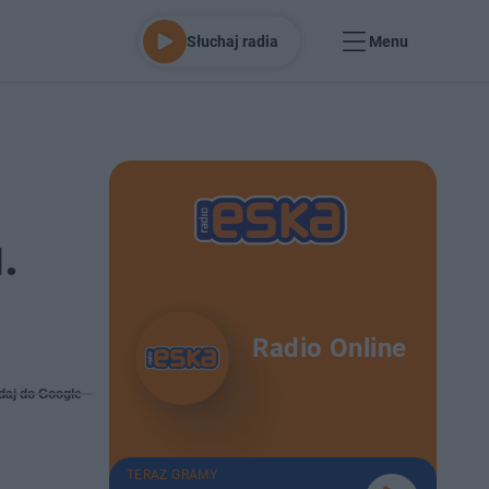
Słuchaj radia
Menu
.
Radio Online
daj do Google
TERAZ GRAMY