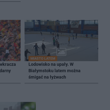
MIASTO LATEM
 wkracza
Lodowisko na upały. W
ndarny
Białymstoku latem można
śmigać na łyżwach