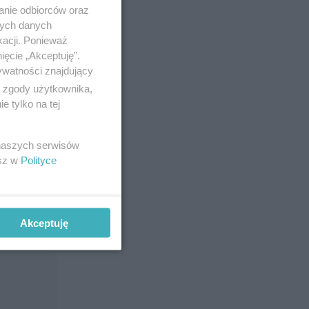
anie odbiorców oraz
nych danych
kacji. Ponieważ
ięcie „Akceptuję”.
ywatności znajdujący
ą zgody użytkownika,
 tylko na tej
 naszych serwisów
esz w
Polityce
ego
Akceptuję