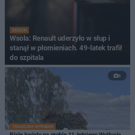
REGION
Wsola: Renault uderzyło w słup i
stanął w płomieniach. 49-latek trafił
do szpitala
6
TRAGICZNY WYPADEK
Białe kwiaty na grobie 11-letniego Wojtusia.