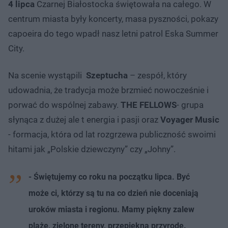
4 lipca
Czarnej Białostocka świętowała na całego. W
centrum miasta były koncerty, masa pyszności, pokazy
capoeira do tego wpadł nasz letni patrol Eska Summer
City.
Na scenie wystąpili
Szeptucha
– zespół, który
udowadnia, że tradycja może brzmieć nowocześnie i
porwać do wspólnej zabawy.
THE FELLOWS
- grupa
słynąca z dużej ale t energia i pasji oraz
Voyager Music
- formacja, która od lat rozgrzewa publiczność swoimi
hitami jak „Polskie dziewczyny” czy „Johny”.
- Świętujemy co roku na początku lipca. Być
może ci, którzy są tu na co dzień nie doceniają
uroków miasta i regionu. Mamy piękny zalew
plażę, zielone tereny, przepiękną przyrodę.