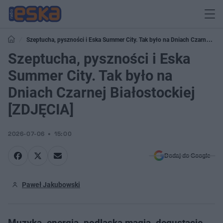
Szeptucha, pyszności i Eska Summer City. Tak było na Dniach Czarnej
Białostockiej [ZDJĘCIA]
Szeptucha, pyszności i Eska
Summer City. Tak było na
Dniach Czarnej Białostockiej
[ZDJĘCIA]
2026-07-06
15:00
Dodaj do Google
Paweł Jakubowski
Muzyka, energia, podlaska magia, degustacje