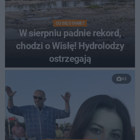
CO SIĘ STANIE?
W sierpniu padnie rekord,
chodzi o Wisłę! Hydrolodzy
ostrzegają
43