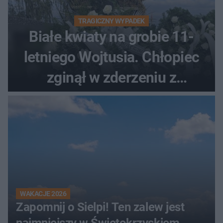
TRAGICZNY WYPADEK
Białe kwiaty na grobie 11-
letniego Wojtusia. Chłopiec
zginął w zderzeniu z
kombajnem
WAKACJE 2026
Zapomnij o Sielpi! Ten zalew jest