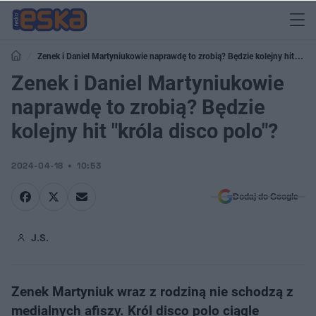
Zenek i Daniel Martyniukowie naprawdę to zrobią? Będzie kolejny hit
"króla disco polo"?
Zenek i Daniel Martyniukowie
naprawdę to zrobią? Będzie
kolejny hit "króla disco polo"?
2024-04-18
10:53
Dodaj do Google
J.S.
Zenek Martyniuk wraz z rodziną nie schodzą z
medialnych afiszy. Król disco polo ciągle