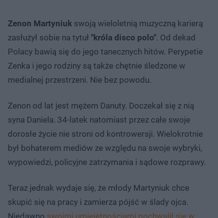
Zenon Martyniuk
swoją wieloletnią muzyczną karierą
zasłużył sobie na tytuł
"króla disco polo"
. Od dekad
Polacy bawią się do jego tanecznych hitów. Perypetie
Zenka i jego rodziny są także chętnie śledzone w
medialnej przestrzeni. Nie bez powodu.
Zenon od lat jest mężem Danuty. Doczekał się z nią
syna Daniela. 34-latek natomiast przez całe swoje
dorosłe życie nie stroni od kontrowersji. Wielokrotnie
był bohaterem mediów ze względu na swoje wybryki,
wypowiedzi, policyjne zatrzymania i sądowe rozprawy.
Teraz jednak wydaje się, że młody Martyniuk chce
skupić się na pracy i zamierza pójść w ślady ojca.
Niedawno
swoimi umiejętnościami pochwalił się w