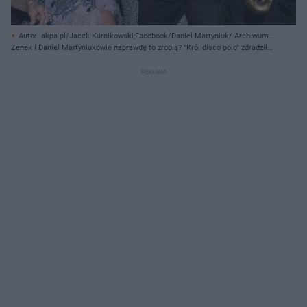
Autor: akpa.pl/Jacek Kurnikowski;Facebook/Daniel Martyniuk/ Archiwum
prywatne
Zenek i Daniel Martyniukowie naprawdę to zrobią? "Król disco polo" zdradził
kulisy!