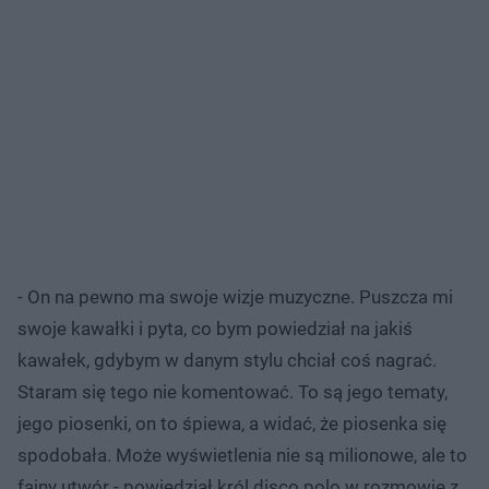
- On na pewno ma swoje wizje muzyczne. Puszcza mi
swoje kawałki i pyta, co bym powiedział na jakiś
kawałek, gdybym w danym stylu chciał coś nagrać.
Staram się tego nie komentować. To są jego tematy,
jego piosenki, on to śpiewa, a widać, że piosenka się
spodobała. Może wyświetlenia nie są milionowe, ale to
fajny utwór - powiedział król disco polo w rozmowie z