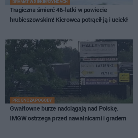
DRAMAT W SIEKIERZYŃCACH
Tragiczna śmierć 46-latki w powiecie
hrubieszowskim! Kierowca potrącił ją i uciekł
PROGNOZA POGODY
Gwałtowne burze nadciągają nad Polskę.
IMGW ostrzega przed nawałnicami i gradem