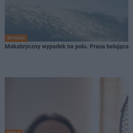
WYPADKI
Makabryczny wypadek na polu. Prasa belująca
UPAŁY