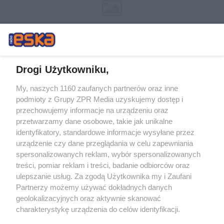
Drogi Użytkowniku,
My, naszych 1160 zaufanych partnerów oraz inne
Żaden utwór zamieszczony w serwisie nie może być powielany i
podmioty z Grupy ZPR Media uzyskujemy dostęp i
rozpowszechniany lub dalej rozpowszechniany w jakikolwiek sposób (w
tym także elektroniczny lub mechaniczny) na jakimkolwiek polu
przechowujemy informacje na urządzeniu oraz
eksploatacji w jakiejkolwiek formie, włącznie z umieszczaniem w
przetwarzamy dane osobowe, takie jak unikalne
Internecie bez pisemnej zgody właściciela praw. Jakiekolwiek użycie lub
identyfikatory, standardowe informacje wysyłane przez
wykorzystanie utworów w całości lub w części z naruszeniem prawa,
tzn. bez właściwej zgody, jest zabronione pod groźbą kary i może być
urządzenie czy dane przeglądania w celu zapewniania
ścigane prawnie.
spersonalizowanych reklam, wybór spersonalizowanych
treści, pomiar reklam i treści, badanie odbiorców oraz
ulepszanie usług. Za zgodą Użytkownika my i Zaufani
Partnerzy możemy używać dokładnych danych
geolokalizacyjnych oraz aktywnie skanować
charakterystykę urządzenia do celów identyfikacji.
Ponieważ cenimy Twoją prywatność, prosimy o zgodę na
O nas