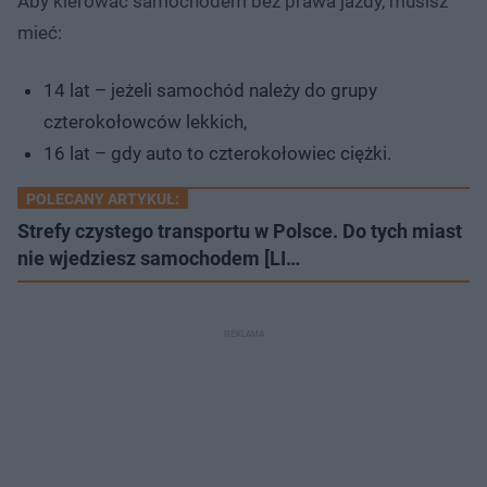
Aby kierować samochodem bez prawa jazdy, musisz
mieć:
14 lat – jeżeli samochód należy do grupy
czterokołowców lekkich,
16 lat – gdy auto to czterokołowiec ciężki.
POLECANY ARTYKUŁ:
Strefy czystego transportu w Polsce. Do tych miast
nie wjedziesz samochodem [LI…