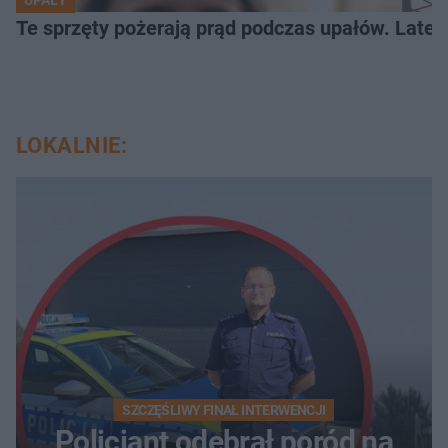
Te sprzęty pożerają prąd podczas upałów. Lat
LOKALNIE:
SZCZĘŚLIWY FINAŁ INTERWENCJI
Policjant odebrał poród na