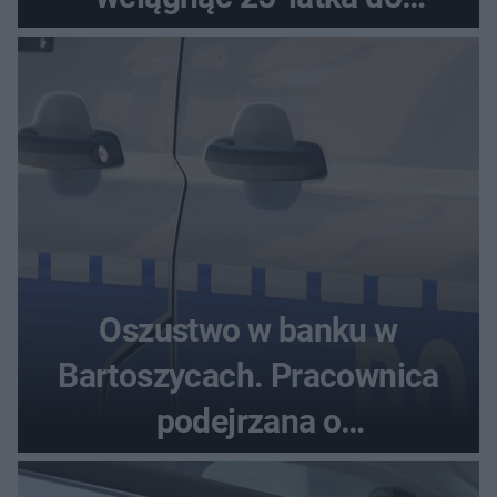
samochodu
Oszustwo w banku w
Bartoszycach. Pracownica
podejrzana o
przywłaszczenie 470 000 zł