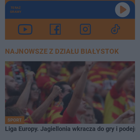
TERAZ
GRAMY
NAJNOWSZE Z DZIAŁU BIAŁYSTOK
SPORT
Liga Europy. Jagiellonia wkracza do gry i podej