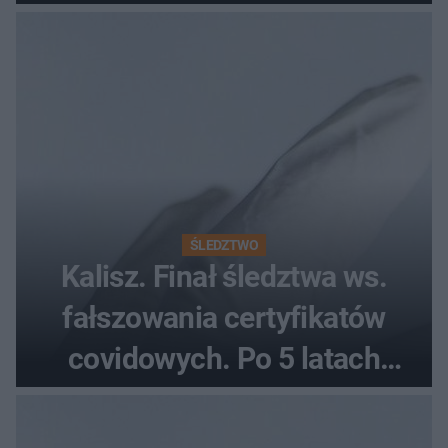
Pieniądze trafią do czterech
organizacji
ŚLEDZTWO
Kalisz. Finał śledztwa ws.
fałszowania certyfikatów
covidowych. Po 5 latach
prokurator zamyka sprawę