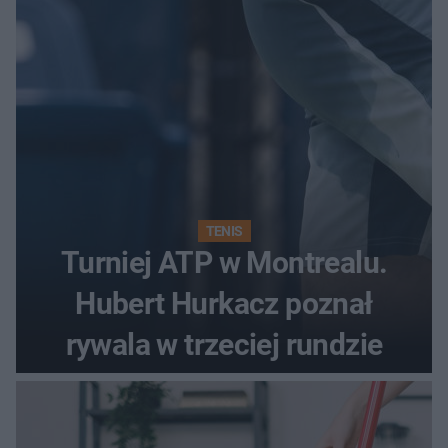
podczas Silesia Memoriału
Kamili Skolimowskiej
TENIS
Turniej ATP w Montrealu.
Hubert Hurkacz poznał
rywala w trzeciej rundzie