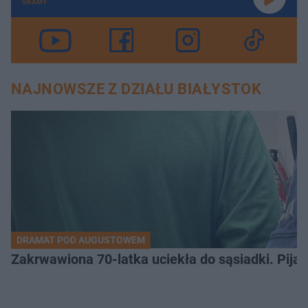
GRAMY
NAJNOWSZE Z DZIAŁU BIAŁYSTOK
DRAMAT POD AUGUSTOWEM
Zakrwawiona 70-latka uciekła do sąsiadki. Pija