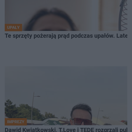
UPAŁY
Te sprzęty pożerają prąd podczas upałów. Lat
IMPREZY
Dawid Kwiatkowski, T.Love i TEDE rozgrzali pub