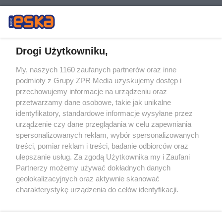
Drogi Użytkowniku,
My, naszych 1160 zaufanych partnerów oraz inne
Żaden utwór zamieszczony w serwisie nie może być powielany i
podmioty z Grupy ZPR Media uzyskujemy dostęp i
rozpowszechniany lub dalej rozpowszechniany w jakikolwiek sposób (w
tym także elektroniczny lub mechaniczny) na jakimkolwiek polu
przechowujemy informacje na urządzeniu oraz
eksploatacji w jakiejkolwiek formie, włącznie z umieszczaniem w
przetwarzamy dane osobowe, takie jak unikalne
Internecie bez pisemnej zgody właściciela praw. Jakiekolwiek użycie lub
identyfikatory, standardowe informacje wysyłane przez
wykorzystanie utworów w całości lub w części z naruszeniem prawa,
tzn. bez właściwej zgody, jest zabronione pod groźbą kary i może być
urządzenie czy dane przeglądania w celu zapewniania
ścigane prawnie.
spersonalizowanych reklam, wybór spersonalizowanych
treści, pomiar reklam i treści, badanie odbiorców oraz
ulepszanie usług. Za zgodą Użytkownika my i Zaufani
Partnerzy możemy używać dokładnych danych
geolokalizacyjnych oraz aktywnie skanować
charakterystykę urządzenia do celów identyfikacji.
Ponieważ cenimy Twoją prywatność, prosimy o zgodę na
O nas
korzystanie z tych technologii poprzez kliknięcie
Informacje prawne