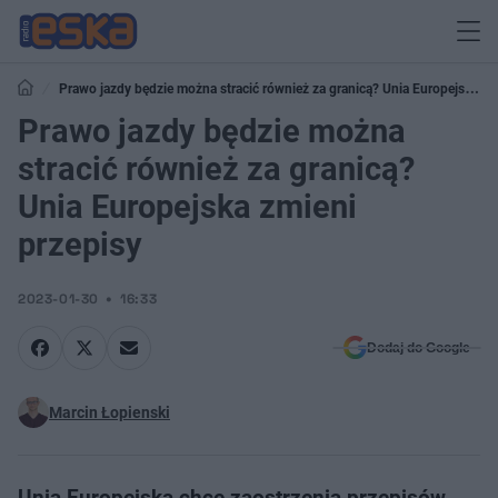
Prawo jazdy będzie można stracić również za granicą? Unia Europejska
zmieni przepisy
Prawo jazdy będzie można
stracić również za granicą?
Unia Europejska zmieni
przepisy
2023-01-30
16:33
Dodaj do Google
Marcin Łopienski
Unia Europejska chce zaostrzenia przepisów