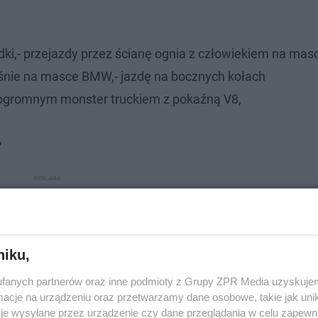
ki,- przejazdy przez ścianę ognia z człowiekiem na masc
eśnie na masce BMW,- jazdę na bocznych kołach
ogromnym monster truckiem z pokaźną V8,
,
niku,
fanych partnerów oraz inne podmioty z Grupy ZPR Media uzyskujem
cje na urządzeniu oraz przetwarzamy dane osobowe, takie jak unika
je wysyłane przez urządzenie czy dane przeglądania w celu zapewn