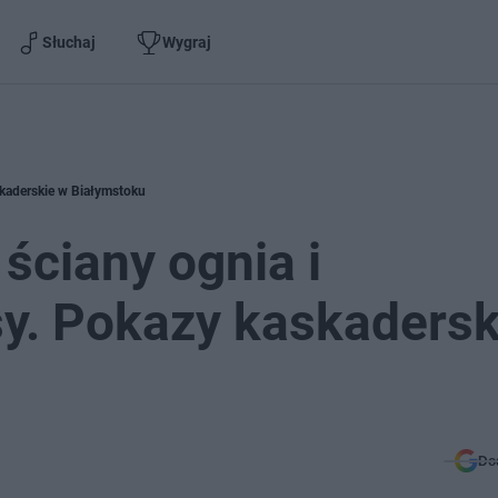
Słuchaj
Wygraj
askaderskie w Białymstoku
, ściany ognia i
y. Pokazy kaskadersk
Do