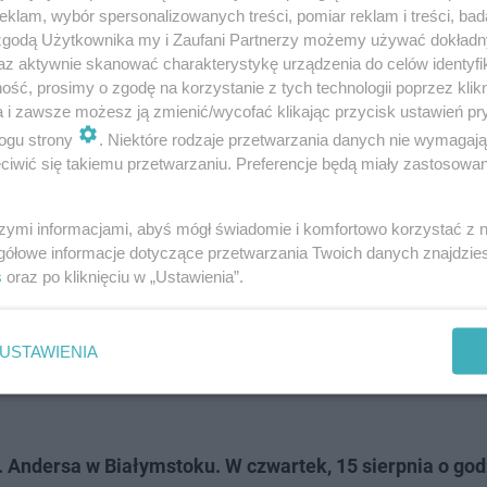
klam, wybór spersonalizowanych treści, pomiar reklam i treści, bad
 zgodą Użytkownika my i Zaufani Partnerzy możemy używać dokład
az aktywnie skanować charakterystykę urządzenia do celów identyfi
ść, prosimy o zgodę na korzystanie z tych technologii poprzez klikn
a i zawsze możesz ją zmienić/wycofać klikając przycisk ustawień pr
ci 3 metrów,
ogu strony
. Niektóre rodzaje przetwarzania danych nie wymagaj
iwić się takiemu przetwarzaniu. Preferencje będą miały zastosowanie
ka przejażdżka samochodem na dwóch kołach, aby udowod
a mężczyzn,
szymi informacjami, abyś mógł świadomie i komfortowo korzystać z
gółowe informacje dotyczące przetwarzania Twoich danych znajdzi
s
oraz po kliknięciu w „Ustawienia”.
 kasach. Bilety do zgarnięcie w
Radiu Eska
. Słuchaj na
USTAWIENIA
Andersa w Białymstoku. W czwartek, 15 sierpnia o godz