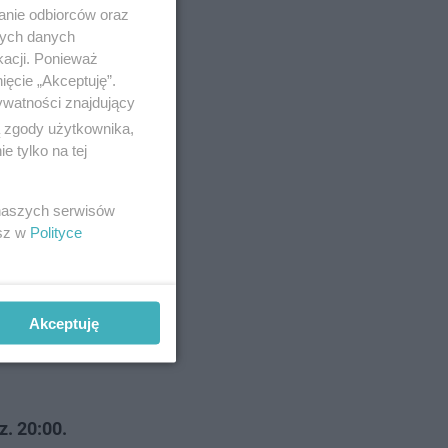
anie odbiorców oraz
nych danych
kacji. Ponieważ
ięcie „Akceptuję”.
ywatności znajdujący
ą zgody użytkownika,
 tylko na tej
nić, że
 naszych serwisów
esz w
Polityce
90.6
Akceptuję
. 20:00.