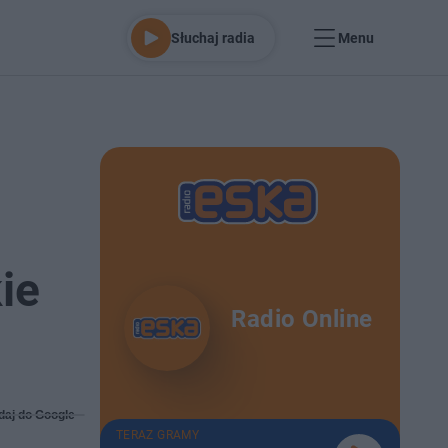
Słuchaj radia
Menu
ie
Radio Online
daj do Google
TERAZ GRAMY