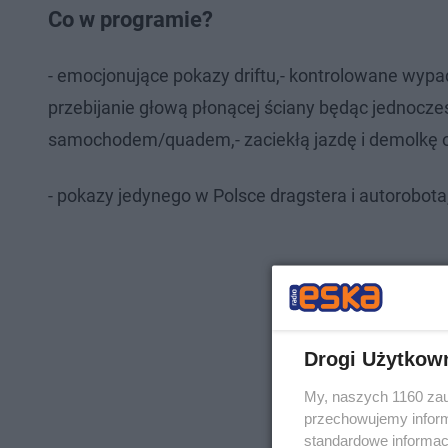
Co w programie?
- emocjonujące pokazy driftu,- kontrolowane wypad
przebijanie głową płonącej ściany będąc jednocz
samochodem/quadem,- zaciekłą jazdę i demolkę 
- pokazy jedynego w Polsce dragstera i autorobota
Drogi Użytkow
My, naszych 1160 zau
przechowujemy informa
standardowe informac