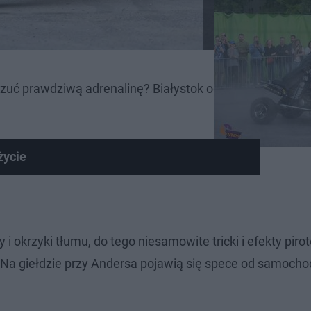
oczuć prawdziwą adrenalinę? Białystok odwiedza grupa ś
życie
 okrzyki tłumu, do tego niesamowite tricki i efekty piro
 Na giełdzie przy Andersa pojawią się spece od samoch