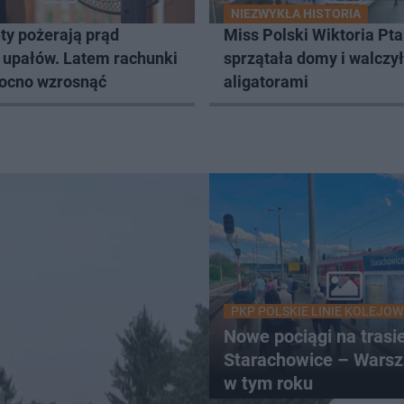
NIEZWYKŁA HISTORIA
ty pożerają prąd
Miss Polski Wiktoria Pt
 upałów. Latem rachunki
sprzątała domy i walczył
ocno wzrosnąć
aligatorami
PKP POLSKIE LINIE KOLEJOW
Nowe pociągi na trasi
Starachowice – Warsz
w tym roku