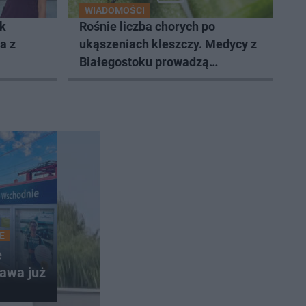
WIADOMOŚCI
ak
Rośnie liczba chorych po
a z
ukąszeniach kleszczy. Medycy z
Białegostoku prowadzą
zaawansowane badania
E
e
awa już