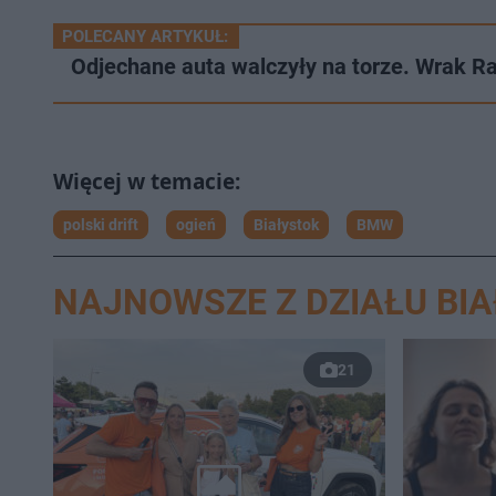
POLECANY ARTYKUŁ:
Odjechane auta walczyły na torze. Wrak Ra
polski drift
ogień
Białystok
BMW
NAJNOWSZE Z DZIAŁU BI
21