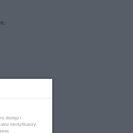
e,-
y dostęp i
lne identyfikatory,
iania