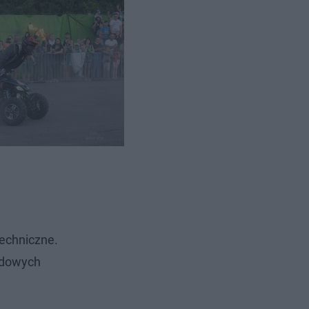
wiatowej
techniczne.
odowych