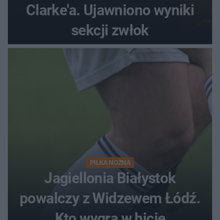
Clarke'a. Ujawniono wyniki
sekcji zwłok
PIŁKA NOŻNA
Jagiellonia Białystok
powalczy z Widzewem Łódź.
Kto wygra w hicie