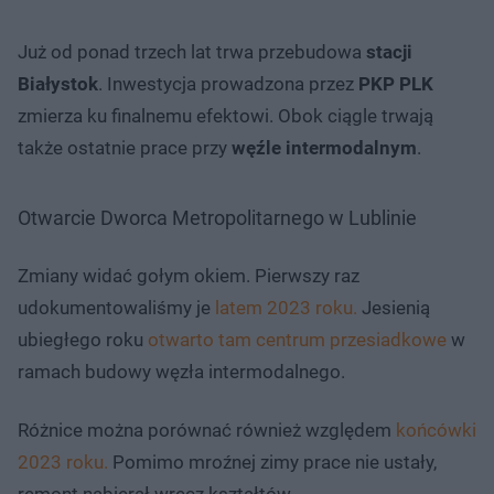
Już od ponad trzech lat trwa przebudowa
stacji
Białystok
. Inwestycja prowadzona przez
PKP PLK
zmierza ku finalnemu efektowi. Obok ciągle trwają
także ostatnie prace przy
węźle intermodalnym
.
Otwarcie Dworca Metropolitarnego w Lublinie
Zmiany widać gołym okiem. Pierwszy raz
udokumentowaliśmy je
latem 2023 roku.
Jesienią
ubiegłego roku
otwarto tam centrum przesiadkowe
w
ramach budowy węzła intermodalnego.
Różnice można porównać również względem
końcówki
2023 roku.
Pomimo mroźnej zimy prace nie ustały,
remont nabierał wręcz kształtów.