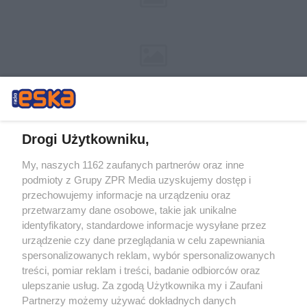
Drogi Użytkowniku,
My, naszych 1162 zaufanych partnerów oraz inne
Żaden utwór zamieszczony w serwisie nie może być powielany i
podmioty z Grupy ZPR Media uzyskujemy dostęp i
rozpowszechniany lub dalej rozpowszechniany w jakikolwiek sposób (w
przechowujemy informacje na urządzeniu oraz
tym także elektroniczny lub mechaniczny) na jakimkolwiek polu
eksploatacji w jakiejkolwiek formie, włącznie z umieszczaniem w
przetwarzamy dane osobowe, takie jak unikalne
Internecie bez pisemnej zgody właściciela praw. Jakiekolwiek użycie lub
identyfikatory, standardowe informacje wysyłane przez
wykorzystanie utworów w całości lub w części z naruszeniem prawa,
tzn. bez właściwej zgody, jest zabronione pod groźbą kary i może być
urządzenie czy dane przeglądania w celu zapewniania
ścigane prawnie.
spersonalizowanych reklam, wybór spersonalizowanych
treści, pomiar reklam i treści, badanie odbiorców oraz
ulepszanie usług. Za zgodą Użytkownika my i Zaufani
Partnerzy możemy używać dokładnych danych