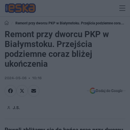
Remont przy dworcu PKP w Białymstoku. Przejścia podziemne coraz
bliżej ukończenia
Remont przy dworcu PKP w
Białymstoku. Przejścia
podziemne coraz bliżej
ukończenia
2024-05-06
10:16
Dodaj do Google
J.S.
Powoli zbliżamy się do końca prac przy dworcu