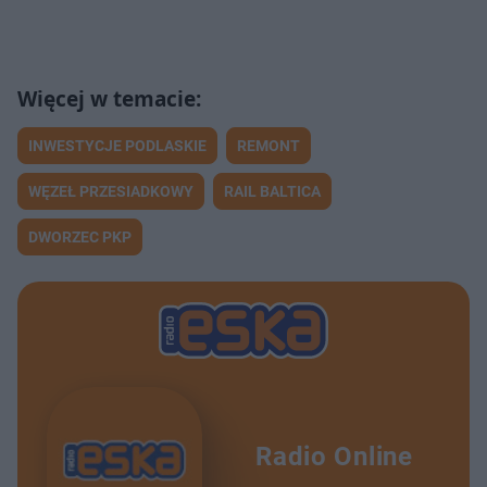
INWESTYCJE PODLASKIE
REMONT
WĘZEŁ PRZESIADKOWY
RAIL BALTICA
DWORZEC PKP
Radio Online