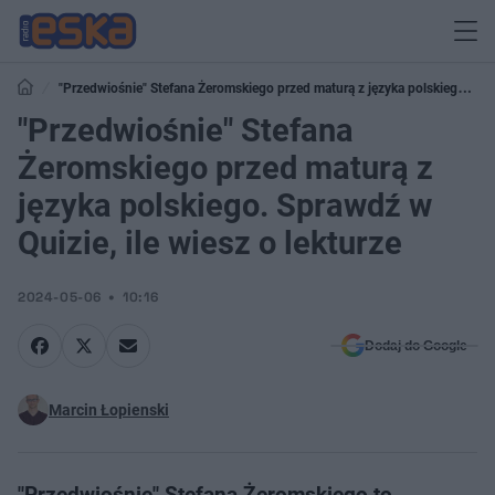
"Przedwiośnie" Stefana Żeromskiego przed maturą z języka polskiego.
Sprawdź w Quizie, ile wiesz o lekturze
"Przedwiośnie" Stefana
Żeromskiego przed maturą z
języka polskiego. Sprawdź w
Quizie, ile wiesz o lekturze
2024-05-06
10:16
Dodaj do Google
Marcin Łopienski
"Przedwiośnie" Stefana Żeromskiego to