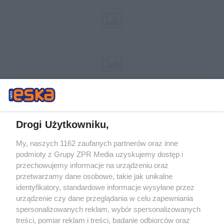
Drogi Użytkowniku,
My, naszych 1162 zaufanych partnerów oraz inne
Żaden utwór zamieszczony w serwisie nie może być powielany i
podmioty z Grupy ZPR Media uzyskujemy dostęp i
rozpowszechniany lub dalej rozpowszechniany w jakikolwiek sposób (w
tym także elektroniczny lub mechaniczny) na jakimkolwiek polu
przechowujemy informacje na urządzeniu oraz
eksploatacji w jakiejkolwiek formie, włącznie z umieszczaniem w
przetwarzamy dane osobowe, takie jak unikalne
Internecie bez pisemnej zgody właściciela praw. Jakiekolwiek użycie lub
identyfikatory, standardowe informacje wysyłane przez
wykorzystanie utworów w całości lub w części z naruszeniem prawa,
tzn. bez właściwej zgody, jest zabronione pod groźbą kary i może być
urządzenie czy dane przeglądania w celu zapewniania
ścigane prawnie.
spersonalizowanych reklam, wybór spersonalizowanych
treści, pomiar reklam i treści, badanie odbiorców oraz