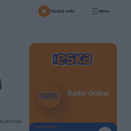
Słuchaj radia
Menu
e
i
Radio Online
daj do Google
TERAZ GRAMY