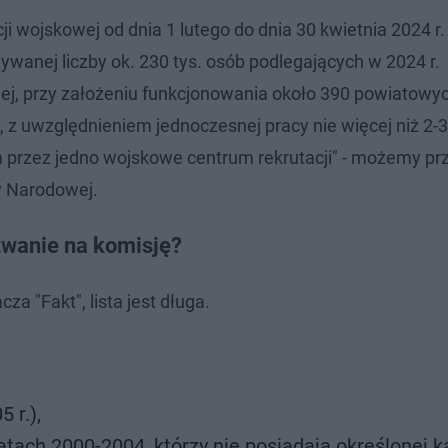
ji wojskowej od dnia 1 lutego do dnia 30 kwietnia 2024 r.
anej liczby ok. 230 tys. osób podlegających w 2024 r.
wej, przy założeniu funkcjonowania około 390 powiatowyc
, z uwzględnieniem jednoczesnej pracy nie więcej niż 2-3
m przez jedno wojskowe centrum rekrutacji" - możemy pr
y Narodowej.
zwanie na komisję?
cza "Fakt", lista jest długa.
 r.),
tach 2000-2004, którzy nie posiadają określonej k