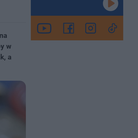
 na
by w
k, a