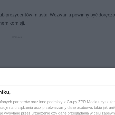
lub prezydentów miasta. Wezwania powinny być doręczo
nem komisji.
niku,
fanych partnerów oraz inne podmioty z Grupy ZPR Media uzyskujem
cje na urządzeniu oraz przetwarzamy dane osobowe, takie jak unika
je wysyłane przez urządzenie czy dane przeglądania w celu zapewn