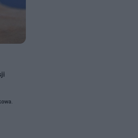
ji
skowa
.