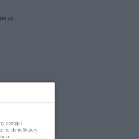
ne co
y dostęp i
lne identyfikatory,
iania