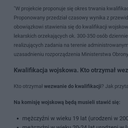
"W projekcie proponuje się okres trwania kwalifikac
Proponowany przedział czasowy wynika z przewidyw
obowiązkowi stawienia się do kwalifikacji wojsko
lekarskich orzekających ok. 300-350 osób dziennie
realizujących zadania na terenie administrowany
uzasadnieniu rozporządzenia Ministerstwa Obron
Kwalifikacja wojskowa. Kto otrzymał we
Kto otrzymał
wezwanie do kwalifikacji
? Jak przyta
Na komisję wojskową będą musieli stawić się:
mężczyźni w wieku 19 lat (urodzeni w 2005
mężczyźni w wieku 20-24 lat urodzeni w la