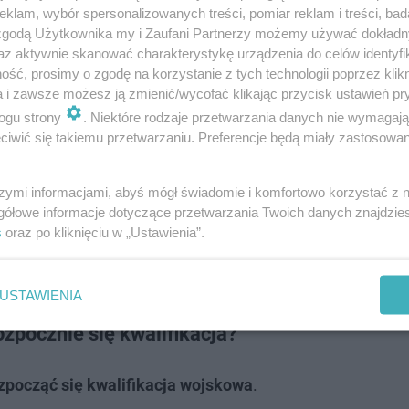
nych przyczyn na komisji, powinien powiadomić o tym od
klam, wybór spersonalizowanych treści, pomiar reklam i treści, bad
 zgodą Użytkownika my i Zaufani Partnerzy możemy używać dokład
, należy zgłosić to najpóźniej w dniu, w którym wezwany
az aktywnie skanować charakterystykę urządzenia do celów identyfi
stanie wtedy wyznaczony nowy termin. Wynika tak z przep
ść, prosimy o zgodę na korzystanie z tych technologii poprzez klikn
a i zawsze możesz ją zmienić/wycofać klikając przycisk ustawień pr
fikacji możliwe jest doprowadzenie do niej przez policję
ogu strony
. Niektóre rodzaje przetwarzania danych nie wymagaj
iwić się takiemu przetwarzaniu. Preferencje będą miały zastosowanie
a zrewolucjonizowana? MON szykuje zmiany w…
szymi informacjami, abyś mógł świadomie i komfortowo korzystać z
gółowe informacje dotyczące przetwarzania Twoich danych znajdzi
s
oraz po kliknięciu w „Ustawienia”.
o Polskie ćwiczyło scenariusze na wypadek
USTAWIENIA
zpocznie się kwalifikacja?
zpocząć się kwalifikacja wojskowa
.