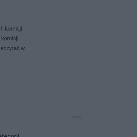
h komisji
 komisji
zeczytać w
ategorii