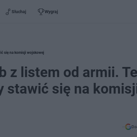
Słuchaj
Wygraj
ić się na komisji wojskowej
 z listem od armii. T
 stawić się na komisj
Do