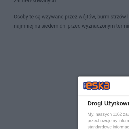
zainteresowanych.
Osoby te są wzywane przez wójtów, burmistrzów 
najmniej na siedem dni przed wyznaczonym termi
Drogi Użytkow
My, naszych 1162 zau
przechowujemy informa
standardowe informac