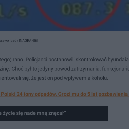
 prawo jazdy [NAGRANIE]
ego) rano. Policjanci postanowili skontrolować hyundaia,
zinę. Choć był to jedyny powód zatrzymania, funkcjonari
ntowali się, że jest on pod wpływem alkoholu.
 Polski 24 tony odpadów. Grozi mu do 5 lat pozbawienia
e życie się nade mną znęcał”