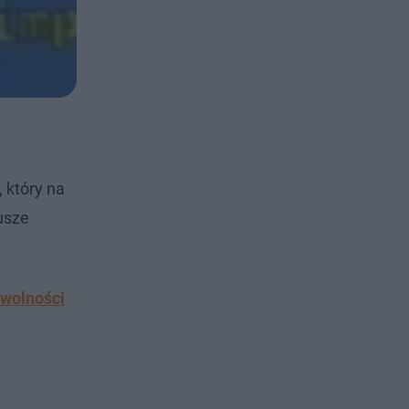
 który na
usze
 wolności