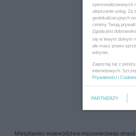
spersonalizowanych re
ulepszanie usług. Za
geolokalizacyjnych or
cenimy Twoją prywatno
Zgoda jest dobrowoln
się w lewym dolnym r
ale masz prawo sprzec
witrynie.
Zapoznaj się z poniż
internetowych. Szcze
Prywatności
i
Cookie
PARTNERZY
Mieszkaniec województwa mazowieckiego stracił 