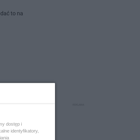
dać to na
y dostęp i
lne identyfikatory,
iania