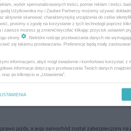
klam, wybór spersonalizowanych treści, pomiar reklam i treści, bad
 zgodą Użytkownika my i Zaufani Partnerzy możemy używać dokład
az aktywnie skanować charakterystykę urządzenia do celów identyfi
ść, prosimy o zgodę na korzystanie z tych technologii poprzez klikn
a i zawsze możesz ją zmienić/wycofać klikając przycisk ustawień pr
ogu strony
. Niektóre rodzaje przetwarzania danych nie wymagaj
iwić się takiemu przetwarzaniu. Preferencje będą miały zastosowanie
szymi informacjami, abyś mógł świadomie i komfortowo korzystać z
gółowe informacje dotyczące przetwarzania Twoich danych znajdzi
s
oraz po kliknięciu w „Ustawienia”.
USTAWIENIA
prawo jazdy, a jego samochód został zabezpieczony na 