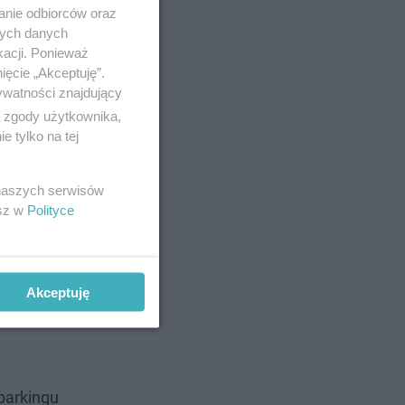
anie odbiorców oraz
nych danych
kacji. Ponieważ
ięcie „Akceptuję”.
ywatności znajdujący
ą zgody użytkownika,
 tylko na tej
 naszych serwisów
esz w
Polityce
Akceptuję
parkingu