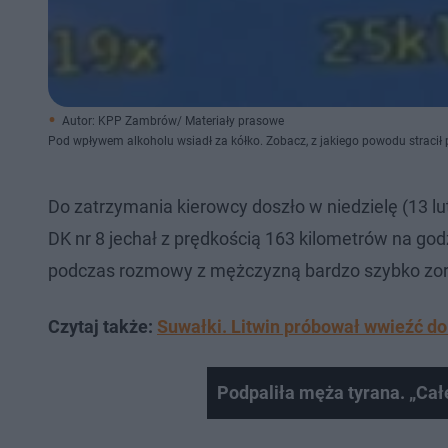
Autor: KPP Zambrów/ Materiały prasowe
Pod wpływem alkoholu wsiadł za kółko. Zobacz, z jakiego powodu stracił
Do zatrzymania kierowcy doszło w niedzielę (13 lut
DK nr 8 jechał z prędkością 163 kilometrów na god
podczas rozmowy z mężczyzną bardzo szybko zorie
Czytaj także:
Suwałki. Litwin próbował wwieźć do
Podpaliła męża tyrana. „Cał