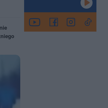
nie
tniego