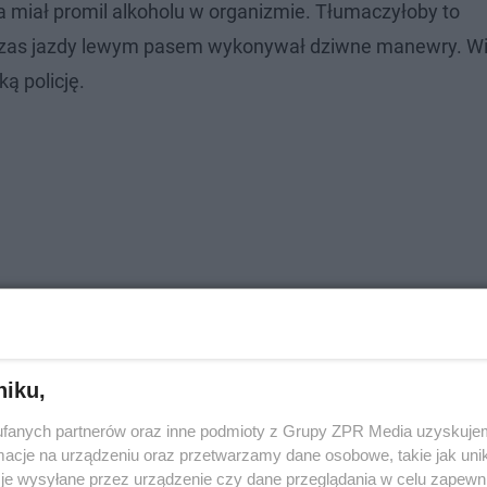
 miał promil alkoholu w organizmie. Tłumaczyłoby to
czas jazdy lewym pasem wykonywał dziwne manewry. Wi
ą policję.
niku,
fanych partnerów oraz inne podmioty z Grupy ZPR Media uzyskujem
cje na urządzeniu oraz przetwarzamy dane osobowe, takie jak unika
je wysyłane przez urządzenie czy dane przeglądania w celu zapewn