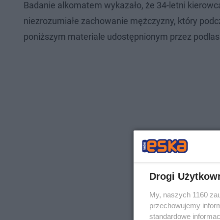
Badanie alkomatem wykazało, że 34-letni kierowca
niezrozumiałe zachowanie mężczyzny, który pod
poniższym materiale udostępnionym przez podlask
Drogi Użytkow
My, naszych 1160 zau
przechowujemy informa
standardowe informac