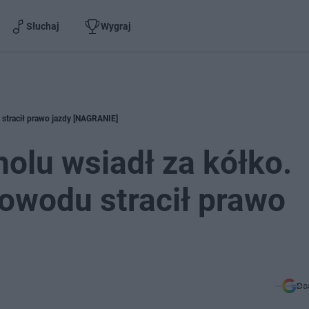
Słuchaj
Wygraj
 stracił prawo jazdy [NAGRANIE]
olu wsiadł za kółko.
powodu stracił prawo
Do