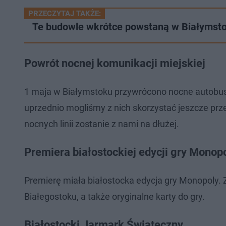
PRZECZYTAJ TAKŻE:
Te budowle wkrótce powstaną w Białymsto
Powrót nocnej komunikacji miejskiej
1 maja w Białymstoku przywrócono nocne autobusy
uprzednio mogliśmy z nich skorzystać jeszcze prz
nocnych linii zostanie z nami na dłużej.
Premiera białostockiej edycji gry Monop
Premierę miała białostocka edycja gry Monopoly. 
Białegostoku, a także oryginalne karty do gry.
Białostocki Jarmark Świąteczny