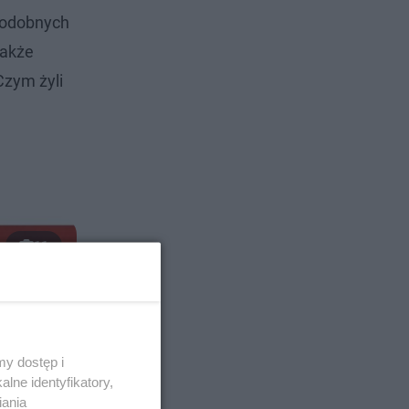
opodobnych
także
Czym żyli
11
y dostęp i
lne identyfikatory,
iania