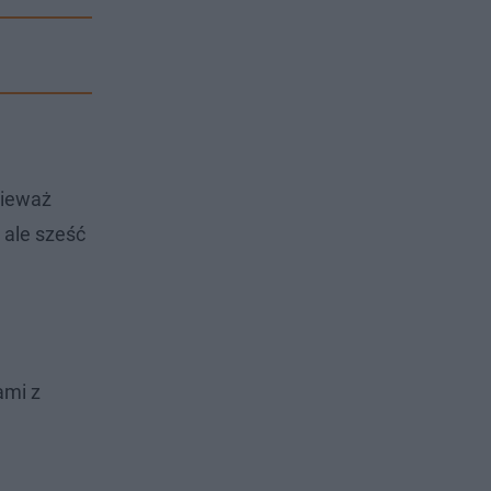
nieważ
 ale sześć
ami z