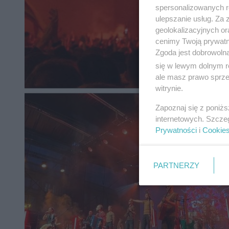
spersonalizowanych re
ulepszanie usług. Za
geolokalizacyjnych or
cenimy Twoją prywatno
Zgoda jest dobrowoln
się w lewym dolnym r
ale masz prawo sprzec
witrynie.
Zapoznaj się z poniż
internetowych. Szcze
Prywatności
i
Cookie
PARTNERZY