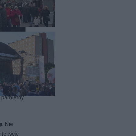
iśmy pisać
m pamiętny
i. Nie
ntekście