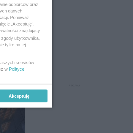
anie odbiorców oraz
nych danych
kacji. Ponieważ
ięcie „Akceptuję”.
ywatności znajdujący
ą zgody użytkownika,
 tylko na tej
 naszych serwisów
esz w
Polityce
Akceptuję