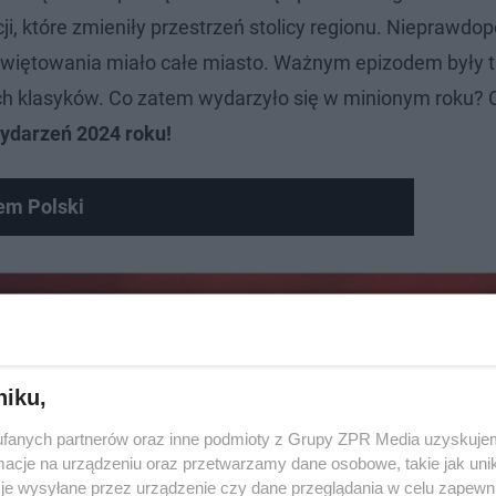
i, które zmieniły przestrzeń stolicy regionu. Nieprawd
świętowania miało całe miasto. Ważnym epizodem były 
ych klasyków. Co zatem wydarzyło się w minionym roku? 
ydarzeń 2024 roku!
zem Polski
niku,
fanych partnerów oraz inne podmioty z Grupy ZPR Media uzyskujem
cje na urządzeniu oraz przetwarzamy dane osobowe, takie jak unika
je wysyłane przez urządzenie czy dane przeglądania w celu zapewn