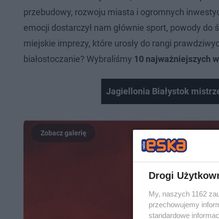
przebudowy, rozwoju miasta i ogromnych inwestycj
emocji dostarczył nam głównie sport, powody do 
miejskie imprezy, które urosły do rangi prawdziw
białostoczanie? Wybraliśmy
10 najważniejszych w
Jagiellonia Białystok mistr
Drogi Użytkow
My, naszych 1162 zau
przechowujemy informa
standardowe informac