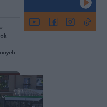
ło
rok
ionych