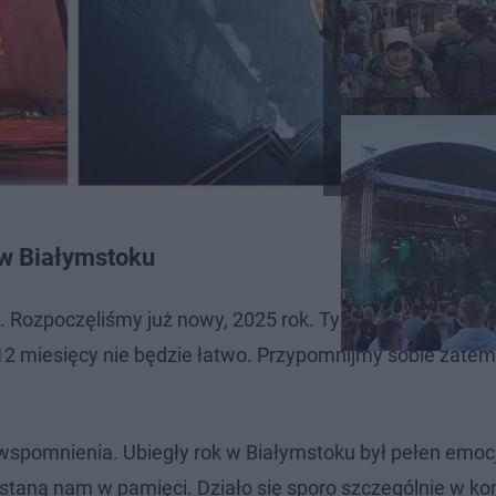
 w Białymstoku
. Rozpoczęliśmy już nowy, 2025 rok. Tym samym zaczęl
 12 miesięcy nie będzie łatwo. Przypomnijmy sobie zate
spomnienia. Ubiegły rok w Białymstoku był pełen emocj
taną nam w pamięci. Działo się sporo szczególnie w ko