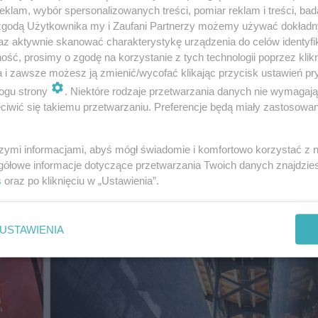
klam, wybór spersonalizowanych treści, pomiar reklam i treści, bad
 zgodą Użytkownika my i Zaufani Partnerzy możemy używać dokład
az aktywnie skanować charakterystykę urządzenia do celów identyfi
ść, prosimy o zgodę na korzystanie z tych technologii poprzez klikn
a i zawsze możesz ją zmienić/wycofać klikając przycisk ustawień pr
ogu strony
. Niektóre rodzaje przetwarzania danych nie wymagaj
iwić się takiemu przetwarzaniu. Preferencje będą miały zastosowanie
szymi informacjami, abyś mógł świadomie i komfortowo korzystać z
gółowe informacje dotyczące przetwarzania Twoich danych znajdzi
s
oraz po kliknięciu w „Ustawienia”.
USTAWIENIA