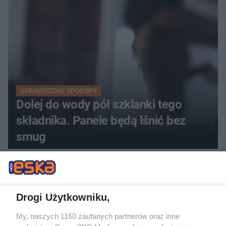
SPRAWDZONE SPOSOBY
Dolej do wody pół szklanki tego
składnika. Panele będą lśnić bez
smug
Drogi Użytkowniku,
My, naszych 1160 zaufanych partnerów oraz inne