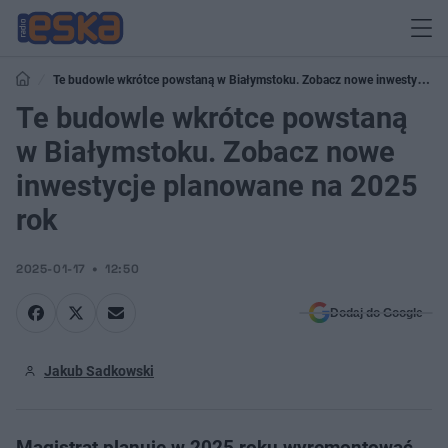
Te budowle wkrótce powstaną w Białymstoku. Zobacz nowe inwestycje
planowane na 2025 rok
Te budowle wkrótce powstaną
w Białymstoku. Zobacz nowe
inwestycje planowane na 2025
rok
2025-01-17
12:50
Dodaj do Google
Jakub Sadkowski
Magistrat planuje w 2025 roku wyremontować