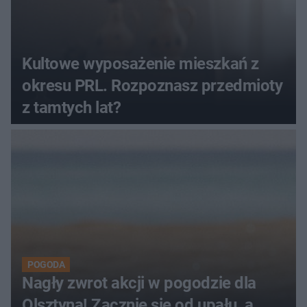
Kultowe wyposażenie mieszkań z
okresu PRL. Rozpoznasz przedmioty
z tamtych lat?
POGODA
Nagły zwrot akcji w pogodzie dla
Olsztyna! Zacznie się od upału, a