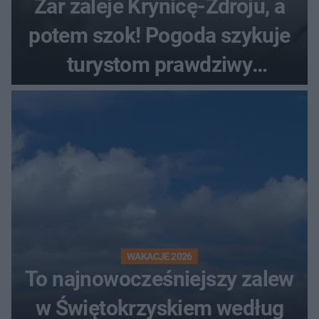
Żar zaleje Krynicę-Zdroju, a
potem szok! Pogoda szykuje
turystom prawdziwy
rollercoaster
WAKACJE 2026
To najnowocześniejszy zalew
w Świętokrzyskiem według