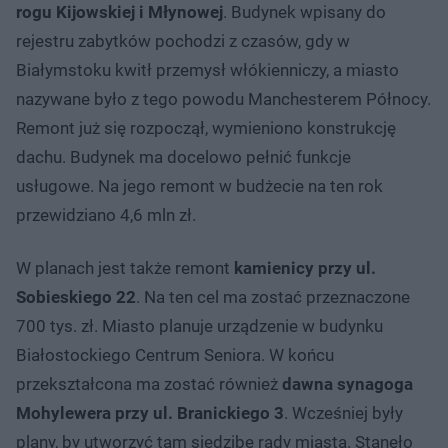
rogu Kijowskiej i Młynowej
. Budynek wpisany do
rejestru zabytków pochodzi z czasów, gdy w
Białymstoku kwitł przemysł włókienniczy, a miasto
nazywane było z tego powodu Manchesterem Północy.
Remont już się rozpoczął, wymieniono konstrukcję
dachu. Budynek ma docelowo pełnić funkcje
usługowe. Na jego remont w budżecie na ten rok
przewidziano 4,6 mln zł.
W planach jest także remont
kamienicy przy ul.
Sobieskiego 22
. Na ten cel ma zostać przeznaczone
700 tys. zł. Miasto planuje urządzenie w budynku
Białostockiego Centrum Seniora. W końcu
przekształcona ma zostać również
dawna synagoga
Mohylewera przy ul. Branickiego 3
. Wcześniej były
plany, by utworzyć tam siedzibę rady miasta. Stanęło