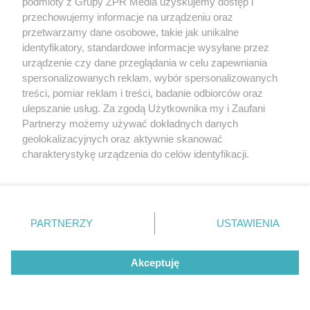
podmioty z Grupy ZPR Media uzyskujemy dostęp i
przechowujemy informacje na urządzeniu oraz
przetwarzamy dane osobowe, takie jak unikalne
SPRAWDZONE SPOSOBY
identyfikatory, standardowe informacje wysyłane przez
Twoja biżuteria pociemniała? Włóż
urządzenie czy dane przeglądania w celu zapewniania
kawałek tego do szuflady i zapomnij
spersonalizowanych reklam, wybór spersonalizowanych
treści, pomiar reklam i treści, badanie odbiorców oraz
o tym problemie. Sposób na
ulepszanie usług. Za zgodą Użytkownika my i Zaufani
pociemniałą biżuterię
Partnerzy możemy używać dokładnych danych
geolokalizacyjnych oraz aktywnie skanować
charakterystykę urządzenia do celów identyfikacji.
Ponieważ cenimy Twoją prywatność, prosimy o zgodę na
korzystanie z tych technologii poprzez kliknięcie
„Akceptuję”. Zgoda jest dobrowolna i zawsze możesz ją
zmienić/wycofać klikając przycisk ustawień prywatności
PARTNERZY
USTAWIENIA
znajdujący się w lewym dolnym rogu strony
. Niektóre
rodzaje przetwarzania danych nie wymagają zgody
DOMOWE PRZETWORY
Akceptuję
użytkownika, ale masz prawo sprzeciwić się takiemu
Jedna łyżeczka w zupełności
przetwarzaniu. Preferencje będą miały zastosowanie tylko
na tej witrynie.
wystarczy. Twój dżem będzie gęsty