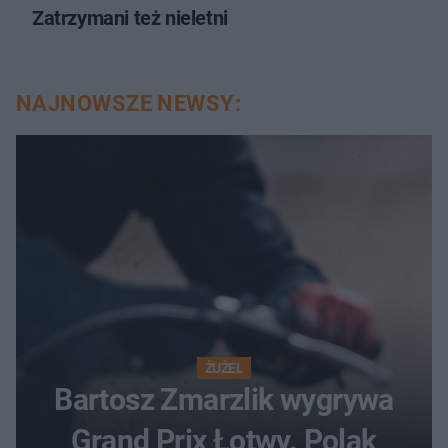
Zatrzymani też nieletni
NAJNOWSZE NEWSY:
ŻUŻEL
Bartosz Zmarzlik wygrywa
Grand Prix Łotwy. Polak