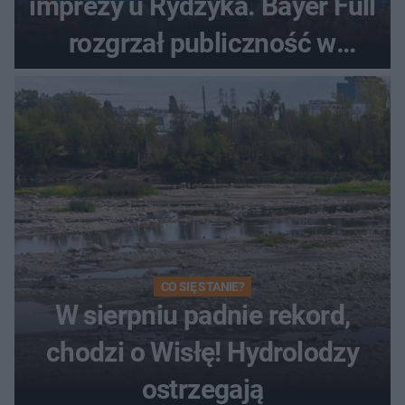
imprezy u Rydzyka. Bayer Full
rozgrzał publiczność w
Toruniu
CO SIĘ STANIE?
W sierpniu padnie rekord,
chodzi o Wisłę! Hydrolodzy
ostrzegają