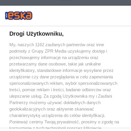
Drogi Użytkowniku,
My, naszych 1162 zaufanych partnerów oraz inne
Żaden utwór zamieszczony w serwisie nie może być powielany i
podmioty z Grupy ZPR Media uzyskujemy dostęp i
rozpowszechniany lub dalej rozpowszechniany w jakikolwiek sposób (w
tym także elektroniczny lub mechaniczny) na jakimkolwiek polu
przechowujemy informacje na urządzeniu oraz
eksploatacji w jakiejkolwiek formie, włącznie z umieszczaniem w Internecie
przetwarzamy dane osobowe, takie jak unikalne
bez pisemnej zgody właściciela praw. Jakiekolwiek użycie lub
identyfikatory, standardowe informacje wysyłane przez
wykorzystanie utworów w całości lub w części z naruszeniem prawa, tzn.
bez właściwej zgody, jest zabronione pod groźbą kary i może być ścigane
urządzenie czy dane przeglądania w celu zapewniania
prawnie.
spersonalizowanych reklam, wybór spersonalizowanych
treści, pomiar reklam i treści, badanie odbiorców oraz
ulepszanie usług. Za zgodą Użytkownika my i Zaufani
Partnerzy możemy używać dokładnych danych
geolokalizacyjnych oraz aktywnie skanować
charakterystykę urządzenia do celów identyfikacji.
Ponieważ cenimy Twoją prywatność, prosimy o zgodę na
O nas
korzystanie z tych technologii poprzez kliknięcie