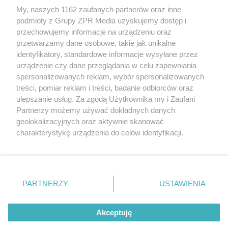
My, naszych 1162 zaufanych partnerów oraz inne
Żaden utwór zamieszczony w serwisie nie może być powielany i
podmioty z Grupy ZPR Media uzyskujemy dostęp i
rozpowszechniany lub dalej rozpowszechniany w jakikolwiek sposób (w
tym także elektroniczny lub mechaniczny) na jakimkolwiek polu
przechowujemy informacje na urządzeniu oraz
eksploatacji w jakiejkolwiek formie, włącznie z umieszczaniem w
przetwarzamy dane osobowe, takie jak unikalne
Internecie bez pisemnej zgody właściciela praw. Jakiekolwiek użycie lub
identyfikatory, standardowe informacje wysyłane przez
wykorzystanie utworów w całości lub w części z naruszeniem prawa,
tzn. bez właściwej zgody, jest zabronione pod groźbą kary i może być
urządzenie czy dane przeglądania w celu zapewniania
ścigane prawnie.
spersonalizowanych reklam, wybór spersonalizowanych
treści, pomiar reklam i treści, badanie odbiorców oraz
ulepszanie usług. Za zgodą Użytkownika my i Zaufani
Partnerzy możemy używać dokładnych danych
geolokalizacyjnych oraz aktywnie skanować
charakterystykę urządzenia do celów identyfikacji.
Ponieważ cenimy Twoją prywatność, prosimy o zgodę na
O nas
korzystanie z tych technologii poprzez kliknięcie
Informacje prawne
„Akceptuję”. Zgoda jest dobrowolna i zawsze możesz ją
zmienić/wycofać klikając przycisk ustawień prywatności
PARTNERZY
USTAWIENIA
Nasze serwisy
znajdujący się w lewym dolnym rogu strony
. Niektóre
rodzaje przetwarzania danych nie wymagają zgody
© 2026 Grupa ZPR Media
Akceptuję
użytkownika, ale masz prawo sprzeciwić się takiemu
przetwarzaniu. Preferencje będą miały zastosowanie tylko