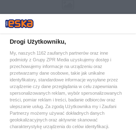
Drogi Użytkowniku,
My, naszych 1162 zaufanych partnerów oraz inne
Żaden utwór zamieszczony w serwisie nie może być powielany i
podmioty z Grupy ZPR Media uzyskujemy dostęp i
rozpowszechniany lub dalej rozpowszechniany w jakikolwiek sposób (w
tym także elektroniczny lub mechaniczny) na jakimkolwiek polu
przechowujemy informacje na urządzeniu oraz
eksploatacji w jakiejkolwiek formie, włącznie z umieszczaniem w
przetwarzamy dane osobowe, takie jak unikalne
Internecie bez pisemnej zgody właściciela praw. Jakiekolwiek użycie lub
identyfikatory, standardowe informacje wysyłane przez
wykorzystanie utworów w całości lub w części z naruszeniem prawa,
tzn. bez właściwej zgody, jest zabronione pod groźbą kary i może być
urządzenie czy dane przeglądania w celu zapewniania
ścigane prawnie.
spersonalizowanych reklam, wybór spersonalizowanych
treści, pomiar reklam i treści, badanie odbiorców oraz
ulepszanie usług. Za zgodą Użytkownika my i Zaufani
Partnerzy możemy używać dokładnych danych
geolokalizacyjnych oraz aktywnie skanować
charakterystykę urządzenia do celów identyfikacji.
Ponieważ cenimy Twoją prywatność, prosimy o zgodę na
O nas