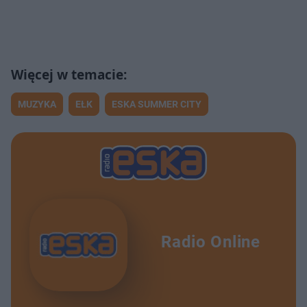
MUZYKA
EŁK
ESKA SUMMER CITY
Radio Online