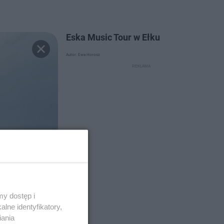
Eska Music Tour w Ełku
Autor: Ewa Horosz
y dostęp i
lne identyfikatory,
iania