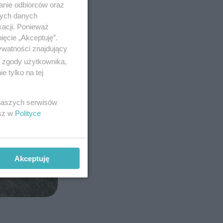
anie odbiorców oraz
nych danych
kacji. Ponieważ
ięcie „Akceptuję”.
ywatności znajdujący
ą zgody użytkownika,
 tylko na tej
 naszych serwisów
esz w
Polityce
Akceptuję