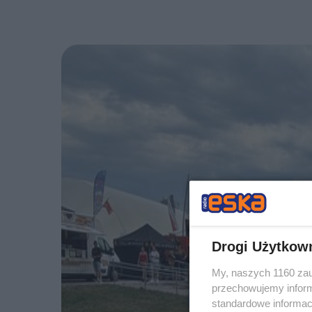
Drogi Użytkow
My, naszych 1160 zau
przechowujemy informa
standardowe informac