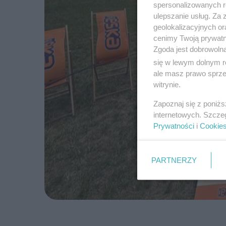
spersonalizowanych re
ulepszanie usług. Za
geolokalizacyjnych or
cenimy Twoją prywatno
Zgoda jest dobrowoln
się w lewym dolnym r
ale masz prawo sprzec
witrynie.
Zapoznaj się z poniż
internetowych. Szcze
Prywatności
i
Cookie
PARTNERZY