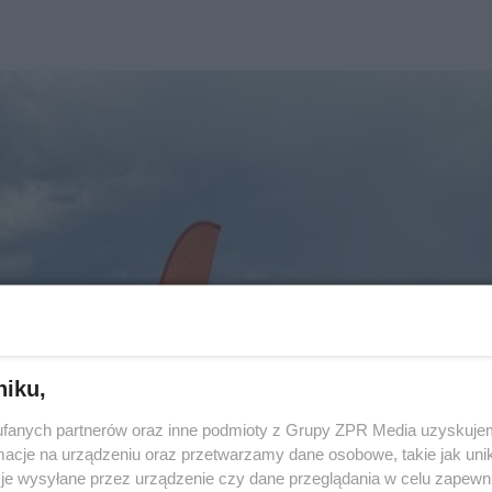
niku,
fanych partnerów oraz inne podmioty z Grupy ZPR Media uzyskujem
cje na urządzeniu oraz przetwarzamy dane osobowe, takie jak unika
je wysyłane przez urządzenie czy dane przeglądania w celu zapewn