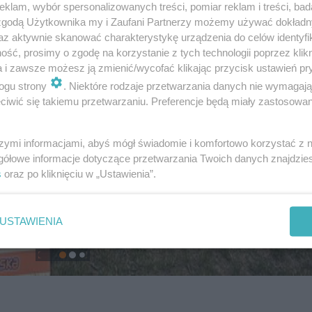
klam, wybór spersonalizowanych treści, pomiar reklam i treści, bad
 zgodą Użytkownika my i Zaufani Partnerzy możemy używać dokład
az aktywnie skanować charakterystykę urządzenia do celów identyfi
ść, prosimy o zgodę na korzystanie z tych technologii poprzez klikn
a i zawsze możesz ją zmienić/wycofać klikając przycisk ustawień pr
ogu strony
. Niektóre rodzaje przetwarzania danych nie wymagaj
iwić się takiemu przetwarzaniu. Preferencje będą miały zastosowanie
szymi informacjami, abyś mógł świadomie i komfortowo korzystać z
gółowe informacje dotyczące przetwarzania Twoich danych znajdzi
s
oraz po kliknięciu w „Ustawienia”.
USTAWIENIA