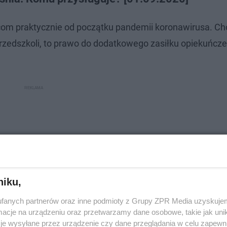
com praktycznie od początku pandemii koronawirusa. Ch
przedszkoli, to prawo do dodatkowego zasiłku opiekuńcz
niku,
fanych partnerów oraz inne podmioty z Grupy ZPR Media uzyskujem
cje na urządzeniu oraz przetwarzamy dane osobowe, takie jak unika
je wysyłane przez urządzenie czy dane przeglądania w celu zapewn