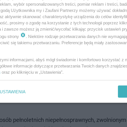
klam, wybór spersonalizowanych treści, pomiar reklam i treści, bad
 zgodą Użytkownika my i Zaufani Partnerzy możemy używać dokład
przysługuje? Kto z niego skorzysta? [ZASADY]
az aktywnie skanować charakterystykę urządzenia do celów identyfi
ść, prosimy o zgodę na korzystanie z tych technologii poprzez klikn
y w przypadku zamknięcia lub ograniczonego funkcjonowa
a i zawsze możesz ją zmienić/wycofać klikając przycisk ustawień pr
ogu strony
. Niektóre rodzaje przetwarzania danych nie wymagaj
iwić się takiemu przetwarzaniu. Preferencje będą miały zastosowanie
szymi informacjami, abyś mógł świadomie i komfortowo korzystać z
gółowe informacje dotyczące przetwarzania Twoich danych znajdzi
s
oraz po kliknięciu w „Ustawienia”.
epełnosprawności,
nacznym lub umiarkowanym stopniu niepełnosprawn
USTAWIENIA
rzebie kształcenia specjalnego.
sób pełnoletnich niepełnosprawnych, zwolnionym