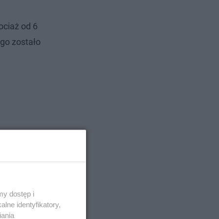
ociaż od 6
ego zostało
y dostęp i
lne identyfikatory,
iania