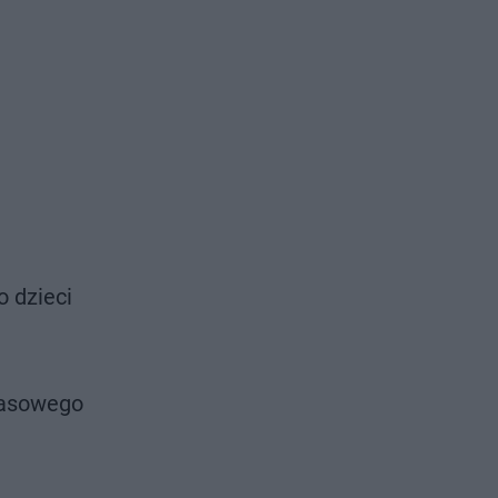
o dzieci
zasowego