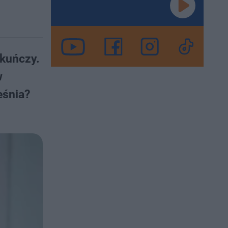
ekuńczy.
w
eśnia?