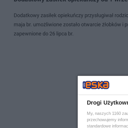
Dodatkowy zasiłek opiekuńczy przysługiwał rodzi
maja br. umożliwione zostało otwarcie żłobków i 
zapewnione do 26 lipca br.
Drogi Użytkow
My, naszych 1160 zau
przechowujemy informa
standardowe informac