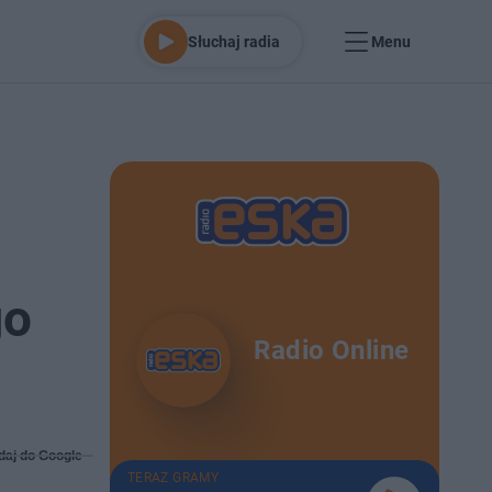
Słuchaj radia
Menu
go
Radio Online
daj do Google
TERAZ GRAMY