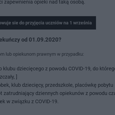
 zapewnienia opieki nad taką osobą.
uje sie do przyjęcia uczniów na 1 września
iekuńczy od 01.09.2020?
com lub opiekunom prawnym w przypadku:
ub klubu dziecięcego z powodu COVID-19, do któreg
czały, ]
bek, klub dziecięcy, przedszkole, placówkę pobytu
ot zatrudniający dziennych opiekunów z powodu c
wek w związku z COVID-19.