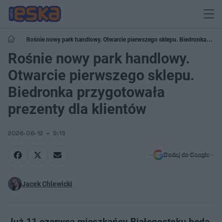
Rośnie nowy park handlowy. Otwarcie pierwszego sklepu. Biedronka
przygotowała prezenty dla klientów
Rośnie nowy park handlowy.
Otwarcie pierwszego sklepu.
Biedronka przygotowała
prezenty dla klientów
2026-06-12
5:15
Dodaj do Google
Jacek Chlewicki
Już 11 czerwca mieszkańcy Białegostoku będą