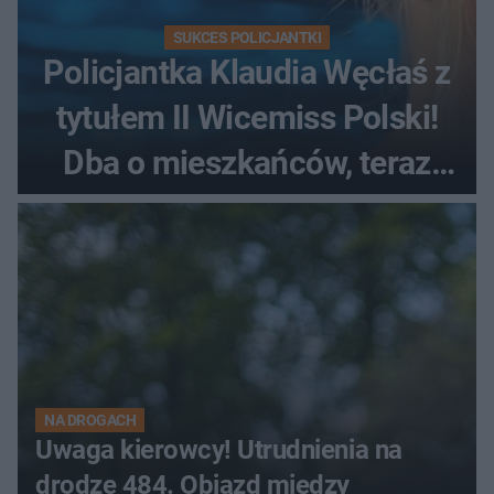
SUKCES POLICJANTKI
Policjantka Klaudia Węcłaś z
tytułem II Wicemiss Polski!
Dba o mieszkańców, teraz
podbiła konkurs piękności
NA DROGACH
Uwaga kierowcy! Utrudnienia na
drodze 484. Objazd między