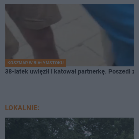
KOSZMAR W BIAŁYMSTOKU
38-latek uwięził i katował partnerkę. Poszedł za
LOKALNIE: