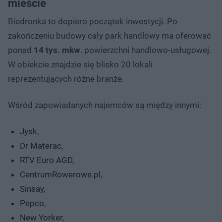
mieście
Biedronka to dopiero początek inwestycji. Po
zakończeniu budowy cały park handlowy ma oferować
ponad
14 tys. mkw
. powierzchni handlowo-usługowej.
W obiekcie znajdzie się blisko 20 lokali
reprezentujących różne branże.
Wśród zapowiadanych najemców są między innymi:
Jysk,
Dr Materac,
RTV Euro AGD,
CentrumRowerowe.pl,
Sinsay,
Pepco,
New Yorker,