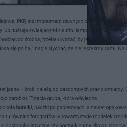
kolejowej PKP, stoi monument dawnych czasów. W środku h
y lub huśtają zwisającymi z sufitu lampami. Gdy któraś
s
hodząc do środka, trzeba uważać, by jedna z tych lamp l
osą się po hali, nagle słychać, że nie jesteśmy sami. Na 
jest jasna – kroki należą do bezdomnych oraz złomiarzy. C
ródło zarobku. Trzecia grupa, która odwiedza
 dokoła
butelki
, paczki po papierosach, a nawet opakowa
a tu również fotografów w towarzystwie modelek i mode
je postapokaliptyczny czy postnuklearny klimat, stanow