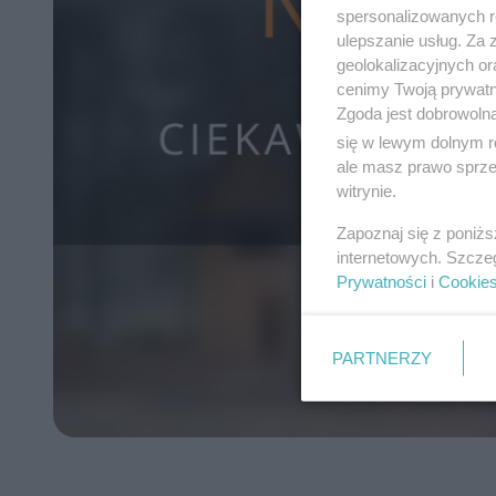
spersonalizowanych re
ulepszanie usług. Za
geolokalizacyjnych or
cenimy Twoją prywatno
Zgoda jest dobrowoln
się w lewym dolnym r
ale masz prawo sprzec
witrynie.
Zapoznaj się z poniż
internetowych. Szcze
Prywatności
i
Cookie
PARTNERZY