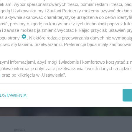
klam, wybór spersonalizowanych treści, pomiar reklam i treści, bad
 zgodą Użytkownika my i Zaufani Partnerzy możemy używać dokład
az aktywnie skanować charakterystykę urządzenia do celów identyfi
ść, prosimy o zgodę na korzystanie z tych technologii poprzez klikn
a i zawsze możesz ją zmienić/wycofać klikając przycisk ustawień pr
ogu strony
. Niektóre rodzaje przetwarzania danych nie wymagaj
iwić się takiemu przetwarzaniu. Preferencje będą miały zastosowanie
szymi informacjami, abyś mógł świadomie i komfortowo korzystać z
gółowe informacje dotyczące przetwarzania Twoich danych znajdzi
s
oraz po kliknięciu w „Ustawienia”.
USTAWIENIA