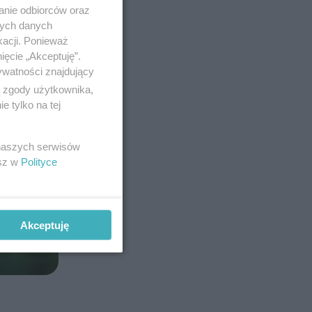
anie odbiorców oraz
nych danych
kacji. Ponieważ
ięcie „Akceptuję”.
ywatności znajdujący
ą zgody użytkownika,
 tylko na tej
 naszych serwisów
esz w
Polityce
Akceptuję