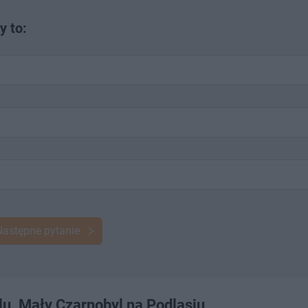
y to:
Następne pytanie
lu. Mały Czarnobyl na Podlasiu