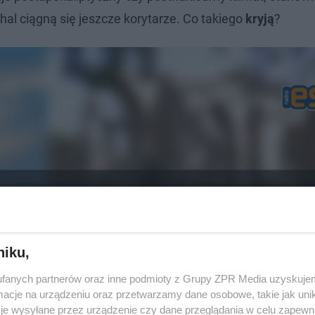
hal ciągną się jeszcze korytarze. Co takiego
kryją
?
niku,
fanych partnerów oraz inne podmioty z Grupy ZPR Media uzyskujem
cje na urządzeniu oraz przetwarzamy dane osobowe, takie jak unika
je wysyłane przez urządzenie czy dane przeglądania w celu zapewn