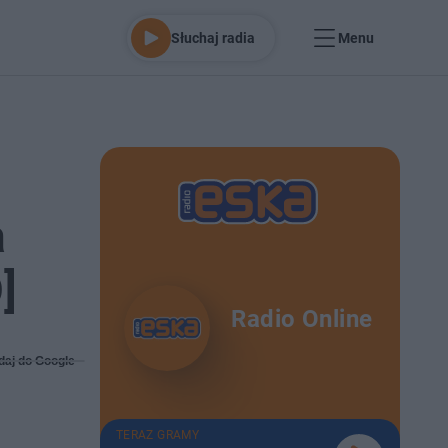
Słuchaj radia
Menu
a
]
Radio Online
daj do Google
TERAZ GRAMY