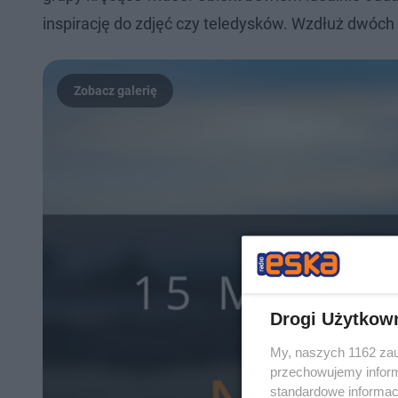
inspirację do zdjęć czy teledysków. Wzdłuż dwóch 
Drogi Użytkow
My, naszych 1162 zau
przechowujemy informa
standardowe informac