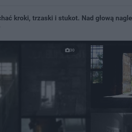
ać kroki, trzaski i stukot. Nad głową nagl
?
30