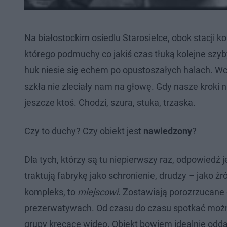
Na białostockim osiedlu Starosielce, obok stacji 
którego podmuchy co jakiś czas tłuką kolejne szyb
huk niesie się echem po opustoszałych halach. Wc
szkła nie zleciały nam na głowę. Gdy nasze kroki ni
jeszcze ktoś. Chodzi, szura, stuka, trzaska.
Czy to duchy? Czy obiekt jest
nawiedzony
?
Dla tych, którzy są tu niepierwszy raz, odpowiedź 
traktują fabrykę jako schronienie, drudzy – jako ź
kompleks, to
miejscowi
. Zostawiają porozrzucane
prezerwatywach. Od czasu do czasu spotkać możn
grupy kręcące wideo. Obiekt bowiem idealnie odda