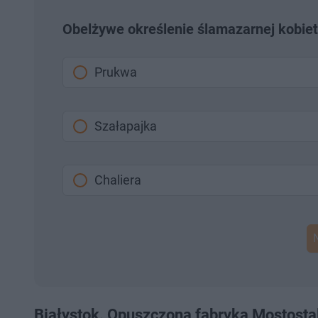
Obelżywe określenie ślamazarnej kobiet
Prukwa
Szałapajka
Chaliera
Białystok. Opuszczona fabryka Mostosta