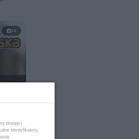
16
y dostęp i
lne identyfikatory,
iania