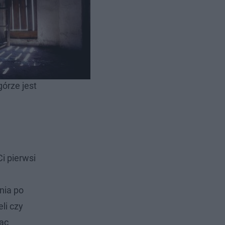
ula wiatr,
padnie
,
ub kawałki
górze jest
i pierwsi
nia po
li czy
iąc