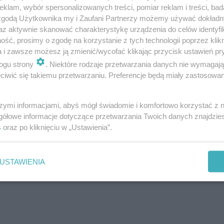
klam, wybór spersonalizowanych treści, pomiar reklam i treści, bad
 zgodą Użytkownika my i Zaufani Partnerzy możemy używać dokład
az aktywnie skanować charakterystykę urządzenia do celów identyfi
ść, prosimy o zgodę na korzystanie z tych technologii poprzez klikn
a i zawsze możesz ją zmienić/wycofać klikając przycisk ustawień pr
ogu strony
. Niektóre rodzaje przetwarzania danych nie wymagaj
iwić się takiemu przetwarzaniu. Preferencje będą miały zastosowanie
szymi informacjami, abyś mógł świadomie i komfortowo korzystać z
gółowe informacje dotyczące przetwarzania Twoich danych znajdzi
s
oraz po kliknięciu w „Ustawienia”.
USTAWIENIA