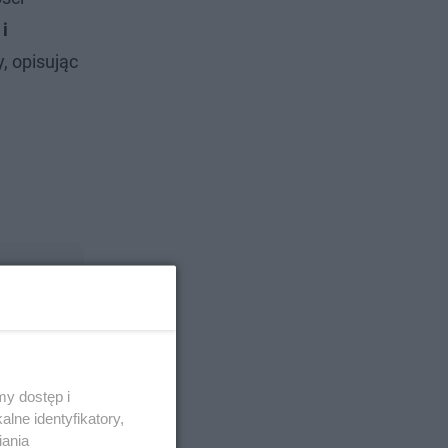
i
y, opisując
y dostęp i
lne identyfikatory,
iania