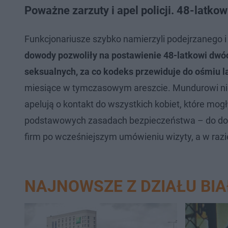
Poważne zarzuty i apel policji. 48-latko
Funkcjonariusze szybko namierzyli podejrzanego 
dowody pozwoliły na postawienie 48-latkowi dwó
seksualnych, za co kodeks przewiduje do ośmiu la
miesiące w tymczasowym areszcie. Mundurowi nie 
apelują o kontakt do wszystkich kobiet, które mog
podstawowych zasadach bezpieczeństwa – do dom
firm po wcześniejszym umówieniu wizyty, a w razi
NAJNOWSZE Z DZIAŁU BI