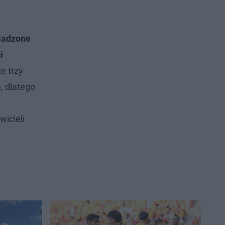
adzone
i
e trzy
, dlatego
icieli