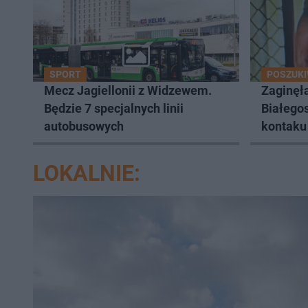
SPORT
POSZUKI
Mecz Jagiellonii z Widzewem.
Zaginęła
Będzie 7 specjalnych linii
Białegos
autobusowych
kontaku 
LOKALNIE: