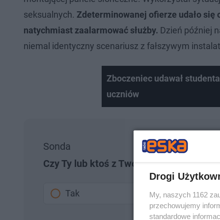
seksualnych.
Zdeterminowanej ofierze udało się o
natychmiast zaalarmować służby.
Dzień później na
niemal identyczny scenariusz z fałszywym instalat
Zboczeniec udawał studenta
uczniów
Sonda
Czy Ty lub ktoś z Twojej rodziny padł ki
Drogi Użytkow
Tak
My, naszych 1162 zau
przechowujemy informa
standardowe informac