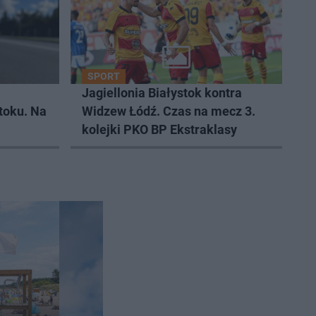
SPORT
Jagiellonia Białystok kontra
toku. Na
Widzew Łódź. Czas na mecz 3.
kolejki PKO BP Ekstraklasy