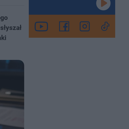
ego
usłyszał
ki