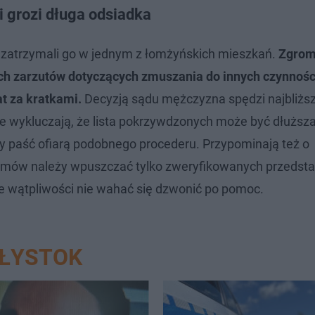
wi grozi długa odsiadka
i zatrzymali go w jednym z łomżyńskich mieszkań.
Zgrom
ch zarzutów dotyczących zmuszania do innych czynnośc
t za kratkami.
Decyzją sądu mężczyzna spędzi najbliższ
wykluczają, że lista pokrzywdzonych może być dłuższa
ły paść ofiarą podobnego procederu. Przypominają też o
ów należy wpuszczać tylko zweryfikowanych przedstaw
e wątpliwości nie wahać się dzwonić po pomoc.
AŁYSTOK