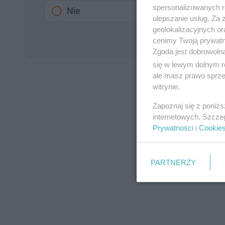
spersonalizowanych re
Nie
ulepszanie usług. Za
geolokalizacyjnych or
cenimy Twoją prywatno
Zgoda jest dobrowoln
się w lewym dolnym r
ale masz prawo sprzec
witrynie.
Zapoznaj się z poniż
internetowych. Szcze
Prywatności
i
Cookie
PARTNERZY