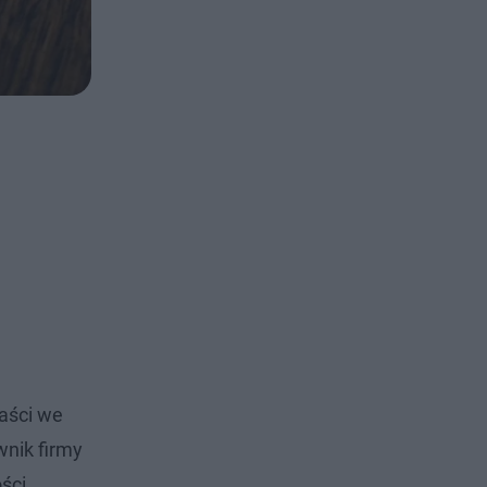
paści we
wnik firmy
ści