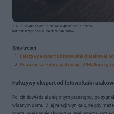
Autor: Wygenerowane przez AI/ Wygenerowane przez AI
Kajdanki leżące na pliku polskich banknotów
Spis treści
Fałszywy ekspert od fotowoltaiki atakował po
Poważne zarzuty i apel policji. 48-latkowi gr
Fałszywy ekspert od fotowoltaiki atakow
Policja dowiedziała się o tym przestępcy po sygna
własnym domu. Z jej relacji wynikało, że gdy męż
montującej panele słoneczne. Wykorzystał sytuację