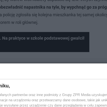
bezwładnić napastnika na tyle, by wypchnąć go za próg 
 policję zgłosiła się kolejna mieszkanka tej samej okolic
orem w roli głównej.
. Na praktyce w szkole podstawowej gwałcił
edyś ofiarą oszustów?
niku,
fanych partnerów oraz inne podmioty z Grupy ZPR Media uzyskujem
cje na urządzeniu oraz przetwarzamy dane osobowe, takie jak unika
je wysyłane przez urządzenie czy dane przeglądania w celu zapewn