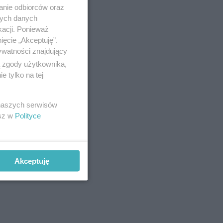
anie odbiorców oraz
nych danych
kacji. Ponieważ
ięcie „Akceptuję”.
ywatności znajdujący
ą zgody użytkownika,
 tylko na tej
 naszych serwisów
esz w
Polityce
Akceptuję