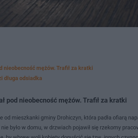
d nieobecność mężów. Trafił za kratki
ozi długa odsiadka
ał pod nieobecność mężów. Trafił za kratki
le od mieszkanki gminy Drohiczyn, która padła ofiarą na
a nie było w domu, w drzwiach pojawił się rzekomy praco
, by wbrew woli kobiety dopuścić się tzw. innych czynno