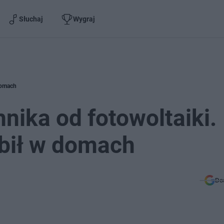
Słuchaj
Wygraj
 domach
nika od fotowoltaiki.
obił w domach
Do