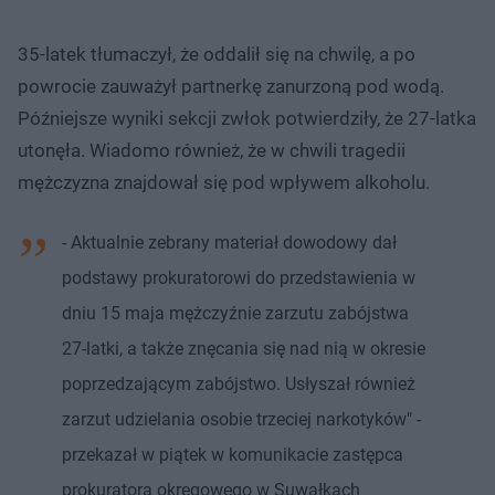
35-latek tłumaczył, że oddalił się na chwilę, a po
powrocie zauważył partnerkę zanurzoną pod wodą.
Późniejsze wyniki sekcji zwłok potwierdziły, że 27-latka
utonęła. Wiadomo również, że w chwili tragedii
mężczyzna znajdował się pod wpływem alkoholu.
- Aktualnie zebrany materiał dowodowy dał
podstawy prokuratorowi do przedstawienia w
dniu 15 maja mężczyźnie zarzutu zabójstwa
27-latki, a także znęcania się nad nią w okresie
poprzedzającym zabójstwo. Usłyszał również
zarzut udzielania osobie trzeciej narkotyków" -
przekazał w piątek w komunikacie zastępca
prokuratora okręgowego w Suwałkach