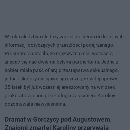
W toku śledztwa śledczy zaczęli docierać do kolejnych
informacji dotyczących przeszłości podejrzanego.
Prokuratura ustaliła, że mężczyzna miał wcześniej
znęcać się nad dwiema byłymi partnerkami. Jedna z
kobiet miała paść ofiarą przestępstwa seksualnego,
jednak śledczy nie ujawniają szczegółów tej sprawy.
35-latek był już wcześniej aresztowany na wniosek
prokuratora, choć przez długi czas śmierć Karoliny
pozostawała niewyjaśniona.
Dramat w Gorczycy pod Augustowem.
Znajomi zmarłej Karoliny przerywają