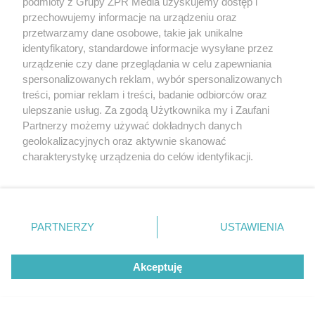
jak nigdy
podmioty z Grupy ZPR Media uzyskujemy dostęp i
przechowujemy informacje na urządzeniu oraz
przetwarzamy dane osobowe, takie jak unikalne
ZOBACZ WIĘCEJ
identyfikatory, standardowe informacje wysyłane przez
urządzenie czy dane przeglądania w celu zapewniania
spersonalizowanych reklam, wybór spersonalizowanych
treści, pomiar reklam i treści, badanie odbiorców oraz
ulepszanie usług. Za zgodą Użytkownika my i Zaufani
Partnerzy możemy używać dokładnych danych
geolokalizacyjnych oraz aktywnie skanować
charakterystykę urządzenia do celów identyfikacji.
Ponieważ cenimy Twoją prywatność, prosimy o zgodę na
korzystanie z tych technologii poprzez kliknięcie
„Akceptuję”. Zgoda jest dobrowolna i zawsze możesz ją
zmienić/wycofać klikając przycisk ustawień prywatności
PARTNERZY
USTAWIENIA
znajdujący się w lewym dolnym rogu strony
. Niektóre
rodzaje przetwarzania danych nie wymagają zgody
Akceptuję
użytkownika, ale masz prawo sprzeciwić się takiemu
przetwarzaniu. Preferencje będą miały zastosowanie tylko
na tej witrynie.