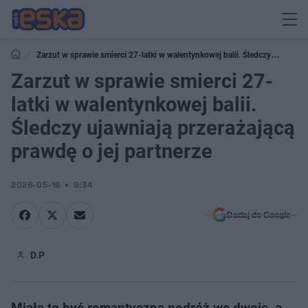
Zarzut w sprawie smierci 27-latki w walentynkowej balii. Śledczy
ujawniają przerażającą prawdę o jej partnerze
Zarzut w sprawie smierci 27-
latki w walentynkowej balii.
Śledczy ujawniają przerażającą
prawdę o jej partnerze
2026-05-16
9:34
Dodaj do Google
D.P
Miała to być romantyczna podróż we dwoje, a