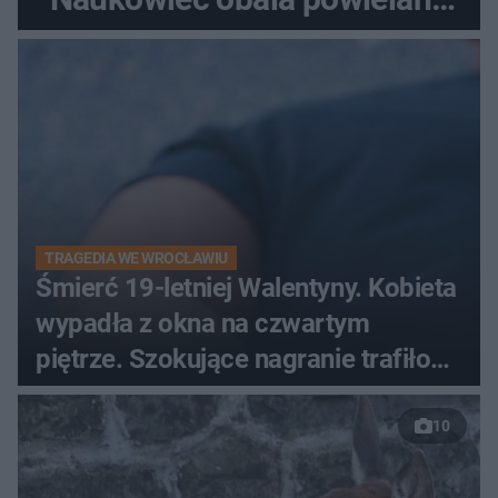
od lat mity na ich temat
TRAGEDIA WE WROCŁAWIU
Śmierć 19-letniej Walentyny. Kobieta
wypadła z okna na czwartym
piętrze. Szokujące nagranie trafiło
do sieci
10