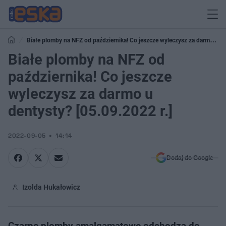
Białe plomby na NFZ od października! Co jeszcze wyleczysz za darmo u
dentysty? [05.09.2022 r.]
Białe plomby na NFZ od
października! Co jeszcze
wyleczysz za darmo u
dentysty? [05.09.2022 r.]
2022-09-05
14:14
Dodaj do Google
Izolda Hukałowicz
Czarne plomby amalgamatowe odchodzą do