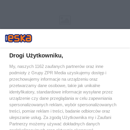
Drogi Użytkowniku,
My, naszych 1162 zaufanych partnerów oraz inne
Żaden utwór zamieszczony w serwisie nie może być powielany i
podmioty z Grupy ZPR Media uzyskujemy dostęp i
rozpowszechniany lub dalej rozpowszechniany w jakikolwiek sposób (w
tym także elektroniczny lub mechaniczny) na jakimkolwiek polu
przechowujemy informacje na urządzeniu oraz
eksploatacji w jakiejkolwiek formie, włącznie z umieszczaniem w
przetwarzamy dane osobowe, takie jak unikalne
Internecie bez pisemnej zgody właściciela praw. Jakiekolwiek użycie lub
identyfikatory, standardowe informacje wysyłane przez
wykorzystanie utworów w całości lub w części z naruszeniem prawa,
tzn. bez właściwej zgody, jest zabronione pod groźbą kary i może być
urządzenie czy dane przeglądania w celu zapewniania
ścigane prawnie.
spersonalizowanych reklam, wybór spersonalizowanych
treści, pomiar reklam i treści, badanie odbiorców oraz
ulepszanie usług. Za zgodą Użytkownika my i Zaufani
Partnerzy możemy używać dokładnych danych