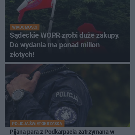
WIADOMOŚCI
Sądeckie WOPR zrobi duże zakupy.
Do wydania ma ponad milion
złotych!
POLICJA ŚWIĘTOKRZYSKA
Pijana para z Podkarpacia zatrzymana w