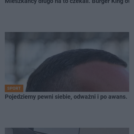
Mieszkańcy długo na to czekali. Burger King ot
SPORT
Pojedziemy pewni siebie, odważni i po awans. S