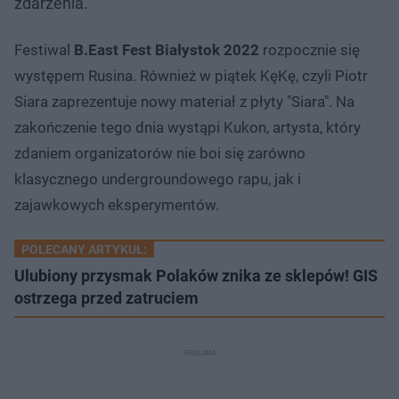
zdarzenia.
Festiwal
B.East Fest Białystok 2022
rozpocznie się
występem Rusina. Również w piątek KęKę, czyli Piotr
Siara zaprezentuje nowy materiał z płyty "Siara". Na
zakończenie tego dnia wystąpi Kukon, artysta, który
zdaniem organizatorów nie boi się zarówno
klasycznego undergroundowego rapu, jak i
zajawkowych eksperymentów.
POLECANY ARTYKUŁ:
Ulubiony przysmak Polaków znika ze sklepów! GIS
ostrzega przed zatruciem