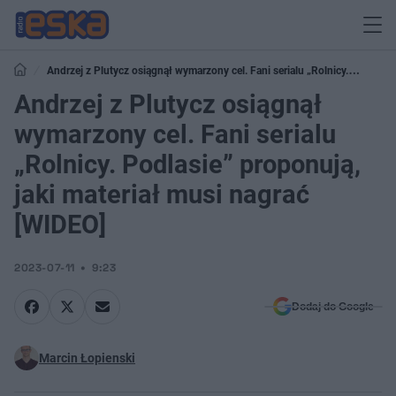
Andrzej z Plutycz osiągnął wymarzony cel. Fani serialu „Rolnicy.
Podlasie” proponują, jaki materiał musi nagrać [WIDEO]
Andrzej z Plutycz osiągnął
wymarzony cel. Fani serialu
„Rolnicy. Podlasie” proponują,
jaki materiał musi nagrać
[WIDEO]
2023-07-11
9:23
Dodaj do Google
Marcin Łopienski