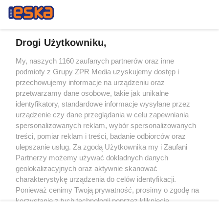
Drogi Użytkowniku,
My, naszych 1160 zaufanych partnerów oraz inne
Żaden utwór zamieszczony w serwisie nie może być powielany i
podmioty z Grupy ZPR Media uzyskujemy dostęp i
rozpowszechniany lub dalej rozpowszechniany w jakikolwiek sposób (w
tym także elektroniczny lub mechaniczny) na jakimkolwiek polu
przechowujemy informacje na urządzeniu oraz
eksploatacji w jakiejkolwiek formie, włącznie z umieszczaniem w Internecie
przetwarzamy dane osobowe, takie jak unikalne
bez pisemnej zgody właściciela praw. Jakiekolwiek użycie lub
identyfikatory, standardowe informacje wysyłane przez
wykorzystanie utworów w całości lub w części z naruszeniem prawa, tzn.
bez właściwej zgody, jest zabronione pod groźbą kary i może być ścigane
urządzenie czy dane przeglądania w celu zapewniania
prawnie.
spersonalizowanych reklam, wybór spersonalizowanych
treści, pomiar reklam i treści, badanie odbiorców oraz
ulepszanie usług. Za zgodą Użytkownika my i Zaufani
Partnerzy możemy używać dokładnych danych
geolokalizacyjnych oraz aktywnie skanować
charakterystykę urządzenia do celów identyfikacji.
Ponieważ cenimy Twoją prywatność, prosimy o zgodę na
O nas
korzystanie z tych technologii poprzez kliknięcie
Informacje prawne
„Akceptuję”. Zgoda jest dobrowolna i zawsze możesz ją