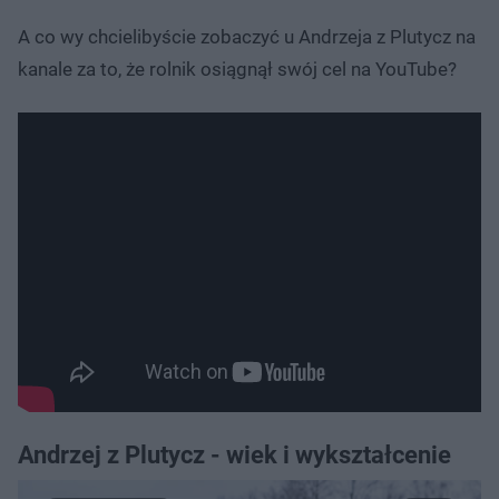
A co wy chcielibyście zobaczyć u Andrzeja z Plutycz na
kanale za to, że rolnik osiągnął swój cel na YouTube?
Andrzej z Plutycz - wiek i wykształcenie