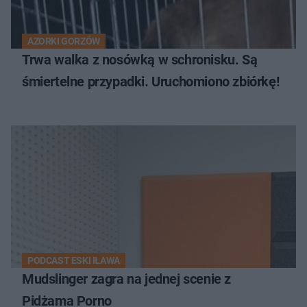
AZORKI GORZÓW
Trwa walka z nosówką w schronisku. Są
śmiertelne przypadki. Uruchomiono zbiórkę!
PODCAST ESKI IŁAWA
Mudslinger zagra na jednej scenie z
Pidżama Porno