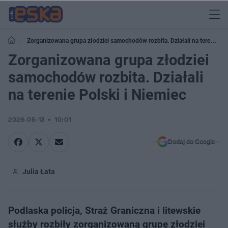
Zorganizowana grupa złodziei samochodów rozbita. Działali na terenie
Polski i Niemiec
Zorganizowana grupa złodziei
samochodów rozbita. Działali
na terenie Polski i Niemiec
2026-05-13
10:01
Dodaj do Google
Julia Łata
Podlaska policja, Straż Graniczna i litewskie
służby rozbiły zorganizowaną grupę złodziei