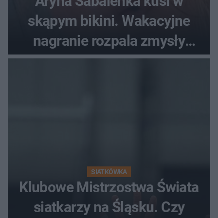
Aryna Sabalenka kusi w
skąpym bikini. Wakacyjne
nagranie rozpala zmysły
fanów
SIATKÓWKA
Klubowe Mistrzostwa Świata
siatkarzy na Śląsku. Czy