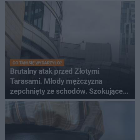
CO TAM SIĘ WYDARZYŁO?
Brutalny atak przed Złotymi
Tarasami. Młody mężczyzna
zepchnięty ze schodów. Szokujące
nagranie krąży po sieci