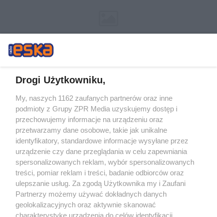
Drogi Użytkowniku,
My, naszych 1162 zaufanych partnerów oraz inne
Żaden utwór zamieszczony w serwisie nie może być powielany i
podmioty z Grupy ZPR Media uzyskujemy dostęp i
rozpowszechniany lub dalej rozpowszechniany w jakikolwiek sposób (w
tym także elektroniczny lub mechaniczny) na jakimkolwiek polu
przechowujemy informacje na urządzeniu oraz
eksploatacji w jakiejkolwiek formie, włącznie z umieszczaniem w Internecie
przetwarzamy dane osobowe, takie jak unikalne
bez pisemnej zgody właściciela praw. Jakiekolwiek użycie lub
wykorzystanie utworów w całości lub w części z naruszeniem prawa, tzn.
identyfikatory, standardowe informacje wysyłane przez
bez właściwej zgody, jest zabronione pod groźbą kary i może być ścigane
urządzenie czy dane przeglądania w celu zapewniania
prawnie.
spersonalizowanych reklam, wybór spersonalizowanych
treści, pomiar reklam i treści, badanie odbiorców oraz
ulepszanie usług. Za zgodą Użytkownika my i Zaufani
Partnerzy możemy używać dokładnych danych
geolokalizacyjnych oraz aktywnie skanować
charakterystykę urządzenia do celów identyfikacji.