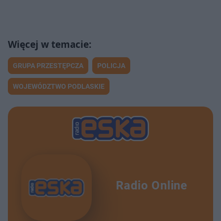
GRUPA PRZESTĘPCZA
POLICJA
WOJEWÓDZTWO PODLASKIE
Radio Online