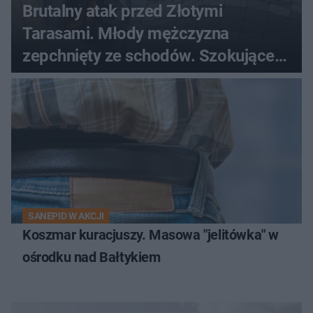
Brutalny atak przed Złotymi
Tarasami. Młody mężczyzna
zepchnięty ze schodów. Szokujące
nagranie krąży po sieci
SANEPID W AKCJI
Koszmar kuracjuszy. Masowa "jelitówka" w
ośrodku nad Bałtykiem