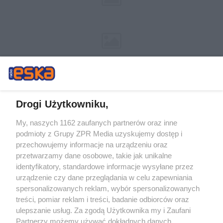
Drogi Użytkowniku,
My, naszych 1162 zaufanych partnerów oraz inne
Żaden utwór zamieszczony w serwisie nie może być powielany i
podmioty z Grupy ZPR Media uzyskujemy dostęp i
rozpowszechniany lub dalej rozpowszechniany w jakikolwiek sposób (w
tym także elektroniczny lub mechaniczny) na jakimkolwiek polu
przechowujemy informacje na urządzeniu oraz
eksploatacji w jakiejkolwiek formie, włącznie z umieszczaniem w Internecie
przetwarzamy dane osobowe, takie jak unikalne
bez pisemnej zgody właściciela praw. Jakiekolwiek użycie lub
wykorzystanie utworów w całości lub w części z naruszeniem prawa, tzn.
identyfikatory, standardowe informacje wysyłane przez
bez właściwej zgody, jest zabronione pod groźbą kary i może być ścigane
urządzenie czy dane przeglądania w celu zapewniania
prawnie.
spersonalizowanych reklam, wybór spersonalizowanych
treści, pomiar reklam i treści, badanie odbiorców oraz
ulepszanie usług. Za zgodą Użytkownika my i Zaufani
Partnerzy możemy używać dokładnych danych