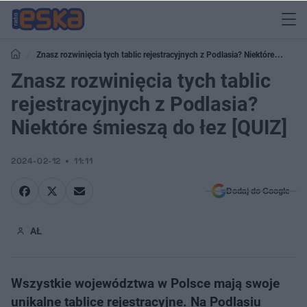
Znasz rozwinięcia tych tablic rejestracyjnych z Podlasia? Niektóre
śmieszą do łez [QUIZ]
Znasz rozwinięcia tych tablic
rejestracyjnych z Podlasia?
Niektóre śmieszą do łez [QUIZ]
2024-02-12
11:11
Dodaj do Google
AŁ
Wszystkie województwa w Polsce mają swoje
unikalne tablice rejestracyjne. Na Podlasiu