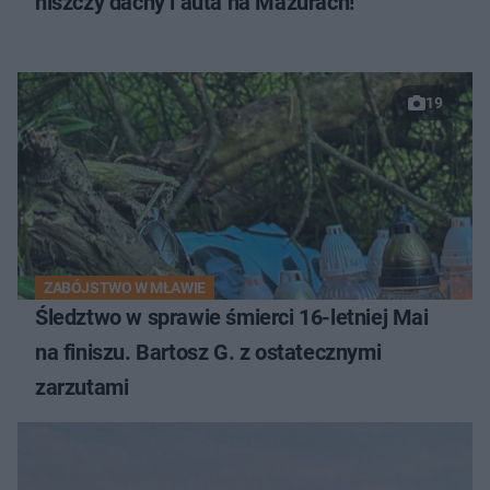
niszczy dachy i auta na Mazurach!
19
ZABÓJSTWO W MŁAWIE
Śledztwo w sprawie śmierci 16-letniej Mai
na finiszu. Bartosz G. z ostatecznymi
zarzutami