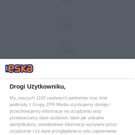
Drogi Użytkowniku,
My, naszych 1162 zaufanych partnerów oraz inne
Żaden utwór zamieszczony w serwisie nie może być powielany i
podmioty z Grupy ZPR Media uzyskujemy dostęp i
rozpowszechniany lub dalej rozpowszechniany w jakikolwiek sposób (w
przechowujemy informacje na urządzeniu oraz
tym także elektroniczny lub mechaniczny) na jakimkolwiek polu
eksploatacji w jakiejkolwiek formie, włącznie z umieszczaniem w
przetwarzamy dane osobowe, takie jak unikalne
Internecie bez pisemnej zgody właściciela praw. Jakiekolwiek użycie lub
identyfikatory, standardowe informacje wysyłane przez
wykorzystanie utworów w całości lub w części z naruszeniem prawa,
tzn. bez właściwej zgody, jest zabronione pod groźbą kary i może być
urządzenie czy dane przeglądania w celu zapewniania
ścigane prawnie.