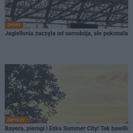
SPORT
Jagiellonia zaczęła od samobója, ale pokonała 
IMPREZY
Bayera, pierogi i Eska Summer City! Tak bawiliś