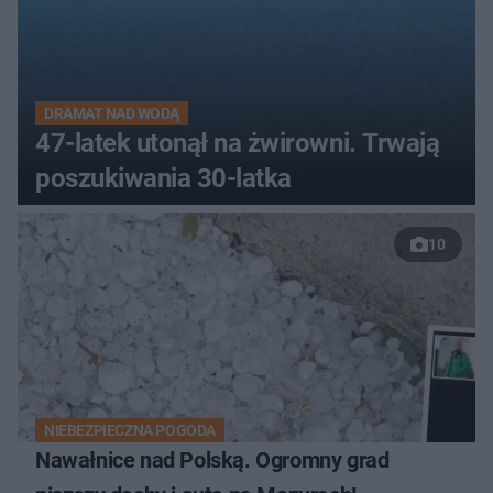
DRAMAT NAD WODĄ
47-latek utonął na żwirowni. Trwają
poszukiwania 30-latka
10
NIEBEZPIECZNA POGODA
Nawałnice nad Polską. Ogromny grad