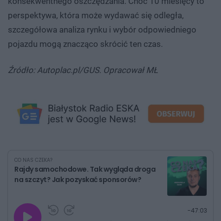
konsekwentnego oszczędzania. Choć 10 miesięcy to
perspektywa, która może wydawać się odległa,
szczegółowa analiza rynku i wybór odpowiedniego
pojazdu mogą znacząco skrócić ten czas.
Źródło: Autoplac.pl/GUS. Opracował MŁ
CO NAS CZEKA?
Rajdy samochodowe. Tak wygląda droga
na szczyt? Jak pozyskać sponsorów?
G
P
P
P
-
47:03
r
r
r
o
a