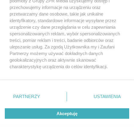
podmioty z Grupy ZPR Media uzyskujemy dostęp i
przechowujemy informacje na urządzeniu oraz
przetwarzamy dane osobowe, takie jak unikalne
identyfikatory, standardowe informacje wysyłane przez
urządzenie czy dane przeglądania w celu zapewniania
spersonalizowanych reklam, wybór spersonalizowanych
treści, pomiar reklam i treści, badanie odbiorców oraz
ulepszanie usług. Za zgodą Użytkownika my i Zaufani
Partnerzy możemy używać dokładnych danych
geolokalizacyjnych oraz aktywnie skanować
charakterystykę urządzenia do celów identyfikacji.
Żaden utwór zamieszczony w serwisie nie może być powielany i
Ponieważ cenimy Twoją prywatność, prosimy o zgodę na
rozpowszechniany lub dalej rozpowszechniany w jakikolwiek sposób (w
korzystanie z tych technologii poprzez kliknięcie
tym także elektroniczny lub mechaniczny) na jakimkolwiek polu
„Akceptuję”. Zgoda jest dobrowolna i zawsze możesz ją
eksploatacji w jakiejkolwiek formie, włącznie z umieszczaniem w
Internecie bez pisemnej zgody właściciela praw. Jakiekolwiek użycie lub
zmienić/wycofać klikając przycisk ustawień prywatności
wykorzystanie utworów w całości lub w części z naruszeniem prawa,
PARTNERZY
USTAWIENIA
znajdujący się w lewym dolnym rogu strony
. Niektóre
tzn. bez właściwej zgody, jest zabronione pod groźbą kary i może być
ścigane prawnie.
rodzaje przetwarzania danych nie wymagają zgody
Akceptuję
użytkownika, ale masz prawo sprzeciwić się takiemu
przetwarzaniu. Preferencje będą miały zastosowanie tylko
na tej witrynie.