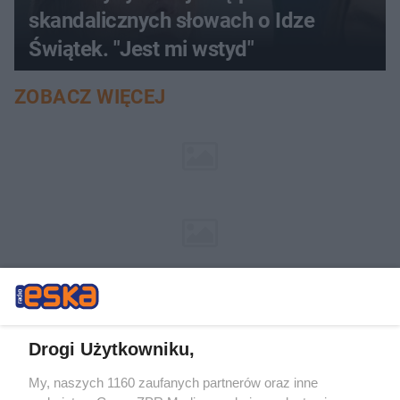
skandalicznych słowach o Idze
Świątek. "Jest mi wstyd"
ZOBACZ WIĘCEJ
Drogi Użytkowniku,
My, naszych 1160 zaufanych partnerów oraz inne