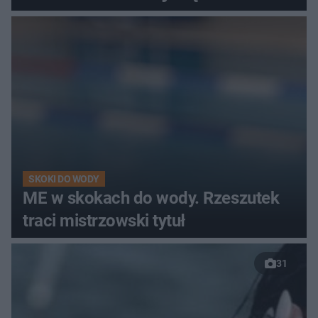
SKOKI DO WODY
ME w skokach do wody. Rzeszutek
traci mistrzowski tytuł
31