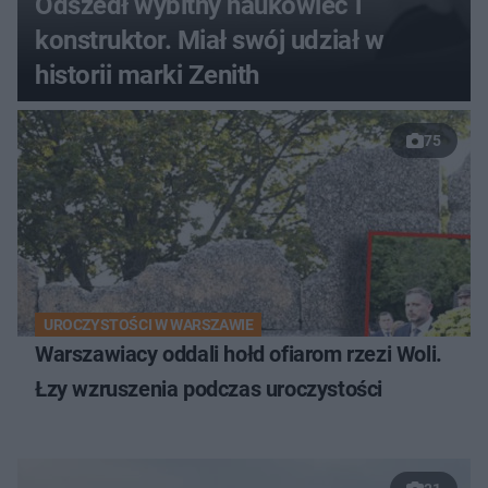
Odszedł wybitny naukowiec i
konstruktor. Miał swój udział w
historii marki Zenith
75
UROCZYSTOŚCI W WARSZAWIE
Warszawiacy oddali hołd ofiarom rzezi Woli.
Łzy wzruszenia podczas uroczystości