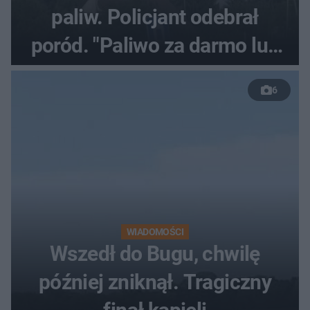
paliw. Policjant odebrał
poród. "Paliwo za darmo lub
50 %!"
6
WIADOMOŚCI
Wszedł do Bugu, chwilę
później zniknął. Tragiczny