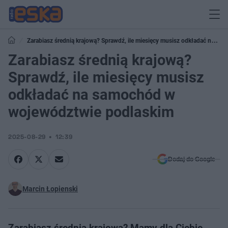
Zarabiasz średnią krajową? Sprawdź, ile miesięcy musisz odkładać na
samochód w województwie podlaskim
Zarabiasz średnią krajową?
Sprawdź, ile miesięcy musisz
odkładać na samochód w
województwie podlaskim
2025-08-29
12:39
Dodaj do Google
Marcin Łopienski
Zarabiasz średnią krajową? Mamy dla Ciebie