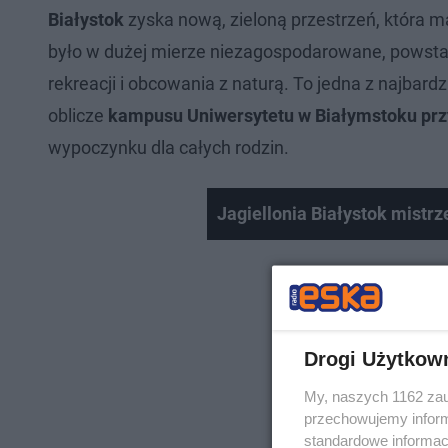
Białystok
zyska nową, zieloną przestrzeń, która ma
było w dużej mierze niezagospodarowane, powstan
rekreacji i obcowania z naturą. To jedna z najbard
oblicze
kampusu Uniwersytetu w Białymstoku przy
wypoczynku dla całych rodzin.
Jagiellonia Białystok mistr
Drogi Użytkow
My, naszych 1162 zau
przechowujemy informa
standardowe informac