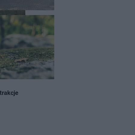
w
trakcje