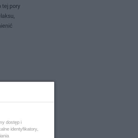
 tej pory
laksu,
mienić
y dostęp i
lne identyfikatory,
iania