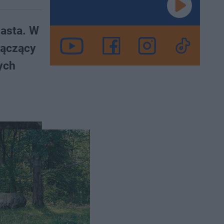
iasta. W
łączący
nych