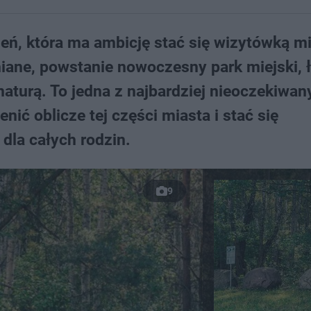
zeń, która ma ambicję stać się wizytówką m
niane, powstanie nowoczesny park miejski, 
 naturą. To jedna z najbardziej nieoczekiwa
enić oblicze tej części miasta i stać się
la całych rodzin.
9