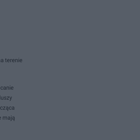
a terenie
acanie
duszy
ycząca
e mają