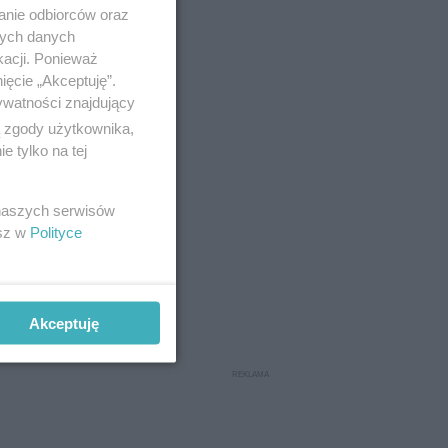
anie odbiorców oraz
nych danych
kacji. Ponieważ
ięcie „Akceptuję”.
ywatności znajdujący
ą zgody użytkownika,
 tylko na tej
 linijkę”.
 naszych serwisów
ych w
esz w
Polityce
ji, która
 możliwość
Akceptuję