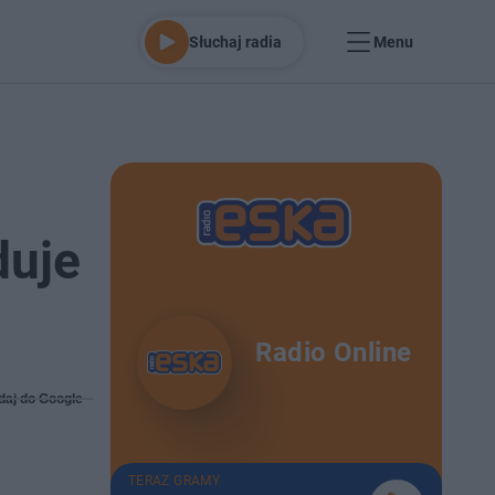
Słuchaj radia
Menu
duje
Radio Online
daj do Google
TERAZ GRAMY