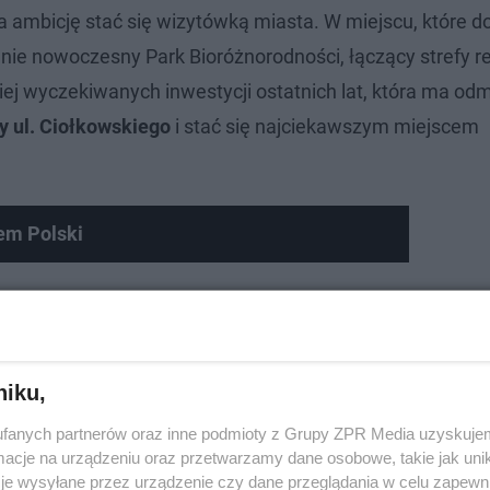
 ambicję stać się wizytówką miasta. W miejscu, które do
ie nowoczesny Park Bioróżnorodności, łączący strefy re
ziej wyczekiwanych inwestycji ostatnich lat, która ma od
 ul. Ciołkowskiego
i stać się najciekawszym miejscem
zem Polski
niku,
fanych partnerów oraz inne podmioty z Grupy ZPR Media uzyskujem
cje na urządzeniu oraz przetwarzamy dane osobowe, takie jak unika
je wysyłane przez urządzenie czy dane przeglądania w celu zapewn