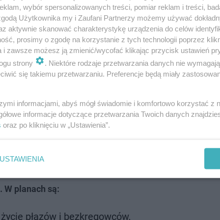
klam, wybór spersonalizowanych treści, pomiar reklam i treści, bad
 zgodą Użytkownika my i Zaufani Partnerzy możemy używać dokład
az aktywnie skanować charakterystykę urządzenia do celów identyfi
ść, prosimy o zgodę na korzystanie z tych technologii poprzez klikn
a i zawsze możesz ją zmienić/wycofać klikając przycisk ustawień pr
ogu strony
. Niektóre rodzaje przetwarzania danych nie wymagaj
Takie zapewni atrakcje
iwić się takiemu przetwarzaniu. Preferencje będą miały zastosowanie
owa oaza, która zrywa z ideą parków projektowanych „pod
szymi informacjami, abyś mógł świadomie i komfortowo korzystać z
strzeń wypełnią wyłącznie gatunki roślin dziko rosnąc
gółowe informacje dotyczące przetwarzania Twoich danych znajdzi
s
oraz po kliknięciu w „Ustawienia”.
f. UwB, projekt zakłada stworzenie holistycznej kompozyc
, sensorycznie, a nawet terapeutycznie, oferując m.in.
USTAWIENIA
. W planach są:
życie płazów i bezkręgowców,