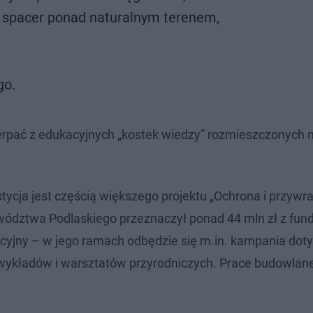
h spacer ponad naturalnym terenem,
go.
rpać z edukacyjnych „kostek wiedzy” rozmieszczonych n
tycja jest częścią większego projektu „Ochrona i przywr
ewództwa Podlaskiego przeznaczył ponad 44 mln zł z fun
acyjny – w jego ramach odbędzie się m.in. kampania dot
 wykładów i warsztatów przyrodniczych. Prace budowlan