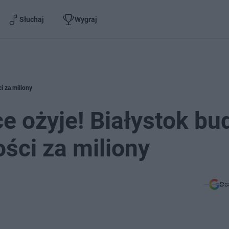
Słuchaj
Wygraj
i za miliony
 ożyje! Białystok bu
ści za miliony
Do