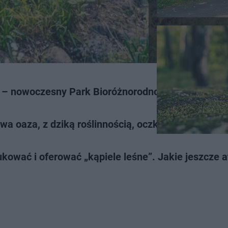
ę – nowoczesny Park Bioróżnorodności powstanie 
wa oaza, z dziką roślinnością, oczkami wodnymi i
kować i oferować „kąpiele leśne”. Jakie jeszcze a