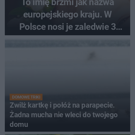
To imię brzmi jak nazwa
europejskiego kraju. W
Polsce nosi je zaledwie 3
kobiety
DOMOWE TRIKI
Zwilż kartkę i połóż na parapecie.
Żadna mucha nie wleci do twojego
domu