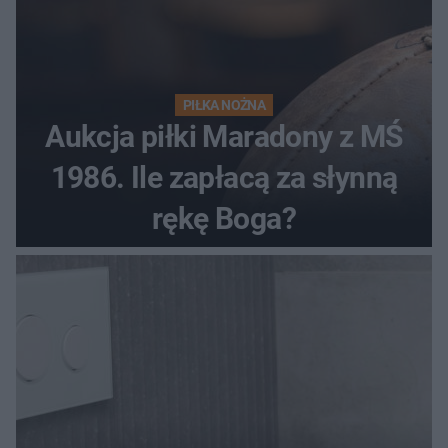
PIŁKA NOŻNA
Aukcja piłki Maradony z MŚ
1986. Ile zapłacą za słynną
rękę Boga?