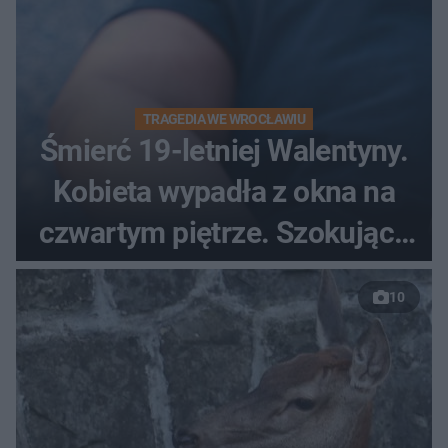
TRAGEDIA WE WROCŁAWIU
Śmierć 19-letniej Walentyny.
Kobieta wypadła z okna na
czwartym piętrze. Szokujące
nagranie trafiło do sieci
10