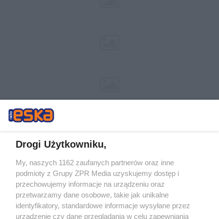
Drogi Użytkowniku,
My, naszych 1162 zaufanych partnerów oraz inne
Żaden utwór zamieszczony w serwisie nie może być powielany i
podmioty z Grupy ZPR Media uzyskujemy dostęp i
rozpowszechniany lub dalej rozpowszechniany w jakikolwiek sposób (w
tym także elektroniczny lub mechaniczny) na jakimkolwiek polu
przechowujemy informacje na urządzeniu oraz
eksploatacji w jakiejkolwiek formie, włącznie z umieszczaniem w
przetwarzamy dane osobowe, takie jak unikalne
Internecie bez pisemnej zgody właściciela praw. Jakiekolwiek użycie lub
identyfikatory, standardowe informacje wysyłane przez
wykorzystanie utworów w całości lub w części z naruszeniem prawa,
tzn. bez właściwej zgody, jest zabronione pod groźbą kary i może być
urządzenie czy dane przeglądania w celu zapewniania