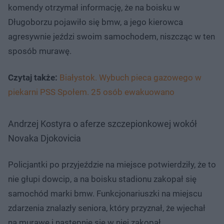
komendy otrzymał informację, że na boisku w
Długoborzu pojawiło się bmw, a jego kierowca
agresywnie jeździ swoim samochodem, niszcząc w ten
sposób murawę.
Czytaj także:
Białystok. Wybuch pieca gazowego w
piekarni PSS Społem. 25 osób ewakuowano
Andrzej Kostyra o aferze szczepionkowej wokół
Novaka Djokovicia
Policjantki po przyjeździe na miejsce potwierdziły, że to
nie głupi dowcip, a na boisku stadionu zakopał się
samochód marki bmw. Funkcjonariuszki na miejscu
zdarzenia znalazły seniora, który przyznał, że wjechał
na murawę i następnie się w niej zakopał.