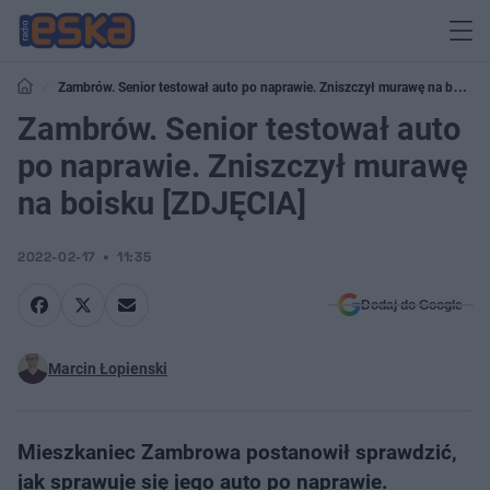
Zambrów. Senior testował auto po naprawie. Zniszczył murawę na boisku
[ZDJĘCIA]
Zambrów. Senior testował auto
po naprawie. Zniszczył murawę
na boisku [ZDJĘCIA]
2022-02-17
11:35
Dodaj do Google
Marcin Łopienski
Mieszkaniec Zambrowa postanowił sprawdzić,
jak sprawuje się jego auto po naprawie.