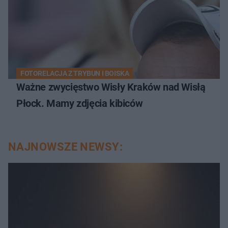
FOTORELACJA Z TRYBUN I BOISKA
Ważne zwycięstwo Wisły Kraków nad Wisłą
Płock. Mamy zdjęcia kibiców
NAJNOWSZE NEWSY: