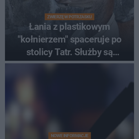
ZWIERZĘ W POTRZASKU
Łania z plastikowym
"kołnierzem" spaceruje po
stolicy Tatr. Służby są
bezradne
NOWE INFORMACJE