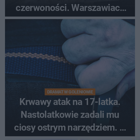
czerwoności. Warszawiacy
pytali, czy to Mad Max!
DRAMAT W GOLENIOWIE
Krwawy atak na 17-latka.
Nastolatkowie zadali mu
ciosy ostrym narzędziem. O