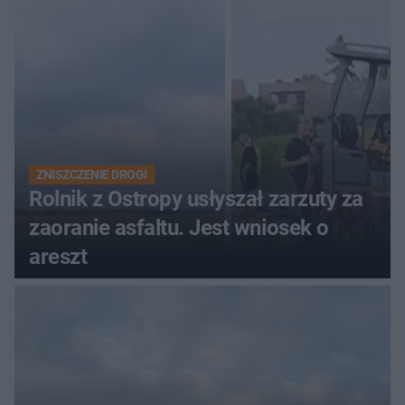
ich losach zdecyduje sąd
rodzinny
ZNISZCZENIE DROGI
Rolnik z Ostropy usłyszał zarzuty za
zaoranie asfaltu. Jest wniosek o
areszt