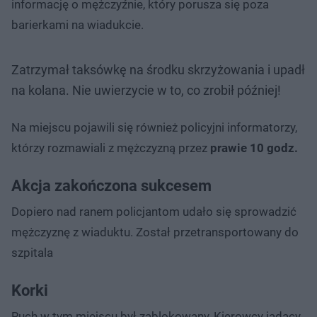
informację o mężczyźnie, który porusza się poza
barierkami na wiadukcie.
Zatrzymał taksówkę na środku skrzyżowania i upadł
na kolana. Nie uwierzycie w to, co zrobił później!
Na miejscu pojawili się również policyjni informatorzy,
którzy rozmawiali z mężczyzną przez
prawie 10 godz.
Akcja zakończona sukcesem
Dopiero nad ranem policjantom udało się sprowadzić
mężczyznę z wiaduktu. Został przetransportowany do
szpitala
Korki
Ruch w tym miejscu był zablokowany, Kierowcy jadący