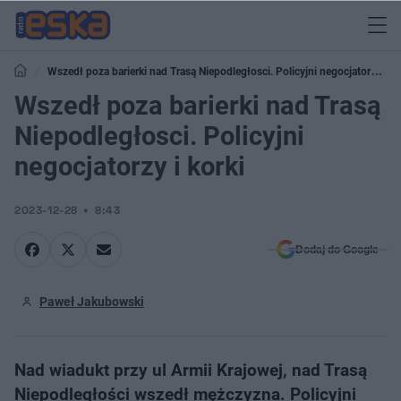
Wszedł poza barierki nad Trasą Niepodległosci. Policyjni negocjatorzy i
korki
Wszedł poza barierki nad Trasą
Niepodległosci. Policyjni
negocjatorzy i korki
2023-12-28
8:43
Dodaj do Google
Paweł Jakubowski
Nad wiadukt przy ul Armii Krajowej, nad Trasą
Niepodległości wszedł mężczyzna. Policyjni