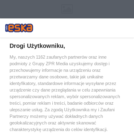
Drogi Użytkowniku,
My, naszych 1162 zaufanych partnerów oraz inne
Żaden utwór zamieszczony w serwisie nie może być powielany i
podmioty z Grupy ZPR Media uzyskujemy dostęp i
rozpowszechniany lub dalej rozpowszechniany w jakikolwiek sposób (w
tym także elektroniczny lub mechaniczny) na jakimkolwiek polu
przechowujemy informacje na urządzeniu oraz
eksploatacji w jakiejkolwiek formie, włącznie z umieszczaniem w
przetwarzamy dane osobowe, takie jak unikalne
Internecie bez pisemnej zgody właściciela praw. Jakiekolwiek użycie lub
identyfikatory, standardowe informacje wysyłane przez
wykorzystanie utworów w całości lub w części z naruszeniem prawa,
tzn. bez właściwej zgody, jest zabronione pod groźbą kary i może być
urządzenie czy dane przeglądania w celu zapewniania
ścigane prawnie.
spersonalizowanych reklam, wybór spersonalizowanych
treści, pomiar reklam i treści, badanie odbiorców oraz
ulepszanie usług. Za zgodą Użytkownika my i Zaufani
Partnerzy możemy używać dokładnych danych
geolokalizacyjnych oraz aktywnie skanować
charakterystykę urządzenia do celów identyfikacji.