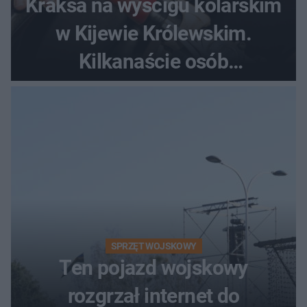
Kraksa na wyścigu kolarskim
w Kijewie Królewskim.
Kilkanaście osób
poszkodowanych, lądował
śmigłowiec LPR
SPRZĘT WOJSKOWY
Ten pojazd wojskowy
rozgrzał internet do