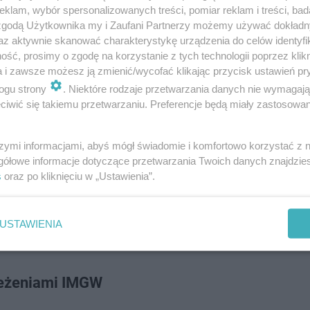
klam, wybór spersonalizowanych treści, pomiar reklam i treści, bad
 zgodą Użytkownika my i Zaufani Partnerzy możemy używać dokład
ROZWIŃ
az aktywnie skanować charakterystykę urządzenia do celów identyfi
ść, prosimy o zgodę na korzystanie z tych technologii poprzez klikn
a i zawsze możesz ją zmienić/wycofać klikając przycisk ustawień pr
ogu strony
. Niektóre rodzaje przetwarzania danych nie wymagaj
iwić się takiemu przetwarzaniu. Preferencje będą miały zastosowanie
szymi informacjami, abyś mógł świadomie i komfortowo korzystać z
gółowe informacje dotyczące przetwarzania Twoich danych znajdzi
s
oraz po kliknięciu w „Ustawienia”.
USTAWIENIA
rzeżeniami IMGW