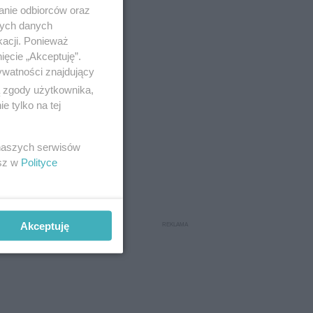
anie odbiorców oraz
nych danych
kacji. Ponieważ
ięcie „Akceptuję”.
ywatności znajdujący
ą zgody użytkownika,
 tylko na tej
 naszych serwisów
esz w
Polityce
Akceptuję