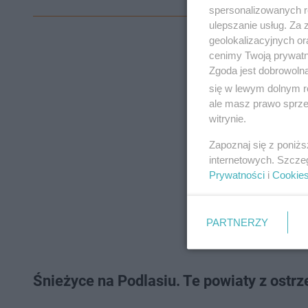
spersonalizowanych re
ulepszanie usług. Za
geolokalizacyjnych or
cenimy Twoją prywatno
Zgoda jest dobrowoln
się w lewym dolnym r
ale masz prawo sprzec
witrynie.
Zapoznaj się z poniż
internetowych. Szcze
Prywatności
i
Cookie
PARTNERZY
Śnieżyce na Podlasiu. Te powiaty z ost