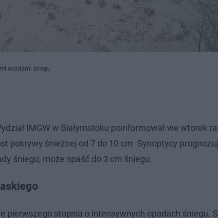
nymi opadami śniegu
ydział IMGW w Białymstoku poinformował we wtorek ra
ost pokrywy śnieżnej od 7 do 10 cm. Synoptycy prognozuj
dy śniegu; może spaść do 3 cm śniegu.
laskiego
e pierwszego stopnia o intensywnych opadach śniegu. 