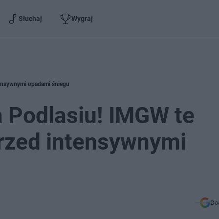
Słuchaj
Wygraj
ntensywnymi opadami śniegu
a Podlasiu! IMGW te
przed intensywnymi
Do