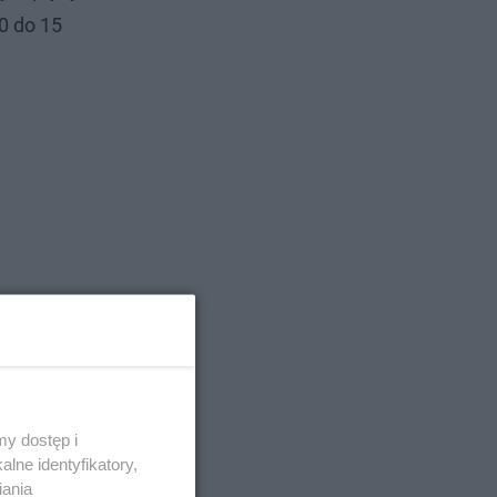
0 do 15
y dostęp i
lne identyfikatory,
iania