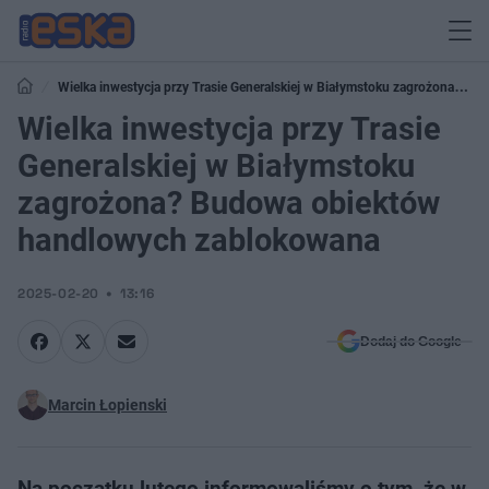
Wielka inwestycja przy Trasie Generalskiej w Białymstoku zagrożona?
Budowa obiektów handlowych zablokowana
Wielka inwestycja przy Trasie
Generalskiej w Białymstoku
zagrożona? Budowa obiektów
handlowych zablokowana
2025-02-20
13:16
Dodaj do Google
Marcin Łopienski
Na początku lutego informowaliśmy o tym, że w