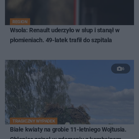
REGION
Wsola: Renault uderzyło w słup i stanął w
płomieniach. 49-latek trafił do szpitala
6
TRAGICZNY WYPADEK
Białe kwiaty na grobie 11-letniego Wojtusia.