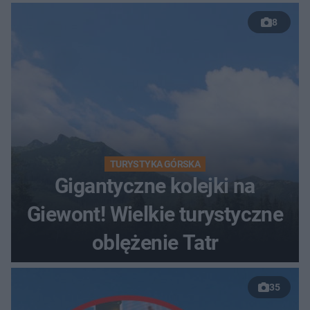
8
TURYSTYKA GÓRSKA
Gigantyczne kolejki na
Giewont! Wielkie turystyczne
oblężenie Tatr
35