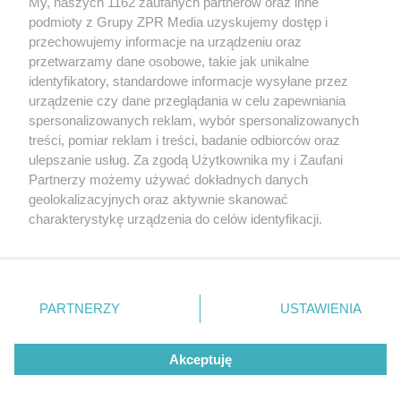
My, naszych 1162 zaufanych partnerów oraz inne
Żaden utwór zamieszczony w serwisie nie może być powielany i
podmioty z Grupy ZPR Media uzyskujemy dostęp i
rozpowszechniany lub dalej rozpowszechniany w jakikolwiek sposób (w
przechowujemy informacje na urządzeniu oraz
tym także elektroniczny lub mechaniczny) na jakimkolwiek polu
eksploatacji w jakiejkolwiek formie, włącznie z umieszczaniem w
przetwarzamy dane osobowe, takie jak unikalne
Internecie bez pisemnej zgody właściciela praw. Jakiekolwiek użycie lub
identyfikatory, standardowe informacje wysyłane przez
wykorzystanie utworów w całości lub w części z naruszeniem prawa,
tzn. bez właściwej zgody, jest zabronione pod groźbą kary i może być
urządzenie czy dane przeglądania w celu zapewniania
ścigane prawnie.
spersonalizowanych reklam, wybór spersonalizowanych
treści, pomiar reklam i treści, badanie odbiorców oraz
ulepszanie usług. Za zgodą Użytkownika my i Zaufani
Partnerzy możemy używać dokładnych danych
geolokalizacyjnych oraz aktywnie skanować
charakterystykę urządzenia do celów identyfikacji.
Ponieważ cenimy Twoją prywatność, prosimy o zgodę na
O nas
korzystanie z tych technologii poprzez kliknięcie
Informacje prawne
„Akceptuję”. Zgoda jest dobrowolna i zawsze możesz ją
zmienić/wycofać klikając przycisk ustawień prywatności
PARTNERZY
USTAWIENIA
Nasze serwisy
znajdujący się w lewym dolnym rogu strony
. Niektóre
rodzaje przetwarzania danych nie wymagają zgody
© 2026 Grupa ZPR Media
Akceptuję
użytkownika, ale masz prawo sprzeciwić się takiemu
przetwarzaniu. Preferencje będą miały zastosowanie tylko
na tej witrynie.