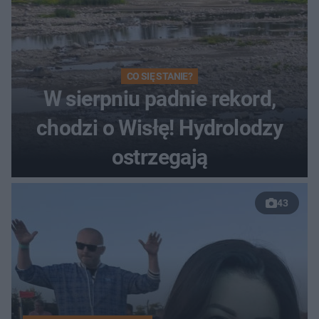
CO SIĘ STANIE?
W sierpniu padnie rekord,
chodzi o Wisłę! Hydrolodzy
ostrzegają
43