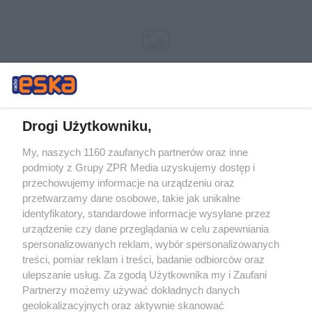
Drogi Użytkowniku,
My, naszych 1160 zaufanych partnerów oraz inne
Żaden utwór zamieszczony w serwisie nie może być powielany i
podmioty z Grupy ZPR Media uzyskujemy dostęp i
rozpowszechniany lub dalej rozpowszechniany w jakikolwiek sposób (w
przechowujemy informacje na urządzeniu oraz
tym także elektroniczny lub mechaniczny) na jakimkolwiek polu
eksploatacji w jakiejkolwiek formie, włącznie z umieszczaniem w
przetwarzamy dane osobowe, takie jak unikalne
Internecie bez pisemnej zgody właściciela praw. Jakiekolwiek użycie lub
identyfikatory, standardowe informacje wysyłane przez
wykorzystanie utworów w całości lub w części z naruszeniem prawa,
tzn. bez właściwej zgody, jest zabronione pod groźbą kary i może być
urządzenie czy dane przeglądania w celu zapewniania
ścigane prawnie.
spersonalizowanych reklam, wybór spersonalizowanych
treści, pomiar reklam i treści, badanie odbiorców oraz
ulepszanie usług. Za zgodą Użytkownika my i Zaufani
Partnerzy możemy używać dokładnych danych
geolokalizacyjnych oraz aktywnie skanować