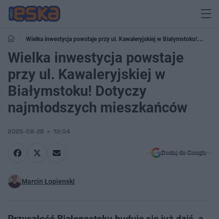
Wielka inwestycja powstaje przy ul. Kawaleryjskiej w Białymstoku!
Dotyczy najmłodszych mieszkańców
Wielka inwestycja powstaje
przy ul. Kawaleryjskiej w
Białymstoku! Dotyczy
najmłodszych mieszkańców
2025-08-28
12:04
Dodaj do Google
Marcin Łopienski
Przyszłość Białegostoku buduje się już dziś, a