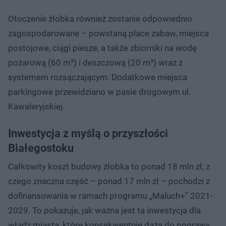
Otoczenie żłobka również zostanie odpowiednio
zagospodarowane – powstaną place zabaw, miejsca
postojowe, ciągi piesze, a także zbiorniki na wodę
pożarową (60 m³) i deszczową (20 m³) wraz z
systemem rozsączającym. Dodatkowe miejsca
parkingowe przewidziano w pasie drogowym ul.
Kawaleryjskiej.
Inwestycja z myślą o przyszłości
Białegostoku
Całkowity koszt budowy żłobka to ponad 18 mln zł, z
czego znaczna część – ponad 17 mln zł – pochodzi z
dofinansowania w ramach programu „Maluch+” 2021-
2029. To pokazuje, jak ważna jest ta inwestycja dla
władz miasta, które konsekwentnie dążą do poprawy