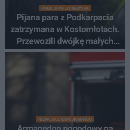
POLICJA ŚWIĘTOKRZYSKA
Pijana para z Podkarpacia
zatrzymana w Kostomłotach.
Przewozili dwójkę małych
dzieci
NAWAŁNICE NA PODKARPACIU
Armagedon pogodowy na