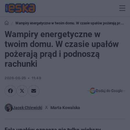
Wampiry energetyczne w twoim domu. W czasie upałów pożerają prąd i
podnoszą rachunki
Wampiry energetyczne w
twoim domu. W czasie upałów
pożerają prąd i podnoszą
rachunki
2026-06-25
11:49
Dodaj do Google
Jacek Chlewicki
Marta Kowalska
Fala upałów oznacza nie tylko większy