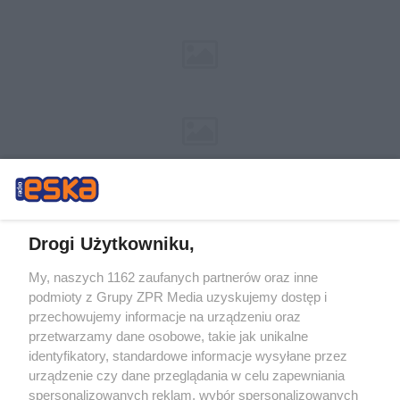
Drogi Użytkowniku,
My, naszych 1162 zaufanych partnerów oraz inne
Żaden utwór zamieszczony w serwisie nie może być powielany i
podmioty z Grupy ZPR Media uzyskujemy dostęp i
rozpowszechniany lub dalej rozpowszechniany w jakikolwiek sposób (w
tym także elektroniczny lub mechaniczny) na jakimkolwiek polu
przechowujemy informacje na urządzeniu oraz
eksploatacji w jakiejkolwiek formie, włącznie z umieszczaniem w Internecie
przetwarzamy dane osobowe, takie jak unikalne
bez pisemnej zgody właściciela praw. Jakiekolwiek użycie lub
identyfikatory, standardowe informacje wysyłane przez
wykorzystanie utworów w całości lub w części z naruszeniem prawa, tzn.
bez właściwej zgody, jest zabronione pod groźbą kary i może być ścigane
urządzenie czy dane przeglądania w celu zapewniania
prawnie.
spersonalizowanych reklam, wybór spersonalizowanych