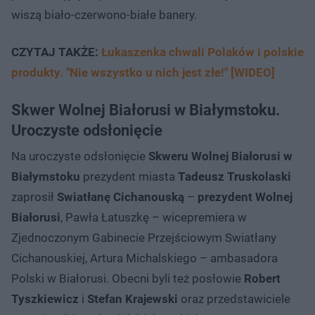
wiszą biało-czerwono-białe banery.
CZYTAJ TAKŻE:
Łukaszenka chwali Polaków i polskie
produkty. "Nie wszystko u nich jest złe!" [WIDEO]
Skwer Wolnej Białorusi w Białymstoku.
Uroczyste odsłonięcie
Na uroczyste odsłonięcie
Skweru Wolnej Białorusi w
Białymstoku
prezydent miasta
Tadeusz Truskolaski
zaprosił
Swiatłanę Cichanouską
–
prezydent Wolnej
Białorusi
, Pawła Łatuszkę – wicepremiera w
Zjednoczonym Gabinecie Przejściowym Swiatłany
Cichanouskiej, Artura Michalskiego – ambasadora
Polski w Białorusi. Obecni byli też posłowie
Robert
Tyszkiewicz
i
Stefan Krajewski
oraz przedstawiciele