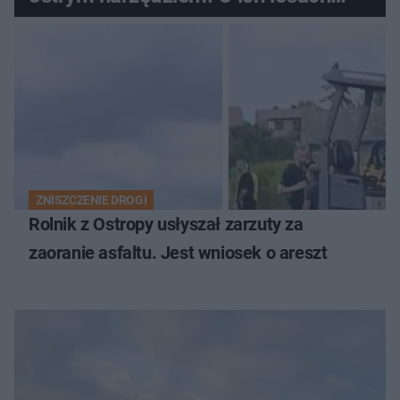
zdecyduje sąd rodzinny
ZNISZCZENIE DROGI
Rolnik z Ostropy usłyszał zarzuty za
zaoranie asfaltu. Jest wniosek o areszt