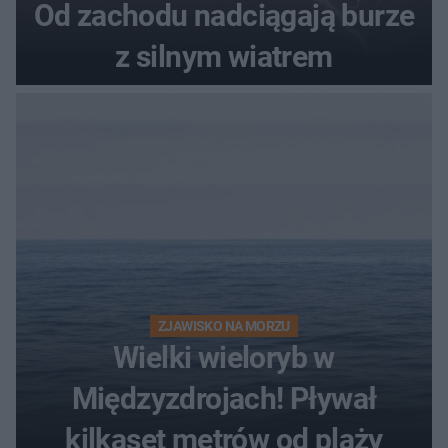
Od zachodu nadciągają burze
z silnym wiatrem
ZJAWISKO NA MORZU
Wielki wieloryb w
Międzyzdrojach! Pływał
kilkaset metrów od plaży