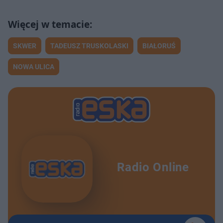
SKWER
TADEUSZ TRUSKOLASKI
BIAŁORUŚ
NOWA ULICA
Radio Online