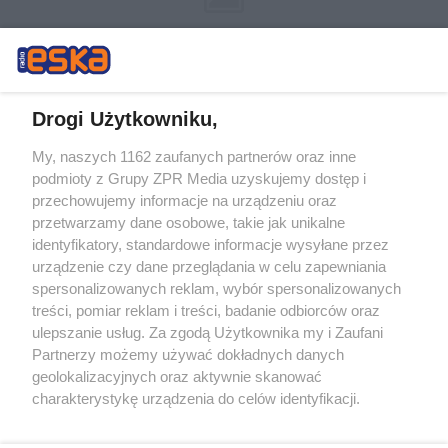
Drogi Użytkowniku,
My, naszych 1162 zaufanych partnerów oraz inne
Żaden utwór zamieszczony w serwisie nie może być powielany i
podmioty z Grupy ZPR Media uzyskujemy dostęp i
rozpowszechniany lub dalej rozpowszechniany w jakikolwiek sposób (w
przechowujemy informacje na urządzeniu oraz
tym także elektroniczny lub mechaniczny) na jakimkolwiek polu
eksploatacji w jakiejkolwiek formie, włącznie z umieszczaniem w
przetwarzamy dane osobowe, takie jak unikalne
Internecie bez pisemnej zgody właściciela praw. Jakiekolwiek użycie lub
identyfikatory, standardowe informacje wysyłane przez
wykorzystanie utworów w całości lub w części z naruszeniem prawa,
tzn. bez właściwej zgody, jest zabronione pod groźbą kary i może być
urządzenie czy dane przeglądania w celu zapewniania
ścigane prawnie.
spersonalizowanych reklam, wybór spersonalizowanych
treści, pomiar reklam i treści, badanie odbiorców oraz
ulepszanie usług. Za zgodą Użytkownika my i Zaufani
Partnerzy możemy używać dokładnych danych
geolokalizacyjnych oraz aktywnie skanować
charakterystykę urządzenia do celów identyfikacji.
Ponieważ cenimy Twoją prywatność, prosimy o zgodę na
O nas
korzystanie z tych technologii poprzez kliknięcie