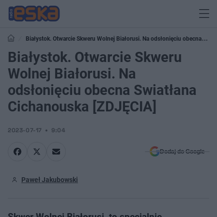
Białystok. Otwarcie Skweru Wolnej Białorusi. Na odsłonięciu obecna
Swiatłana Cichanouska [ZDJĘCIA]
Białystok. Otwarcie Skweru
Wolnej Białorusi. Na
odsłonięciu obecna Swiatłana
Cichanouska [ZDJĘCIA]
2023-07-17
9:04
Dodaj do Google
Paweł Jakubowski
Skwer Wolnej Białorusi, to specjalnie