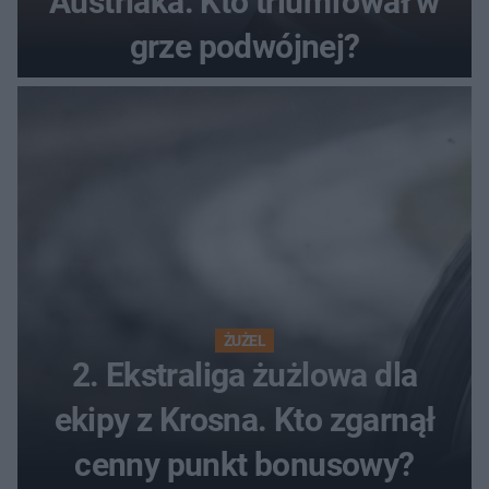
Austriaka. Kto triumfował w
grze podwójnej?
ŻUŻEL
2. Ekstraliga żużlowa dla
ekipy z Krosna. Kto zgarnął
cenny punkt bonusowy?