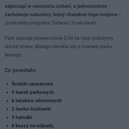
odpocząć w otoczeniu zieleni, a jednocześnie
zachowuje naturalny, leśny charakter tego miejsca –
podkreśla prezydent Tadeusz Truskolaski.
Park zajmuje powierzchnię 0,34 ha i jest położymy
wśród drzew, dlatego określa się o mianem parku
leśnego.
Co powstało:
Ścieżki spacerowe
9 ławek parkowych
6 leżaków obrotowych
2 ławko-huśtawki
3 hamaki
6 koszy na odpady,