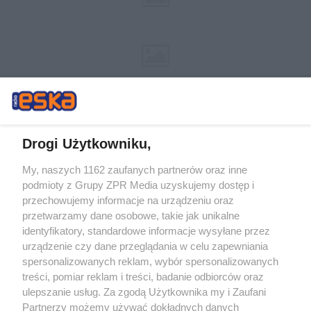
Drogi Użytkowniku,
My, naszych 1162 zaufanych partnerów oraz inne
Żaden utwór zamieszczony w serwisie nie może być powielany i
podmioty z Grupy ZPR Media uzyskujemy dostęp i
rozpowszechniany lub dalej rozpowszechniany w jakikolwiek sposób (w
tym także elektroniczny lub mechaniczny) na jakimkolwiek polu
przechowujemy informacje na urządzeniu oraz
eksploatacji w jakiejkolwiek formie, włącznie z umieszczaniem w Internecie
przetwarzamy dane osobowe, takie jak unikalne
bez pisemnej zgody właściciela praw. Jakiekolwiek użycie lub
wykorzystanie utworów w całości lub w części z naruszeniem prawa, tzn.
identyfikatory, standardowe informacje wysyłane przez
bez właściwej zgody, jest zabronione pod groźbą kary i może być ścigane
urządzenie czy dane przeglądania w celu zapewniania
prawnie.
spersonalizowanych reklam, wybór spersonalizowanych
treści, pomiar reklam i treści, badanie odbiorców oraz
ulepszanie usług. Za zgodą Użytkownika my i Zaufani
Partnerzy możemy używać dokładnych danych