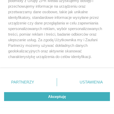
podmioty z Grupy ZPR Media uzyskujemy dostęp i
Japoński patent na czyszczenie
przechowujemy informacje na urządzeniu oraz
okapu. Zaschnięty tłuszcz i brud
przetwarzamy dane osobowe, takie jak unikalne
identyfikatory, standardowe informacje wysyłane przez
znikną bez szorowania
urządzenie czy dane przeglądania w celu zapewniania
spersonalizowanych reklam, wybór spersonalizowanych
treści, pomiar reklam i treści, badanie odbiorców oraz
ulepszanie usług. Za zgodą Użytkownika my i Zaufani
Partnerzy możemy używać dokładnych danych
geolokalizacyjnych oraz aktywnie skanować
charakterystykę urządzenia do celów identyfikacji.
Ponieważ cenimy Twoją prywatność, prosimy o zgodę na
korzystanie z tych technologii poprzez kliknięcie
„Akceptuję”. Zgoda jest dobrowolna i zawsze możesz ją
PŁYWANIE
zmienić/wycofać klikając przycisk ustawień prywatności
PARTNERZY
USTAWIENIA
Sarah Sjoestroem wraca do
znajdujący się w lewym dolnym rogu strony
. Niektóre
rodzaje przetwarzania danych nie wymagają zgody
rywalizacji po przerwie. Celuje w
Akceptuję
użytkownika, ale masz prawo sprzeciwić się takiemu
jubileuszowe medale na ME
przetwarzaniu. Preferencje będą miały zastosowanie tylko
na tej witrynie.