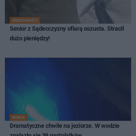
WIADOMOŚCI
Senior z Sądecczyzny ofiarą oszusta. Stracił
dużo pieniędzy!
BURZA
Dramatyczne chwile na jeziorze. W wodzie
znalazło się 39 nastolatków