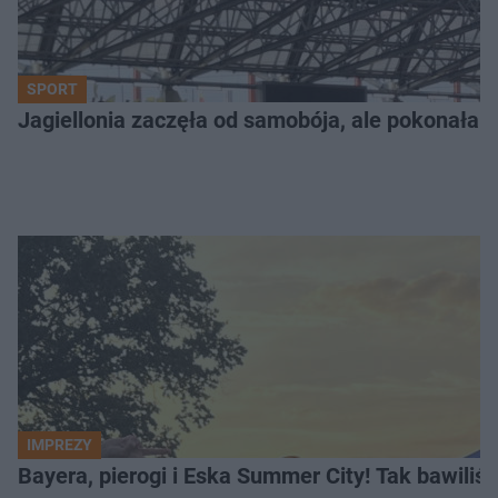
SPORT
Jagiellonia zaczęła od samobója, ale pokonała 
IMPREZY
Bayera, pierogi i Eska Summer City! Tak bawiliś