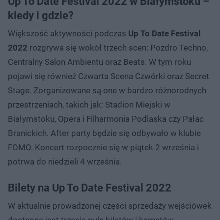
Up To Date Festival 2022 w Białymstoku –
kiedy i gdzie?
Większość aktywności podczas
Up To Date Festival
2022
rozgrywa się wokół trzech scen: Pozdro Techno,
Centralny Salon Ambientu oraz Beats. W tym roku
pojawi się również Czwarta Scena Czwórki oraz Secret
Stage. Zorganizowane są one w bardzo różnorodnych
przestrzeniach, takich jak: Stadion Miejski w
Białymstoku, Opera i Filharmonia Podlaska czy Pałac
Branickich. After party będzie się odbywało w klubie
FOMO. Koncert rozpocznie się w piątek 2 września i
potrwa do niedzieli 4 września.
Bilety na Up To Date Festival 2022
W aktualnie prowadzonej części sprzedaży wejściówek
dostępna jest trzecia pula biletów i karnetów.