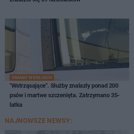
DRAMAT W KIELCACH
"Wstrząsające". Służby znalazły ponad 200
psów i martwe szczenięta. Zatrzymano 35-
latka
NAJNOWSZE NEWSY: