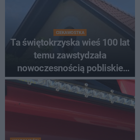
CIEKAWOSTKA
Ta świętokrzyska wieś 100 lat
temu zawstydzała
nowoczesnością pobliskie
miasta. Prąd, telefon i
luksusowa auta