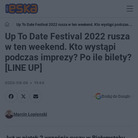
Up To Date Festival 2022 rusza w ten weekend. Kto wystąpi podczas
imprezy? Po ile bilety? [LINE UP]
Up To Date Festival 2022 rusza
w ten weekend. Kto wystąpi
podczas imprezy? Po ile bilety?
[LINE UP]
2022-09-04
11:44
Dodaj do Google
Marcin Łopienski
Już w piątek 2 września ruszy w Białymstoku