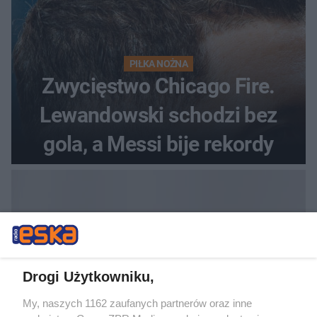
PIŁKA NOŻNA
Zwycięstwo Chicago Fire.
Lewandowski schodzi bez
gola, a Messi bije rekordy
Drogi Użytkowniku,
My, naszych 1162 zaufanych partnerów oraz inne
DOMOWE PORADY