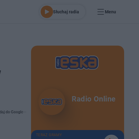
Słuchaj radia
Menu
w
Radio Online
daj do Google
TERAZ GRAMY