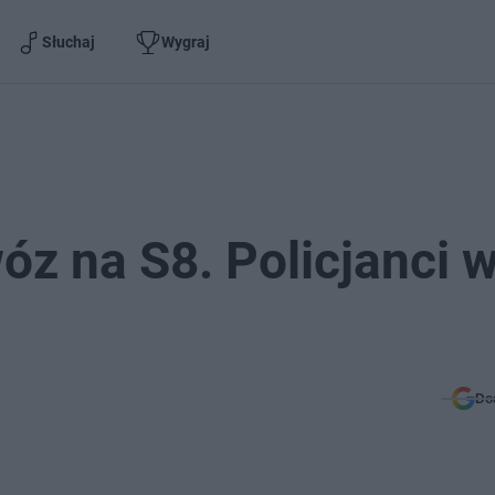
Słuchaj
Wygraj
óz na S8. Policjanci 
Do