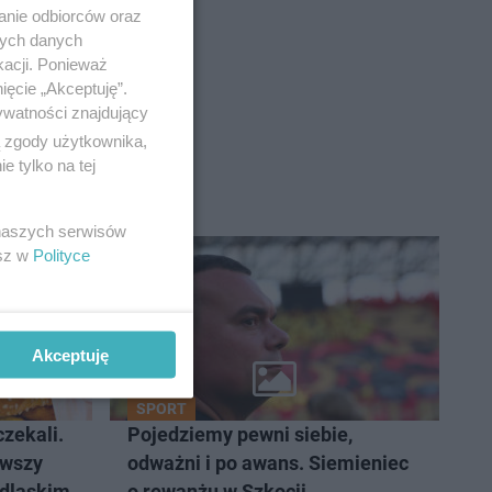
anie odbiorców oraz
nych danych
kacji. Ponieważ
ięcie „Akceptuję”.
ywatności znajdujący
ą zgody użytkownika,
 tylko na tej
 naszych serwisów
esz w
Polityce
Akceptuję
SPORT
zekali.
Pojedziemy pewni siebie,
rwszy
odważni i po awans. Siemieniec
odlaskim
o rewanżu w Szkocji