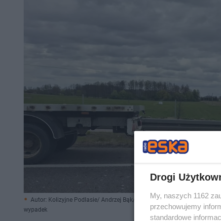
Drogi Użytkow
My, naszych 1162 zau
Autor: Kolizyjne Podlasie/ Andrzej Bąk/ Materiały prasowe
przechowujemy informa
wypadek
standardowe informac