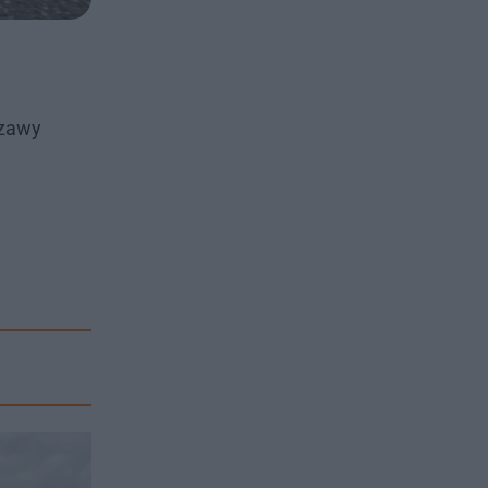
szawy