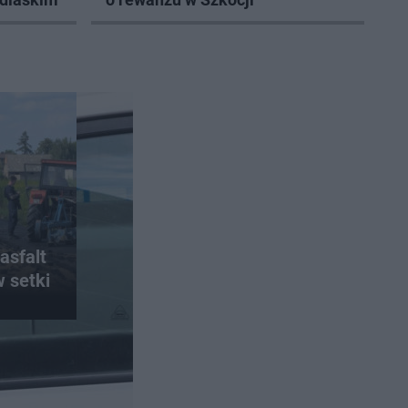
asfalt
w setki