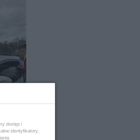
y dostęp i
lne identyfikatory,
iania