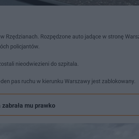
S8 w Rzędzianach. Rozpędzone auto jadące w stronę War
óch policjantów.
zostali nieodwiezieni do szpitala.
eden pas ruchu w kierunku Warszawy jest zablokowany.
a zabrała mu prawko