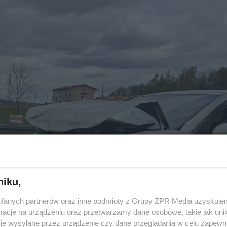
niku,
fanych partnerów oraz inne podmioty z Grupy ZPR Media uzyskujem
cje na urządzeniu oraz przetwarzamy dane osobowe, takie jak unika
je wysyłane przez urządzenie czy dane przeglądania w celu zapewn