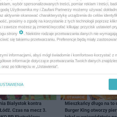
klam, wybór spersonalizowanych treści, pomiar reklam i treści, bad
 zgodą Użytkownika my i Zaufani Partnerzy możemy używać dokład
az aktywnie skanować charakterystykę urządzenia do celów identyfi
ść, prosimy o zgodę na korzystanie z tych technologii poprzez klikn
a i zawsze możesz ją zmienić/wycofać klikając przycisk ustawień pr
ogu strony
. Niektóre rodzaje przetwarzania danych nie wymagaj
iwić się takiemu przetwarzaniu. Preferencje będą miały zastosowanie
AŁYSTOK
szymi informacjami, abyś mógł świadomie i komfortowo korzystać z
gółowe informacje dotyczące przetwarzania Twoich danych znajdzi
s
oraz po kliknięciu w „Ustawienia”.
USTAWIENIA
OTWARCIE
nia Białystok kontra
Mieszkańcy długo na to c
Łódź. Czas na mecz 3.
Burger King otworzy pie
PKO BP Ekstraklasy
lokal w województwie p