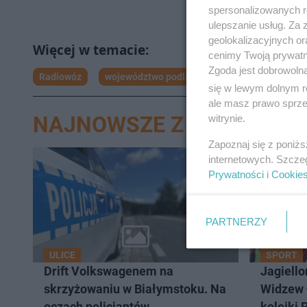
spersonalizowanych re
ulepszanie usług. Za
geolokalizacyjnych or
cenimy Twoją prywatno
Zgoda jest dobrowoln
Radiowóz
województwo podlaskie
się w lewym dolnym r
ale masz prawo sprzec
NAJNOWSZE Z DZIAŁU BI
witrynie.
Zapoznaj się z poniż
internetowych. Szcze
Prywatności
i
Cookie
PARTNERZY
ULICE
SPORT
Drift Volkswagenem na
Jagiello
skrzyżowaniu w Białymstoku. Na
Widzew 
oczach policjantów
kolejki 