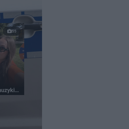
55
muzyki i