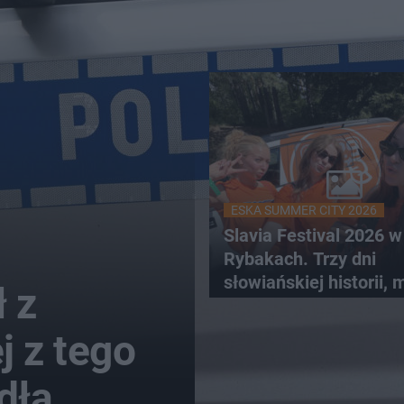
ESKA SUMMER CITY 2026
Slavia Festival 2026 w
Rybakach. Trzy dni
słowiańskiej historii, 
 z
relaksu nad Jeziorem
Łańskim
j z tego
dła