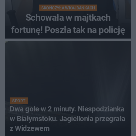
SKOŃCZYŁA W KAJDANKACH
Schowała w majtkach
fortunę! Poszła tak na policję
SPORT
Dwa gole w 2 minuty. Niespodzianka
w Białymstoku. Jagiellonia przegrała
z Widzewem