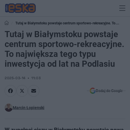
Tutaj w Białymstoku powstaje centrum sportowo-rekreacyjne. To
największa tego typu inwestycja od lat na Podlasiu
Tutaj w Białymstoku powstaje
centrum sportowo-rekreacyjne.
To największa tego typu
inwestycja od lat na Podlasiu
2025-03-14
11:03
Dodaj do Google
Marcin Łopienski
W zupełnej ciszy w Białymstoku powstaje nowa