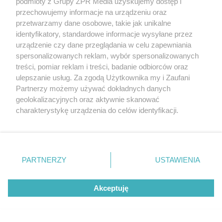
podmioty z Grupy ZPR Media uzyskujemy dostęp i
przechowujemy informacje na urządzeniu oraz
przetwarzamy dane osobowe, takie jak unikalne
identyfikatory, standardowe informacje wysyłane przez
urządzenie czy dane przeglądania w celu zapewniania
spersonalizowanych reklam, wybór spersonalizowanych
treści, pomiar reklam i treści, badanie odbiorców oraz
ulepszanie usług. Za zgodą Użytkownika my i Zaufani
Partnerzy możemy używać dokładnych danych
geolokalizacyjnych oraz aktywnie skanować
charakterystykę urządzenia do celów identyfikacji.
Ponieważ cenimy Twoją prywatność, prosimy o zgodę na
korzystanie z tych technologii poprzez kliknięcie
„Akceptuję”. Zgoda jest dobrowolna i zawsze możesz ją
zmienić/wycofać klikając przycisk ustawień prywatności
PARTNERZY
USTAWIENIA
znajdujący się w lewym dolnym rogu strony
. Niektóre
Żaden utwór zamieszczony w serwisie nie może być powielany i
rozpowszechniany lub dalej rozpowszechniany w jakikolwiek sposób (w
rodzaje przetwarzania danych nie wymagają zgody
tym także elektroniczny lub mechaniczny) na jakimkolwiek polu
Akceptuję
użytkownika, ale masz prawo sprzeciwić się takiemu
eksploatacji w jakiejkolwiek formie, włącznie z umieszczaniem w
przetwarzaniu. Preferencje będą miały zastosowanie tylko
Internecie bez pisemnej zgody właściciela praw. Jakiekolwiek użycie lub
wykorzystanie utworów w całości lub w części z naruszeniem prawa,
na tej witrynie.
tzn. bez właściwej zgody, jest zabronione pod groźbą kary i może być