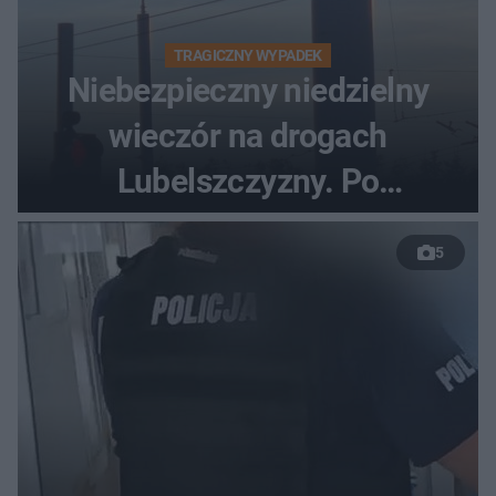
TRAGICZNY WYPADEK
Niebezpieczny niedzielny
wieczór na drogach
Lubelszczyzny. Po
nieudanym manewrze
5
wyprzedzania zginął
kierowca auta