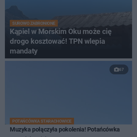
SUROWO ZABRONIONE
Kąpiel w Morskim Oku może cię
drogo kosztować! TPN wlepia
mandaty
67
POTAŃCÓWKA STARACHOWICE
Muzyka połączyła pokolenia! Potańcówka