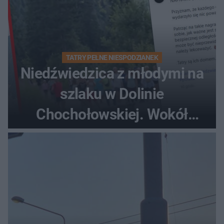
TATRY PEŁNE NIESPODZIANEK
Niedźwiedzica z młodymi na
szlaku w Dolinie
Chochołowskiej. Wokół
turyści!