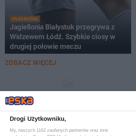
PIŁKA NOŻNA
Jagiellonia Białystok przegrywa z
Widzewem Łódź. Szybkie ciosy w
drugiej połowie meczu
ZOBACZ WIĘCEJ
Drogi Użytkowniku,
My, naszych 1162 zaufanych partnerów oraz inne