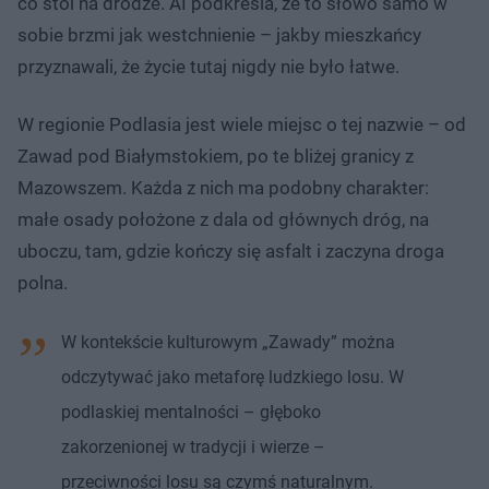
co stoi na drodze. AI podkreśla, że to słowo samo w
sobie brzmi jak westchnienie – jakby mieszkańcy
przyznawali, że życie tutaj nigdy nie było łatwe.
W regionie Podlasia jest wiele miejsc o tej nazwie – od
Zawad pod Białymstokiem, po te bliżej granicy z
Mazowszem. Każda z nich ma podobny charakter:
małe osady położone z dala od głównych dróg, na
uboczu, tam, gdzie kończy się asfalt i zaczyna droga
polna.
W kontekście kulturowym „Zawady” można
odczytywać jako metaforę ludzkiego losu. W
podlaskiej mentalności – głęboko
zakorzenionej w tradycji i wierze –
przeciwności losu są czymś naturalnym.