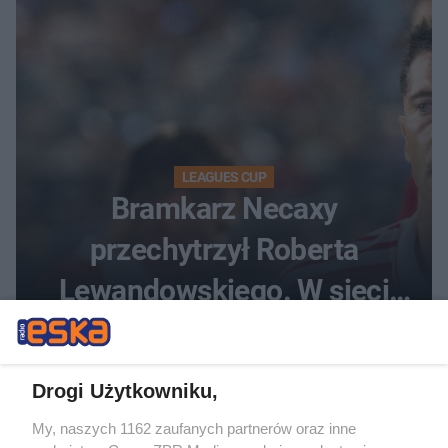
LEAGUES CUP
Bramkarz Necaxy
przechytrzył Roberta
Lewandowskiego. W sieci
krąży wideo z tego pojedynku
Drogi Użytkowniku,
My, naszych 1162 zaufanych partnerów oraz inne