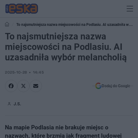
To najsmutniejsza nazwa miejscowości na Podlasiu. AI uzasadniła wybór
melancholią
To najsmutniejsza nazwa
miejscowości na Podlasiu. AI
uzasadniła wybór melancholią
2025-10-28
14:45
Dodaj do Google
J.S.
Na mapie Podlasia nie brakuje miejsc o
nazwach, które brzmią jak fragment ludowej