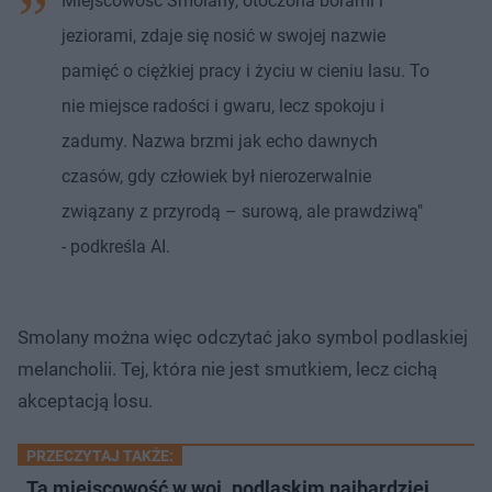
Miejscowość Smolany, otoczona borami i
jeziorami, zdaje się nosić w swojej nazwie
pamięć o ciężkiej pracy i życiu w cieniu lasu. To
nie miejsce radości i gwaru, lecz spokoju i
zadumy. Nazwa brzmi jak echo dawnych
czasów, gdy człowiek był nierozerwalnie
związany z przyrodą – surową, ale prawdziwą"
- podkreśla AI.
Smolany można więc odczytać jako symbol podlaskiej
melancholii. Tej, która nie jest smutkiem, lecz cichą
akceptacją losu.
PRZECZYTAJ TAKŻE:
Ta miejscowość w woj. podlaskim najbardziej