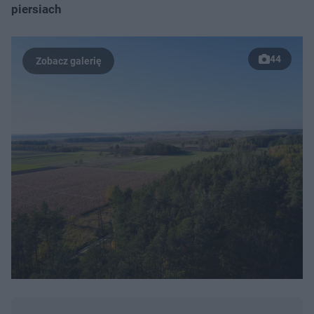
piersiach
44