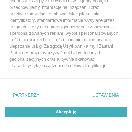
podmioty z Grupy ZPR Media uzyskujemy dostęp i
przechowujemy informacje na urządzeniu oraz
przetwarzamy dane osobowe, takie jak unikalne
identyfikatory, standardowe informacje wysyłane przez
urządzenie czy dane przeglądania w celu zapewniania
spersonalizowanych reklam, wybór spersonalizowanych
SIATKÓWKA
treści, pomiar reklam i treści, badanie odbiorców oraz
Tomasz Fornal zażądał
ulepszanie usług. Za zgodą Użytkownika my i Zaufani
klimatyzacji. Ministerstwo
Partnerzy możemy używać dokładnych danych
geolokalizacyjnych oraz aktywnie skanować
błyskawicznie zareagowało!
charakterystykę urządzenia do celów identyfikacji.
Ponieważ cenimy Twoją prywatność, prosimy o zgodę na
korzystanie z tych technologii poprzez kliknięcie
„Akceptuję”. Zgoda jest dobrowolna i zawsze możesz ją
zmienić/wycofać klikając przycisk ustawień prywatności
PARTNERZY
USTAWIENIA
znajdujący się w lewym dolnym rogu strony
. Niektóre
rodzaje przetwarzania danych nie wymagają zgody
Akceptuję
użytkownika, ale masz prawo sprzeciwić się takiemu
przetwarzaniu. Preferencje będą miały zastosowanie tylko
na tej witrynie.