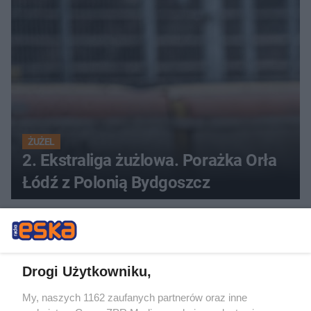
ŻUŻEL
2. Ekstraliga żużlowa. Porażka Orła
Łódź z Polonią Bydgoszcz
ZOBACZ WIĘCEJ
Drogi Użytkowniku,
My, naszych 1162 zaufanych partnerów oraz inne