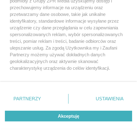
podmioty z Grupy ZPR Media uzyskujemy dostęp i
przechowujemy informacje na urządzeniu oraz
przetwarzamy dane osobowe, takie jak unikalne
identyfikatory, standardowe informacje wysyłane przez
urządzenie czy dane przeglądania w celu zapewniania
spersonalizowanych reklam, wybór spersonalizowanych
treści, pomiar reklam i treści, badanie odbiorców oraz
ulepszanie usług. Za zgodą Użytkownika my i Zaufani
Partnerzy możemy używać dokładnych danych
geolokalizacyjnych oraz aktywnie skanować
charakterystykę urządzenia do celów identyfikacji.
Ponieważ cenimy Twoją prywatność, prosimy o zgodę na
korzystanie z tych technologii poprzez kliknięcie
„Akceptuję”. Zgoda jest dobrowolna i zawsze możesz ją
zmienić/wycofać klikając przycisk ustawień prywatności
PARTNERZY
USTAWIENIA
znajdujący się w lewym dolnym rogu strony
. Niektóre
rodzaje przetwarzania danych nie wymagają zgody
Akceptuję
użytkownika, ale masz prawo sprzeciwić się takiemu
przetwarzaniu. Preferencje będą miały zastosowanie tylko
na tej witrynie.