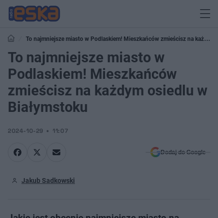
To najmniejsze miasto w Podlaskiem! Mieszkańców zmieścisz na każdym
osiedlu w Białymstoku
To najmniejsze miasto w
Podlaskiem! Mieszkańców
zmieścisz na każdym osiedlu w
Białymstoku
2024-10-29
11:07
Dodaj do Google
Jakub Sadkowski
Jakie jest obecnie najmniejsze miasto na