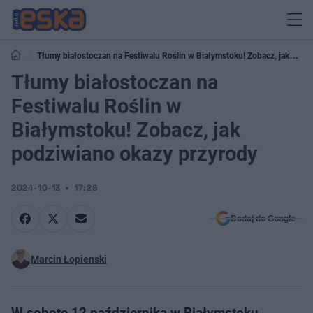
Tłumy białostoczan na Festiwalu Roślin w Białymstoku! Zobacz, jak
podziwiano okazy przyrody
Tłumy białostoczan na
Festiwalu Roślin w
Białymstoku! Zobacz, jak
podziwiano okazy przyrody
2024-10-13
17:26
Dodaj do Google
Marcin Łopienski
W sobotę 12 października w Białymstoku