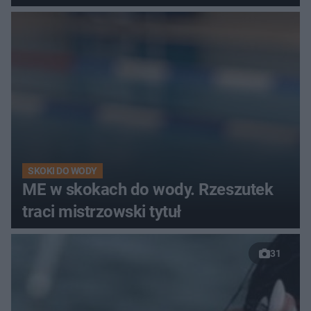
SKOKI DO WODY
ME w skokach do wody. Rzeszutek
traci mistrzowski tytuł
31