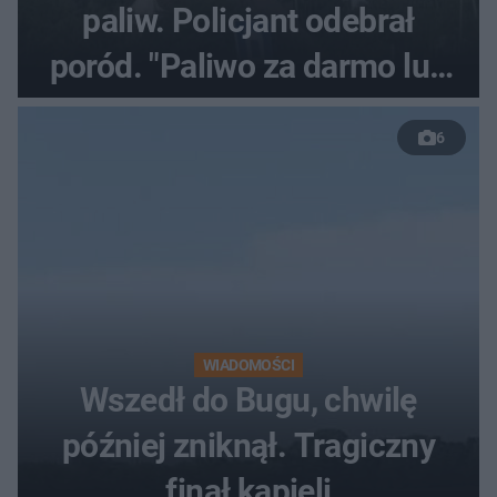
paliw. Policjant odebrał
poród. "Paliwo za darmo lub
50 %!"
6
WIADOMOŚCI
Wszedł do Bugu, chwilę
później zniknął. Tragiczny
finał kąpieli