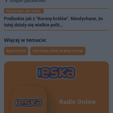
książki gatunkowe.
POLECANY ARTYKUŁ:
Podlaskie jak z "Korony królów". Niesłychane, że
tutaj działy się wielkie polit…
BIAŁYSTOK
FESTIWAL ROŚLIN BIAŁYSTOK
Radio Online