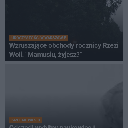
UROCZYSTOŚCI W WARSZAWIE
Wzruszające obchody rocznicy Rzezi
Woli. "Mamusiu, żyjesz?"
SMUTNE WIEŚCI
Odszedł wybitny naukowiec i