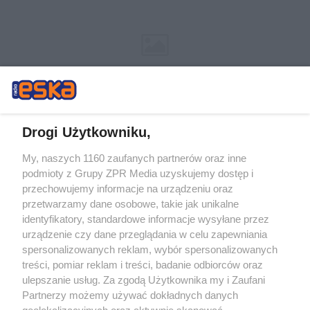
Drogi Użytkowniku,
My, naszych 1160 zaufanych partnerów oraz inne
Żaden utwór zamieszczony w serwisie nie może być powielany i
podmioty z Grupy ZPR Media uzyskujemy dostęp i
rozpowszechniany lub dalej rozpowszechniany w jakikolwiek sposób (w
tym także elektroniczny lub mechaniczny) na jakimkolwiek polu
przechowujemy informacje na urządzeniu oraz
eksploatacji w jakiejkolwiek formie, włącznie z umieszczaniem w Internecie
przetwarzamy dane osobowe, takie jak unikalne
bez pisemnej zgody właściciela praw. Jakiekolwiek użycie lub
identyfikatory, standardowe informacje wysyłane przez
wykorzystanie utworów w całości lub w części z naruszeniem prawa, tzn.
bez właściwej zgody, jest zabronione pod groźbą kary i może być ścigane
urządzenie czy dane przeglądania w celu zapewniania
prawnie.
spersonalizowanych reklam, wybór spersonalizowanych
treści, pomiar reklam i treści, badanie odbiorców oraz
ulepszanie usług. Za zgodą Użytkownika my i Zaufani
Partnerzy możemy używać dokładnych danych