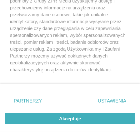
podmioty z Grupy ZPR Media uzyskujemy dostęp i
przechowujemy informacje na urządzeniu oraz
przetwarzamy dane osobowe, takie jak unikalne
identyfikatory, standardowe informacje wysyłane przez
urządzenie czy dane przeglądania w celu zapewniania
spersonalizowanych reklam, wybór spersonalizowanych
treści, pomiar reklam i treści, badanie odbiorców oraz
ulepszanie usług. Za zgodą Użytkownika my i Zaufani
Partnerzy możemy używać dokładnych danych
geolokalizacyjnych oraz aktywnie skanować
charakterystykę urządzenia do celów identyfikacji.
Ponieważ cenimy Twoją prywatność, prosimy o zgodę na
korzystanie z tych technologii poprzez kliknięcie
„Akceptuję”. Zgoda jest dobrowolna i zawsze możesz ją
zmienić/wycofać klikając przycisk ustawień prywatności
PARTNERZY
USTAWIENIA
znajdujący się w lewym dolnym rogu strony
. Niektóre
rodzaje przetwarzania danych nie wymagają zgody
Akceptuję
użytkownika, ale masz prawo sprzeciwić się takiemu
przetwarzaniu. Preferencje będą miały zastosowanie tylko
na tej witrynie.