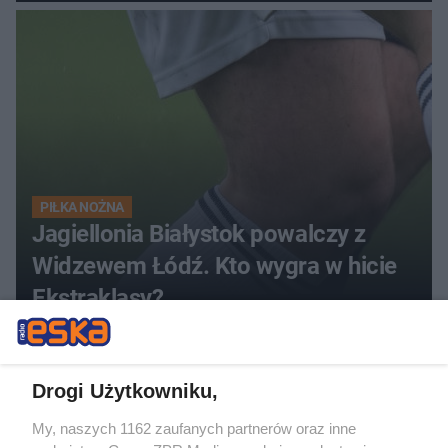
PIŁKA NOŻNA
Jagiellonia Białystok powalczy z
Widzewem Łódź. Kto wygra w hicie
Ekstraklasy?
ZOBACZ WIĘCEJ
Drogi Użytkowniku,
My, naszych 1162 zaufanych partnerów oraz inne