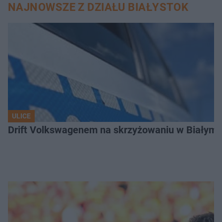
NAJNOWSZE Z DZIAŁU BIAŁYSTOK
ULICE
Drift Volkswagenem na skrzyżowaniu w Białyms