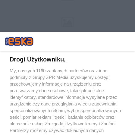
Drogi Użytkowniku,
My, naszych 1160 zaufanych partnerów oraz inne
Żaden utwór zamieszczony w serwisie nie może być powielany i
podmioty z Grupy ZPR Media uzyskujemy dostęp i
rozpowszechniany lub dalej rozpowszechniany w jakikolwiek sposób (w
przechowujemy informacje na urządzeniu oraz
tym także elektroniczny lub mechaniczny) na jakimkolwiek polu
eksploatacji w jakiejkolwiek formie, włącznie z umieszczaniem w
przetwarzamy dane osobowe, takie jak unikalne
Internecie bez pisemnej zgody właściciela praw. Jakiekolwiek użycie lub
identyfikatory, standardowe informacje wysyłane przez
wykorzystanie utworów w całości lub w części z naruszeniem prawa,
tzn. bez właściwej zgody, jest zabronione pod groźbą kary i może być
urządzenie czy dane przeglądania w celu zapewniania
ścigane prawnie.
spersonalizowanych reklam, wybór spersonalizowanych
treści, pomiar reklam i treści, badanie odbiorców oraz
ulepszanie usług. Za zgodą Użytkownika my i Zaufani
Partnerzy możemy używać dokładnych danych