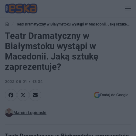
Teatr Dramatyczny w Białymstoku wystąpi w Macedonii. Jaką sztukę
zaprezentuje?
Teatr Dramatyczny w
Białymstoku wystąpi w
Macedonii. Jaką sztukę
zaprezentuje?
2022-06-21
13:34
Dodaj do Google
Marcin Łopienski
Teatr Dramatyczny w Białymstoku zaprezentuje