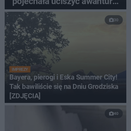
pojechała uciszyć awanturę,
znaleźli ciało
30
IMPREZY
Bayera, pierogi i Eska Summer City!
Tak bawiliście się na Dniu Grodziska
[ZDJĘCIA]
40