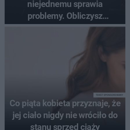
niejednemu sprawia
problemy. Obliczysz
poprawnie, ile to jest
72+7×7−7×5=?
TEKST SPONSOROWANY
Co piąta kobieta przyznaje, że
jej ciało nigdy nie wróciło do
stanu sprzed ciąży