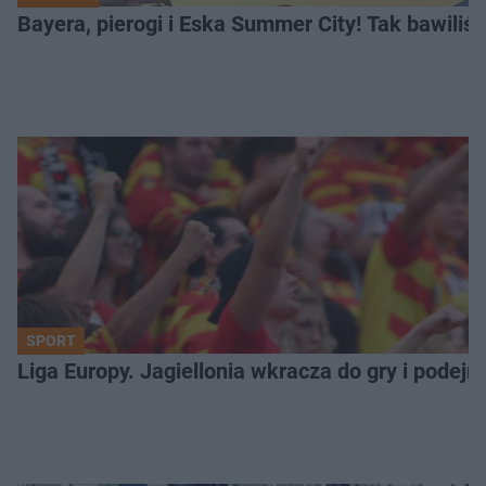
Bayera, pierogi i Eska Summer City! Tak bawiliś
SPORT
Liga Europy. Jagiellonia wkracza do gry i podej