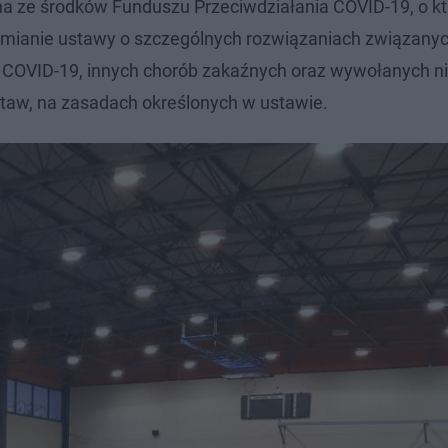
a ze środków Funduszu Przeciwdziałania COVID-19, o k
 zmianie ustawy o szczególnych rozwiązaniach związanyc
 COVID-19, innych chorób zakaźnych oraz wywołanych n
ustaw, na zasadach określonych w ustawie.