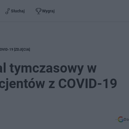
Słuchaj
Wygraj
 COVID-19 [ZDJĘCIA]
tal tymczasowy w
acjentów z COVID-19
Do