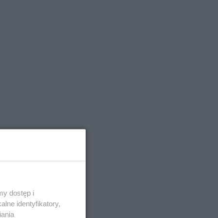
y dostęp i
lne identyfikatory,
iania