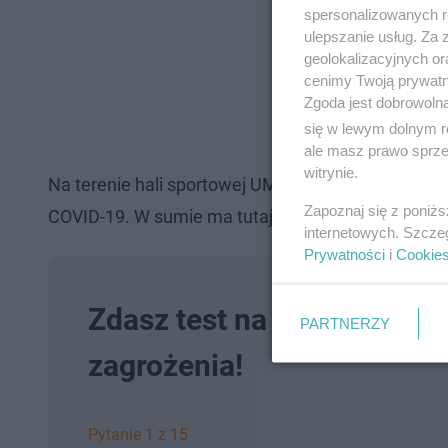
spersonalizowanych re
ulepszanie usług. Za
geolokalizacyjnych or
cenimy Twoją prywatno
Zgoda jest dobrowoln
się w lewym dolnym r
ale masz prawo sprzec
witrynie.
Na terenie hali sportowej UMB powstają boksy i śc
Zapoznaj się z poniż
COVID-19. W sumie ma tutaj powstać 160 miejsc d
internetowych. Szcze
Prywatności
i
Cookie
Zdasz test na pieszego? S
PARTNERZY
zagrożenia!
Pytanie 1 z 15