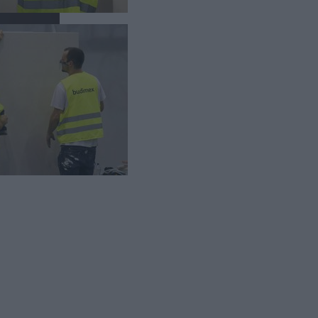
dym
i