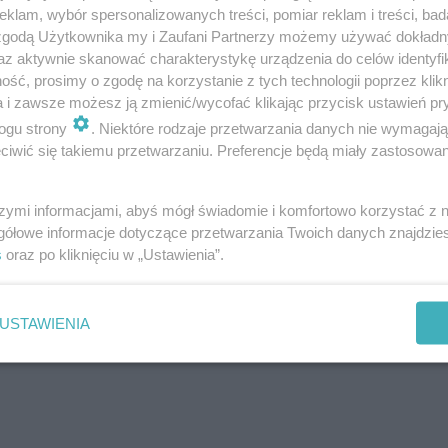
klam, wybór spersonalizowanych treści, pomiar reklam i treści, bad
 zgodą Użytkownika my i Zaufani Partnerzy możemy używać dokład
az aktywnie skanować charakterystykę urządzenia do celów identyfi
ść, prosimy o zgodę na korzystanie z tych technologii poprzez klikn
a i zawsze możesz ją zmienić/wycofać klikając przycisk ustawień pr
ogu strony
. Niektóre rodzaje przetwarzania danych nie wymagaj
iwić się takiemu przetwarzaniu. Preferencje będą miały zastosowanie
ianki, które oddzielać mają łóżka przeznaczone dla chor
szymi informacjami, abyś mógł świadomie i komfortowo korzystać z
la pacjentów.
gółowe informacje dotyczące przetwarzania Twoich danych znajdzi
s
oraz po kliknięciu w „Ustawienia”.
prawdź, czy nie stwarzasz
USTAWIENIA