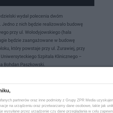
edzielski wydał polecenia dwóm
 Jedno z nich będzie realizowało budowę
ego przy ul. Wołodyjowskiego (hala
ugie będzie zaangażowane w budowę
oku, który powstaje przy ul. Żurawiej, przy
Uniwersyteckiego Szpitala Klinicznego –
a Bohdan Paszkowski.
niku,
fanych partnerów oraz inne podmioty z Grupy ZPR Media uzyskujem
cje na urządzeniu oraz przetwarzamy dane osobowe, takie jak unika
je wysyłane przez urządzenie czy dane przeglądania w celu zapewn