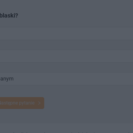
blaski?
wanym
Następne pytanie