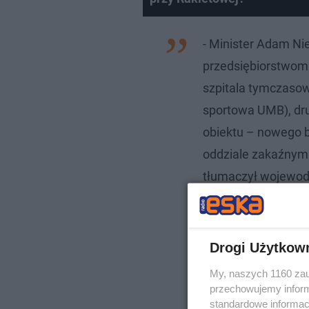
- Minister Adam Ni
przedsiębiorstwom.
szpitala tymczasow
sportowa UMB), dr
obiektu – nowego bl
oddziale zakaźnym 
tłumaczył wojewod
Drogi Użytkow
My, naszych 1160 zau
przechowujemy informa
standardowe informac