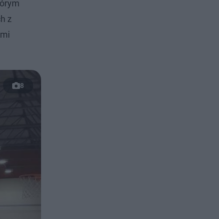
tórym
h z
imi
8