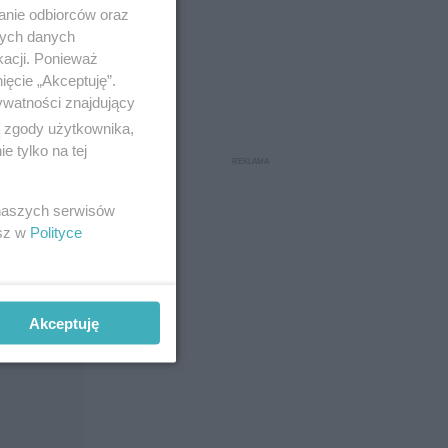
anie odbiorców oraz
nych danych
kacji. Ponieważ
ięcie „Akceptuję”.
ywatności znajdujący
ą zgody użytkownika,
 tylko na tej
ych na
 naszych serwisów
esz w
Polityce
Akceptuję