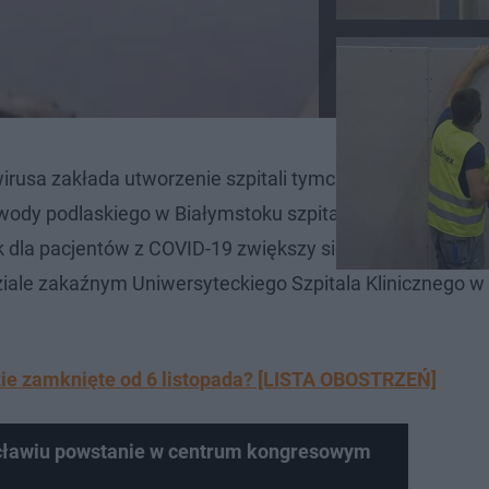
wirusa zakłada utworzenie szpitali tymczasowych w każ
ody podlaskiego w Białymstoku szpital powstanie w hal
dla pacjentów z COVID-19 zwiększy się także dzięki
iale zakaźnym Uniwersyteckiego Szpitala Klinicznego w
zie zamknięte od 6 listopada? [LISTA OBOSTRZEŃ]
cławiu powstanie w centrum kongresowym